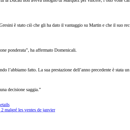
i la Ducati non aveva bisogno di Marquez per vincere, l’otto volte cam
a Gresini è stato ciò che gli ha dato il vantaggio su Martin e che il suo r
ione ponderata”, ha affermato Domenicali.
do l’abbiamo fatto. La sua prestazione dell’anno precedente è stata un
 una decisione saggia.”
tails
 2 malgré les ventes de janvier