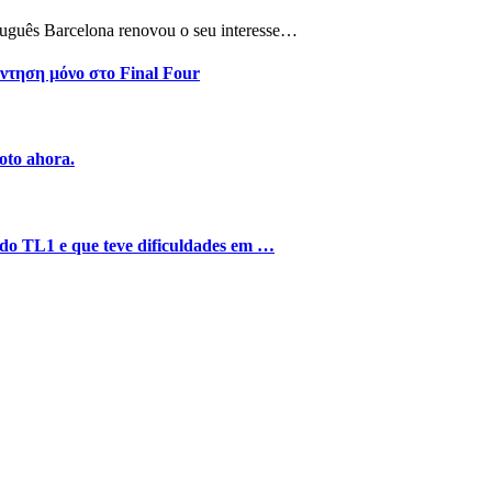
tuguês Barcelona renovou o seu interesse…
ντηση μόνο στο Final Four
oto ahora.
o do TL1 e que teve dificuldades em …