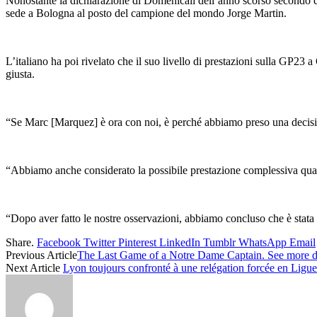
Nonostante la dichiarazione di Domenicali dell’anno scorso secondo cu
sede a Bologna al posto del campione del mondo Jorge Martin.
L’italiano ha poi rivelato che il suo livello di prestazioni sulla GP23 
giusta.
“Se Marc [Marquez] è ora con noi, è perché abbiamo preso una decis
“Abbiamo anche considerato la possibile prestazione complessiva quan
“Dopo aver fatto le nostre osservazioni, abbiamo concluso che è stata
Share.
Facebook
Twitter
Pinterest
LinkedIn
Tumblr
WhatsApp
Email
Previous Article
The Last Game of a Notre Dame Captain. See more de
Next Article
Lyon toujours confronté à une relégation forcée en Ligue