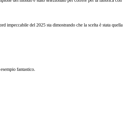
pione del mondo è stato selezionato per correre per la fabbrica con
ecord impeccabile del 2025 sta dimostrando che la scelta è stata quella
 esempio fantastico.