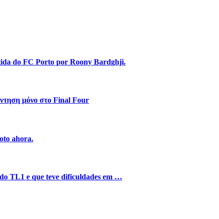
stida do FC Porto por Roony Bardghji.
ντηση μόνο στο Final Four
oto ahora.
o do TL1 e que teve dificuldades em …