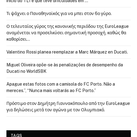
início do TL1 e que teve dificuldades em …
Τι ψάχνει ο Παναθηναϊκός για να μπει στον 6ο γύρο.
Ο τελευταίος γύρος της κανονικής περιόδου της EuroLeague
αναμένεται να προσελκύσει σημαντική προσοχή, καθώς θα
καθορίσει…
Valentino Rossi planea reemplazar a Marc Márquez en Ducati.
Miguel Oliveira opõe-se às penalizações de desempenho da
Ducati no WorldSBK
Apague estas fotos com a camisola do FC Porto. Não a
mereces.”, “Nunca mais voltarás ao FC Porto.”
Πρόστιμο στον Δημήτρη Γιαννακόπουλο από την EuroLeague
για δηλώσεις μετά τον αγώνα με τον Ολυμπιακό.
TAGS