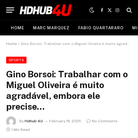
Facebook
X
Instagram
(Twitter)
HOME
MARC MARQUEZ
FABIO QUARTARARO
MI
Home
»
Gino Borsoi: Trabalhar com o Miguel Oliveira é muito agradável, embora ele precise…
SPORTS
Gino Borsoi: Trabalhar com o
Miguel Oliveira é muito
agradável, embora ele
precise…
By
Hdhub 4U
February 18, 2025
No Comments
1 Min Read