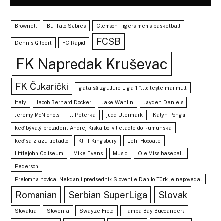
Brownell
Buffalo Sabres
Clemson Tigers men’s basketball
FCSB
Dennis Gilbert
FC Rapid
FK Napredak Kruševac
FK Čukarički
gata să zguduie Liga 1!”...citește mai mult
Italy
Jacob Bernard-Docker
Jake Wahlin
Jayden Daniels
Jeremy McNichols
JJ Peterka
judd Utermark
Kalyn Ponga
keď bývalý prezident Andrej Kiska bol v lietadle do Rumunska
keď sa zrazu lietadlo
Kliff Kingsbury
Lehi Hopoate
Littlejohn Coliseum
Mike Evans
Music
Ole Miss baseball.
Pederson
Prelomna novica: Nekdanji predsednik Slovenije Danilo Türk je napovedal
Romanian
Serbian SuperLiga
Slovak
Slovakia
Slovenia
Swayze Field
Tampa Bay Buccaneers