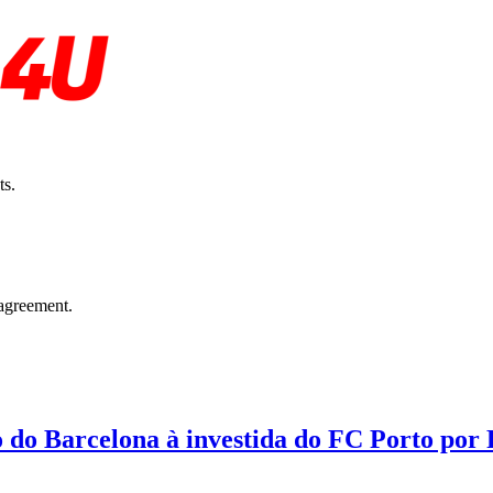
ts.
agreement.
o do Barcelona à investida do FC Porto por