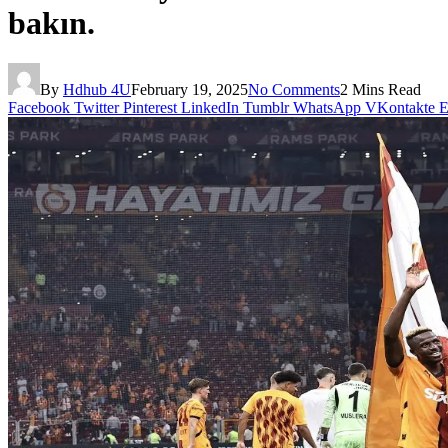
bakın.
By
Hdhub 4U
February 19, 2025
No Comments
2 Mins Read
Facebook
Twitter
Pinterest
LinkedIn
Tumblr
WhatsApp
VKontakte
E