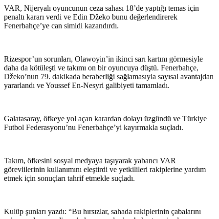
VAR, Nijeryalı oyuncunun ceza sahası 18’de yaptığı temas için
penaltı kararı verdi ve Edin Džeko bunu değerlendirerek
Fenerbahçe’ye can simidi kazandırdı.
Rizespor’un sorunları, Olawoyin’in ikinci sarı kartını görmesiyle
daha da kötüleşti ve takımı on bir oyuncuya düştü. Fenerbahçe,
Džeko’nun 79. dakikada beraberliği sağlamasıyla sayısal avantajdan
yararlandı ve Youssef En-Nesyri galibiyeti tamamladı.
Galatasaray, öfkeye yol açan karardan dolayı üzgündü ve Türkiye
Futbol Federasyonu’nu Fenerbahçe’yi kayırmakla suçladı.
Takım, öfkesini sosyal medyaya taşıyarak yabancı VAR
görevlilerinin kullanımını eleştirdi ve yetkilileri rakiplerine yardım
etmek için sonuçları tahrif etmekle suçladı.
Kulüp şunları yazdı: “Bu hırsızlar, sahada rakiplerinin çabalarını