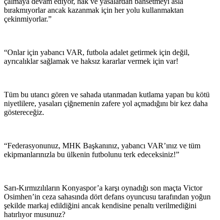
çalmaya devam ediyor, hak ve yasalardan bahsetmeyi asla
bırakmıyorlar ancak kazanmak için her yolu kullanmaktan
çekinmiyorlar.”
“Onlar için yabancı VAR, futbola adalet getirmek için değil,
ayrıcalıklar sağlamak ve haksız kararlar vermek için var!
Tüm bu utancı gören ve sahada utanmadan kutlama yapan bu kötü
niyetlilere, yasaları çiğnemenin zafere yol açmadığını bir kez daha
göstereceğiz.
“Federasyonunuz, MHK Başkanınız, yabancı VAR’ınız ve tüm
ekipmanlarınızla bu ülkenin futbolunu terk edeceksiniz!”
Sarı-Kırmızılıların Konyaspor’a karşı oynadığı son maçta Victor
Osimhen’in ceza sahasında dört defans oyuncusu tarafından yoğun
şekilde markaj edildiğini ancak kendisine penaltı verilmediğini
hatırlıyor musunuz?