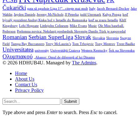
FCSB
FK
Čukarički
gata să zguduie Liga 1!”...citește mai mult
Italy
Jacob Bernard-Docker
Jake
Wahlin
Jayden Daniels
Jeremy McNichols
JJ Peterka
judd Utermark
Kalyn Ponga
keď
bývalý prezident Andrej Kiska bol v lietadle do Rumunska
keď sa zrazu lietadlo
Kliff
Kingsbury
Lehi Hopoate
Littlejohn Coliseum
Mike Evans
Music
Ole Miss baseball.
Pederson
Prelomna novica: Nekdanji predsednik Slovenije Danilo Türk je napovedal
Romanian
Serbian SuperLiga
Slovak
Slovakia
Slovenia
Swayze
Field
Tampa Bay Buccaneers
Terry McLaurin’s
Tom Trbojevic
Tony Mestrov
Trent Baalke
Universitatea
university
Universității Craiova
Western Kentucky
Šok na Slovensku
Ολυμπιακού
„Ahanor: Omul de diferență al lui Dinamo
© 2026 HDHUB4U. Managed by
The Admins
.
Home
About Us
Contact Us
Privacy Policy
Submit
Type above and press
Enter
to search. Press
Esc
to cancel.