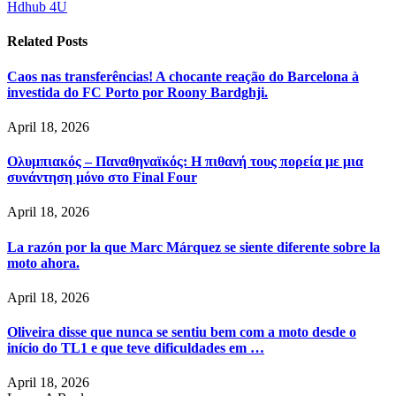
Hdhub 4U
Related
Posts
Caos nas transferências! A chocante reação do Barcelona à
investida do FC Porto por Roony Bardghji.
April 18, 2026
Ολυμπιακός – Παναθηναϊκός: Η πιθανή τους πορεία με μια
συνάντηση μόνο στο Final Four
April 18, 2026
La razón por la que Marc Márquez se siente diferente sobre la
moto ahora.
April 18, 2026
Oliveira disse que nunca se sentiu bem com a moto desde o
início do TL1 e que teve dificuldades em …
April 18, 2026