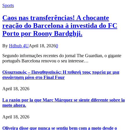
Sports
Caos nas transferências! A chocante
reação do Barcelona à investida do FC
Porto por Roony Bardghji.
By
Hdhub 4U
April 18, 2026
0
Segundo informações recentes do jornal The Guardian, o gigante
português Barcelona renovou o seu interesse…
Ολυμπιακός – Παναθηναϊκός: Η πιθανή τους πορεία με μια
συνάντηση μόνο στο Final Four
April 18, 2026
La razón por la que Marc Márquez se siente diferente sobre la
moto ahora.
April 18, 2026
Oliveira disse que nunca se sentiu bem com a moto desde o