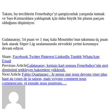
Takım, bu tercihlerin Fenerbahçe’yi şampiyonluk yarışında tutmak
ve Sarı-Kırmızılılara yaklaşmak için daha büyük bir planın parçası
olduğunu düşünüyor.
Galatasaray, 54 puan ve 1 maç kala Mourinho’nun takımına üç puan
fark atarak Süper Lig sıralamasında zirvedeki yerini korumaya
devam ediyor.
Share.
Facebook
Twitter
Pinterest
LinkedIn
Tumblr
WhatsApp
Email
Previous Article
Galatasaray, kırmızı kart sonrası Fenerbahçe’nin geri
dönüşünü tetikleyen hakemlere yüklendi.
Next Article
Fabio Quartararo : Je pense que nous devons viser plus
haut au cours de la saison, mais voyons comment nous
commençons, et ensuite nous pourrons….