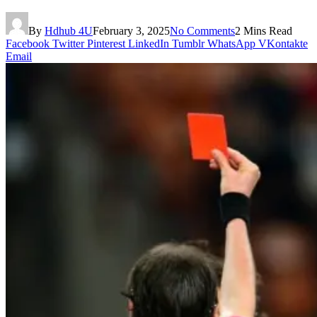
By
Hdhub 4U
February 3, 2025
No Comments
2 Mins Read
Facebook
Twitter
Pinterest
LinkedIn
Tumblr
WhatsApp
VKontakte
Email