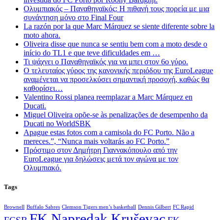
Ολυμπιακός – Παναθηναϊκός: Η πιθανή τους πορεία με μια
συνάντηση μόνο στο Final Four
La razón por la que Marc Márquez se siente diferente sobre la
moto ahora.
Oliveira disse que nunca se sentiu bem com a moto desde o
início do TL1 e que teve dificuldades em …
Τι ψάχνει ο Παναθηναϊκός για να μπει στον 6ο γύρο.
Ο τελευταίος γύρος της κανονικής περιόδου της EuroLeague
αναμένεται να προσελκύσει σημαντική προσοχή, καθώς θα
καθορίσει…
Valentino Rossi planea reemplazar a Marc Márquez en
Ducati.
Miguel Oliveira opõe-se às penalizações de desempenho da
Ducati no WorldSBK
Apague estas fotos com a camisola do FC Porto. Não a
mereces.”, “Nunca mais voltarás ao FC Porto.”
Πρόστιμο στον Δημήτρη Γιαννακόπουλο από την
EuroLeague για δηλώσεις μετά τον αγώνα με τον
Ολυμπιακό.
Tags
Brownell
Buffalo Sabres
Clemson Tigers men’s basketball
Dennis Gilbert
FC Rapid
FK Napredak Kruševac