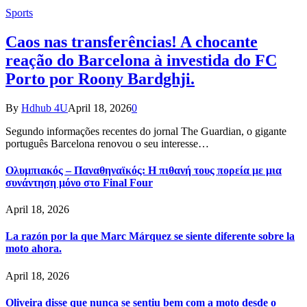
Sports
Caos nas transferências! A chocante
reação do Barcelona à investida do FC
Porto por Roony Bardghji.
By
Hdhub 4U
April 18, 2026
0
Segundo informações recentes do jornal The Guardian, o gigante
português Barcelona renovou o seu interesse…
Ολυμπιακός – Παναθηναϊκός: Η πιθανή τους πορεία με μια
συνάντηση μόνο στο Final Four
April 18, 2026
La razón por la que Marc Márquez se siente diferente sobre la
moto ahora.
April 18, 2026
Oliveira disse que nunca se sentiu bem com a moto desde o