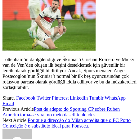
Tottenham’ın da ilgilendiği ve Škriniar’ı Cristian Romero ve Micky
van de Ven’den oluşan ilk beşini desteklemek için güvenilir bir
tercih olarak gördüğü bildiriliyor. Ancak, Spurs menajeri Ange
Postecoglou’nun Škriniar’ı normal bir ilk beş oyuncusundan çok
rotasyon parçası olarak gördüğü iddia ediliyor ve bu da müzakereleri
zorlaştırabilir.
Share.
Facebook
Twitter
Pinterest
LinkedIn
Tumblr
WhatsApp
Email
Previous Article
Post de adepto do Sporting CP sobre Ruben
Amorim torna-se viral no meio das dificuldades.
Next Article
Por que a direcção do Milan acredita que o FC Porto
Conceição é o substituto ideal para Fonseca.