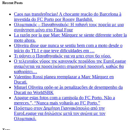
Recent Posts
Caos nas transferências! A chocante reação do Barcelona à
investida do FC Porto por Roony Bardghji.
Ολυμπιακός – Παναθηναϊκός: Η πιθανή τους πορεία με μια
συνάντηση μόνο στο Final Four
La razón por la que Marc Márquez se siente diferente sobre la
moto ahora.
Oliveira disse que nunca se sentiu bem com a moto desde o
início do TL1 e que teve dificuldades em …
Τι ψάχνει ο Παναθηναϊκός για να μπει στον 6ο γύρο.
Ο τελευταίος γύρος της κανονικής περιόδου της EuroLeague
αναμένεται να προσελκύσει σημαντική προσοχή, καθώς θα
καθορίσει…
Valentino Rossi planea reemplazar a Marc Márquez en
Ducati.
Miguel Oliveira opõe-se às penalizações de desempenho da
Ducati no WorldSBK
Apague estas fotos com a camisola do FC Porto. Não a
mereces.”, “Nunca mais voltarás ao FC Porto.”
Πρόστιμο στον Δημήτρη Γιαννακόπουλο από την
EuroLeague για δηλώσεις μετά τον αγώνα με τον
Ολυμπιακό.
Tags