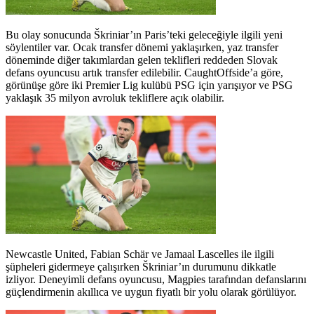
Bu olay sonucunda Škriniar’ın Paris’teki geleceğiyle ilgili yeni
söylentiler var. Ocak transfer dönemi yaklaşırken, yaz transfer
döneminde diğer takımlardan gelen teklifleri reddeden Slovak
defans oyuncusu artık transfer edilebilir. CaughtOffside’a göre,
görünüşe göre iki Premier Lig kulübü PSG için yarışıyor ve PSG
yaklaşık 35 milyon avroluk tekliflere açık olabilir.
Newcastle United, Fabian Schär ve Jamaal Lascelles ile ilgili
şüpheleri gidermeye çalışırken Škriniar’ın durumunu dikkatle
izliyor. Deneyimli defans oyuncusu, Magpies tarafından defanslarını
güçlendirmenin akıllıca ve uygun fiyatlı bir yolu olarak görülüyor.