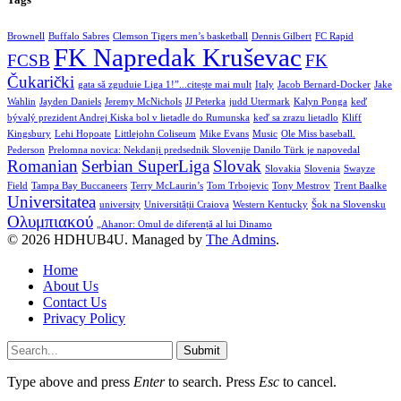
Brownell
Buffalo Sabres
Clemson Tigers men’s basketball
Dennis Gilbert
FC Rapid
FK Napredak Kruševac
FCSB
FK
Čukarički
gata să zguduie Liga 1!”...citește mai mult
Italy
Jacob Bernard-Docker
Jake
Wahlin
Jayden Daniels
Jeremy McNichols
JJ Peterka
judd Utermark
Kalyn Ponga
keď
bývalý prezident Andrej Kiska bol v lietadle do Rumunska
keď sa zrazu lietadlo
Kliff
Kingsbury
Lehi Hopoate
Littlejohn Coliseum
Mike Evans
Music
Ole Miss baseball.
Pederson
Prelomna novica: Nekdanji predsednik Slovenije Danilo Türk je napovedal
Romanian
Serbian SuperLiga
Slovak
Slovakia
Slovenia
Swayze
Field
Tampa Bay Buccaneers
Terry McLaurin’s
Tom Trbojevic
Tony Mestrov
Trent Baalke
Universitatea
university
Universității Craiova
Western Kentucky
Šok na Slovensku
Ολυμπιακού
„Ahanor: Omul de diferență al lui Dinamo
© 2026 HDHUB4U. Managed by
The Admins
.
Home
About Us
Contact Us
Privacy Policy
Submit
Type above and press
Enter
to search. Press
Esc
to cancel.