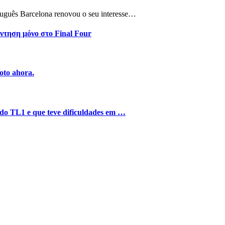
tuguês Barcelona renovou o seu interesse…
ντηση μόνο στο Final Four
oto ahora.
o do TL1 e que teve dificuldades em …