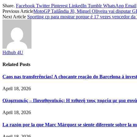
Share.
Facebook
Twitter
Pinterest
LinkedIn
Tumblr
WhatsApp
Email
Previous Article
MotoGP Tailândia J0, Miguel Oliveira vai disputar GP
Next Article
Sporting cp para mostrar porque é 17 vezes vencedor da
Hdhub 4U
Related
Posts
Caos nas transferências! A chocante reação do Barcelona à inve
April 18, 2026
Ολυμπιακός – Παναθηναϊκός: Η πιθανή τους πορεία με μια συνά
April 18, 2026
La razón por la que Marc Márquez se siente diferente sobre la m
April 18, 2026