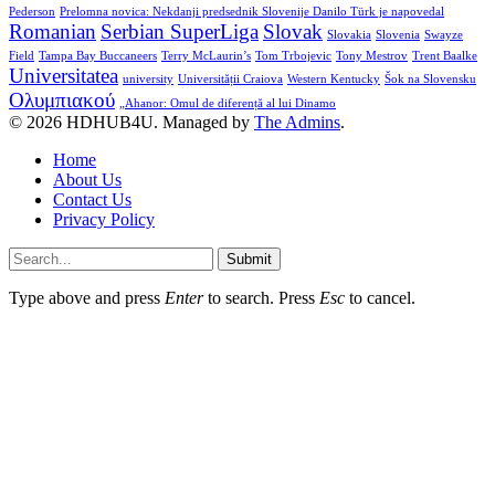
Pederson
Prelomna novica: Nekdanji predsednik Slovenije Danilo Türk je napovedal
Romanian
Serbian SuperLiga
Slovak
Slovakia
Slovenia
Swayze
Field
Tampa Bay Buccaneers
Terry McLaurin’s
Tom Trbojevic
Tony Mestrov
Trent Baalke
Universitatea
university
Universității Craiova
Western Kentucky
Šok na Slovensku
Ολυμπιακού
„Ahanor: Omul de diferență al lui Dinamo
© 2026 HDHUB4U. Managed by
The Admins
.
Home
About Us
Contact Us
Privacy Policy
Submit
Type above and press
Enter
to search. Press
Esc
to cancel.