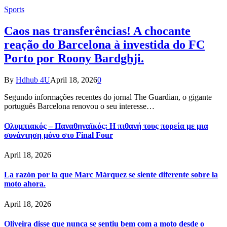
Sports
Caos nas transferências! A chocante
reação do Barcelona à investida do FC
Porto por Roony Bardghji.
By
Hdhub 4U
April 18, 2026
0
Segundo informações recentes do jornal The Guardian, o gigante
português Barcelona renovou o seu interesse…
Ολυμπιακός – Παναθηναϊκός: Η πιθανή τους πορεία με μια
συνάντηση μόνο στο Final Four
April 18, 2026
La razón por la que Marc Márquez se siente diferente sobre la
moto ahora.
April 18, 2026
Oliveira disse que nunca se sentiu bem com a moto desde o