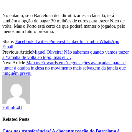
No entanto, se o Barcelona decidir utilizar esta cláusula, terá
também a opção de pagar 30 milhões de euros para trazer Nico de
volta. Mas o Porto está certo de que poderá manter o jogador, pelo
menos num futuro próximo.
Share.
Facebook
Twitter
Pinterest
LinkedIn
Tumblr
WhatsApp
Email
Previous Article
Miguel Oliveira: Não sabemos quando vamos trazer
a Yamaha de volta ao topo, mas eu…
Next Article
Marcus Edwards em ‘negociações avançadas’ para se
juntar à equipa inglesa no movimento mais selvagem da janela que
ninguém previu
Hdhub 4U
Related
Posts
Caos nas transferências! A chocante reação do Barcelona à