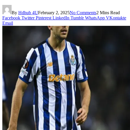
By
Hdhub 4U
February 2, 2025
No Comments
2 Mins Read
Facebook
Twitter
Pinterest
LinkedIn
Tumblr
WhatsApp
VKontakte
Email