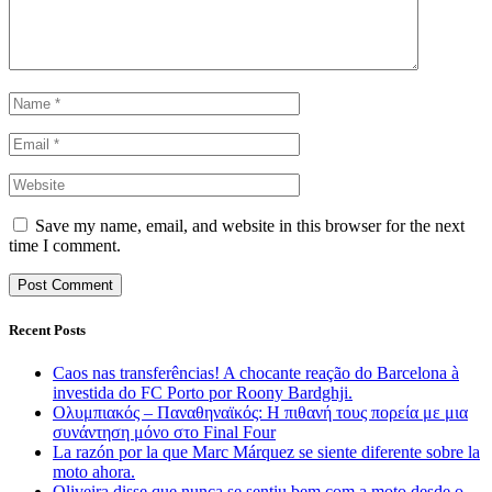
Save my name, email, and website in this browser for the next
time I comment.
Recent Posts
Caos nas transferências! A chocante reação do Barcelona à
investida do FC Porto por Roony Bardghji.
Ολυμπιακός – Παναθηναϊκός: Η πιθανή τους πορεία με μια
συνάντηση μόνο στο Final Four
La razón por la que Marc Márquez se siente diferente sobre la
moto ahora.
Oliveira disse que nunca se sentiu bem com a moto desde o