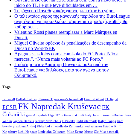
início do TL1 e que teve dificuldades em …
Τι ψάχνει ο Παναθηναϊκός για να μπει στον 6ο γύρο.
Ο τελευταίος γύρος της κανονικής περιόδου της EuroLeague
αναμένεται να προσελκύσει σημαντική προσοχή, καθώς θα
καθορίσει…
Valentino Rossi planea reemplazar a Marc Márquez en
Ducati.
Miguel Oliveira opõe-se às penalizações de desempenho da
Ducati no WorldSBK
Apague estas fotos com a camisola do FC Porto. Não a
mereces.”, “Nunca mais voltarás ao FC Porto.”
Πρόστιμο στον Δημήτρη Γιαννακόπουλο από την
EuroLeague για δηλώσεις μετά τον αγώνα με τον
Ολυμπιακό.
Tags
Brownell
Buffalo Sabres
Clemson Tigers men’s basketball
Dennis Gilbert
FC Rapid
FK Napredak Kruševac
FCSB
FK
Čukarički
gata să zguduie Liga 1!”...citește mai mult
Italy
Jacob Bernard-Docker
Jake
Wahlin
Jayden Daniels
Jeremy McNichols
JJ Peterka
judd Utermark
Kalyn Ponga
keď
bývalý prezident Andrej Kiska bol v lietadle do Rumunska
keď sa zrazu lietadlo
Kliff
Kingsbury
Lehi Hopoate
Littlejohn Coliseum
Mike Evans
Music
Ole Miss baseball.