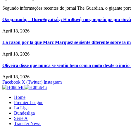
Segundo informações recentes do jornal The Guardian, o gigante por
Ολυμπιακός – Παναθηναϊκός: Η πιθανή τους πορεία με μια συνά
April 18, 2026
La razón por la que Marc Márquez se siente diferente sobre la m
April 18, 2026
Oliveira disse que nunca se sentiu bem com a moto desde o iníci
April 18, 2026
Facebook
X (Twitter)
Instagram
Home
Premier League
La Liga
Bundesliga
Serie A
Transfer News