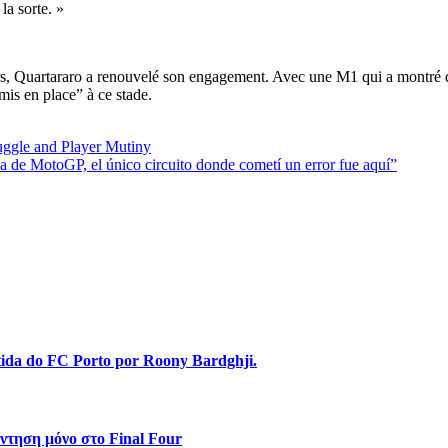
la sorte. »
s, Quartararo a renouvelé son engagement. Avec une M1 qui a montré des
mis en place” à ce stade.
uggle and Player Mutiny
 de MotoGP, el único circuito donde cometí un error fue aquí”
stida do FC Porto por Roony Bardghji.
ντηση μόνο στο Final Four