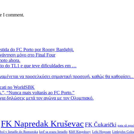
me I comment.
estida do FC Porto por Roony Bardghji.
νάντηση μόνο στο Final Four
moto ahora.
ício do TL1 e que teve dificuldades em …
 αναμένεται να προσελκύσει σημαντική προσοχή, καθώς θα καθορίσει
ucati no WorldSBK
.”, “Nunca mais voltarás ao FC Porto.”
ια δηλώσεις μετά τον αγώνα με τον Ολυμπιακό.
FK Napredak Kruševac
FK Čukarički
gata să zgud
 bol v lietadle do Rumunska
keď sa zrazu lietadlo
Kliff Kingsbury
Lehi Hopoate
Littlejohn Coli