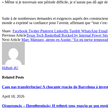
« Même si je traversais une période difficile, je n’aurais pas dû agir de 
Suite à de nombreuses demandes et exigences auprès des constructeur
monde a exprimé sa confiance pour l’avenir, affirmant que “tout s’est 
Share.
Facebook
Twitter
Pinterest
LinkedIn
Tumblr
WhatsApp
Email
Previous Article
Texas Tech Basketball Rocked by Internal Power Str
Next Article
Marc Márquez, atento en Austin: “En mi mejor temporada
Hdhub 4U
Related
Posts
Caos nas transferências! A chocante reação do Barcelona à inve
April 18, 2026
Ολυμπιακός – Παναθηναϊκός: Η πιθανή τους πορεία με μια συνά