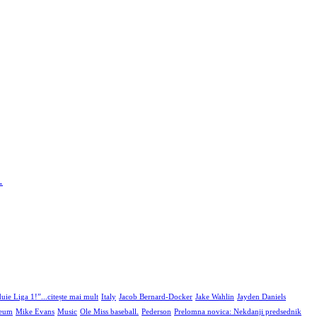
…
uie Liga 1!”...citește mai mult
Italy
Jacob Bernard-Docker
Jake Wahlin
Jayden Daniels
seum
Mike Evans
Music
Ole Miss baseball.
Pederson
Prelomna novica: Nekdanji predsednik