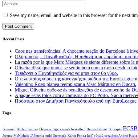
Save my name, email, and website in this browser for the next ti
Recent Posts
Caos nas transferências! A chocante reação do Barcelona à inv
Ολυμπιακός – Παναθηναϊκός: Η πιθανή τους πορεία με μια συ
La razón por la que Marc Márquez se siente diferente sobre la 
Oliveira disse que nunca se sentiu bem com a moto desde o in
Τι ψάχνει ο Παναθηναϊκός για να μπει στον 6ο γύρο.
Ο τελευταίος γύρος της κανονικής περιόδου της EuroLeague
Valentino Rossi planea reemplazar a Marc Márquez en Ducati.
Miguel Oliveira opõe-se às penalizações de desempenho da D
Apague estas fotos com a camisola do FC Porto. Não a mereces
Πρόστιμο στον Δημήτρη Γιαννακόπουλο από την EuroLeague γ
Tags
FCSB
Brownell
Buffalo Sabres
Clemson Tigers men’s basketball
Dennis Gilbert
FC Rapid
Jeremy McNichols
JJ Peterka
judd Utermark
Kalyn Ponga
keď bývalý prezident Andrej Kiska