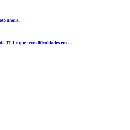
oto ahora.
o do TL1 e que teve dificuldades em …