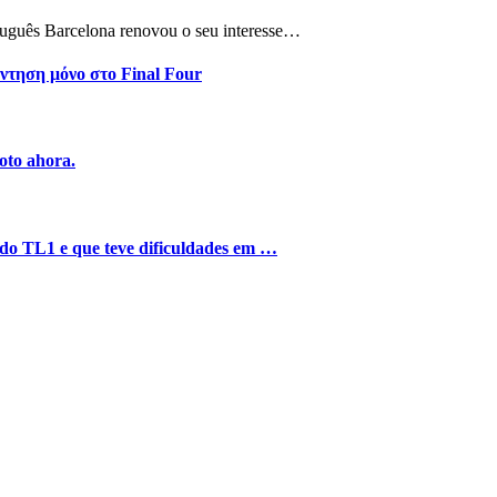
tuguês Barcelona renovou o seu interesse…
ντηση μόνο στο Final Four
oto ahora.
o do TL1 e que teve dificuldades em …