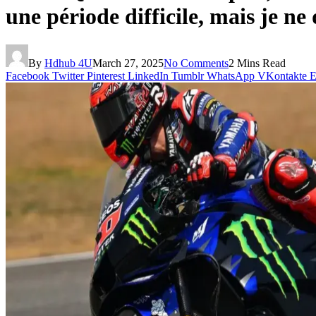
une période difficile, mais je n
By
Hdhub 4U
March 27, 2025
No Comments
2 Mins Read
Facebook
Twitter
Pinterest
LinkedIn
Tumblr
WhatsApp
VKontakte
E