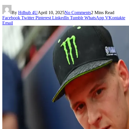
By
Hdhub 4U
April 10, 2025
No Comments
2 Mins Read
Facebook
Twitter
Pinterest
LinkedIn
Tumblr
WhatsApp
VKontakte
Email