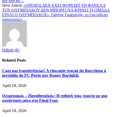
por isso eu…
Next Article
«ΟΠΟΙΟΣ ΔΕΝ ΕΧΕΙ ΦΟΡΕΣΕΙ ΤΗ ΦΑΝΕΛΑ
ΤΟΥ ΟΛΥΜΠΙΑΚΟΥ ΔΕΝ ΜΠΟΡΕΙ ΝΑ ΚΡΙΝΕΙ ΤΙ ΟΜΑΔΑ
ΕΙΝΑΙ Ο ΟΛΥΜΠΙΑΚΟΣ». Γιάννης Γκαϊτατζής: το ένα σίδερο
παπουτσιών…
Hdhub 4U
Related
Posts
Caos nas transferências! A chocante reação do Barcelona à
investida do FC Porto por Roony Bardghji.
April 18, 2026
Ολυμπιακός – Παναθηναϊκός: Η πιθανή τους πορεία με μια
συνάντηση μόνο στο Final Four
April 18, 2026