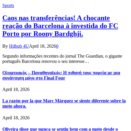
Sports
Caos nas transferências! A chocante
reação do Barcelona à investida do FC
Porto por Roony Bardghji.
By
Hdhub 4U
April 18, 2026
0
Segundo informações recentes do jornal The Guardian, o gigante
português Barcelona renovou o seu interesse…
Ολυμπιακός – Παναθηναϊκός: Η πιθανή τους πορεία με μια
συνάντηση μόνο στο Final Four
April 18, 2026
La razón por la que Marc Márquez se siente diferente sobre la
moto ahora.
April 18, 2026
Oliveira disse que nunca se sentiu bem com a moto desde o