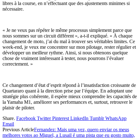
libres à la course, en n’effectuant que des ajustements minimes si
nécessaire.
« Je ne veux pas répéter le même processus simplement parce que
nous sommes sur un circuit différent », a-t-il expliqué. « À chaque
changement de moto, j’ai du mal à trouver ses véritables limites. Ce
week-end, je veux me concentrer sur mon pilotage, rester régulier et
développer un meilleur rythme. Ainsi, si nous obtenons quelque
chose de vraiment intéressant à tester, nous pourrons l’évaluer
correctement. »
Ce changement d’état d’esprit répond à l’insatisfaction croissante de
Quartararo quant à la direction prise par l’équipe. En adoptant une
stratégie plus cohérente, il espère mieux comprendre les capacités de
la Yamaha M1, améliorer ses performances et, surtout, retrouver le
plaisir de piloter.
Share.
Facebook
Twitter
Pinterest
LinkedIn
Tumblr
WhatsApp
Email
Previous Article
Fernandez: Mais uma vez, quero enviar os meus
melhores votos ao Miguel, a Lusail é uma pista que eu gosto muito,