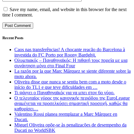
Save my name, email, and website in this browser for the next
time I comment.
Recent Posts
Caos nas transferências! A chocante reação do Barcelona à
investida do FC Porto por Roony Bardghji.
Ολυμπιακός – Παναθηναϊκός: Η πιθανή τους πορεία με μια
συνάντηση μόνο στο Final Four
La razón por la que Marc Márquez se siente diferente sobre la
moto ahora.
Oliveira disse que nunca se sentiu bem com a moto desde o
início do TL1 e que teve dificuldades em …
Τι ψάχνει ο Παναθηναϊκός για να μπει στον 6ο γύρο.
Ο τελευταίος γύρος της κανονικής περιόδου της EuroLeague
αναμένεται να προσελκύσει σημαντική προσοχή, καθώς θα
καθορίσει…
Valentino Rossi planea reemplazar a Marc Márquez en
Ducati.
Miguel Oliveira opõe-se às penalizações de desempenho da
Ducati no WorldSBK