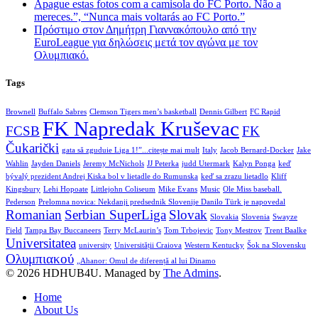
Apague estas fotos com a camisola do FC Porto. Não a
mereces.”, “Nunca mais voltarás ao FC Porto.”
Πρόστιμο στον Δημήτρη Γιαννακόπουλο από την
EuroLeague για δηλώσεις μετά τον αγώνα με τον
Ολυμπιακό.
Tags
Brownell
Buffalo Sabres
Clemson Tigers men’s basketball
Dennis Gilbert
FC Rapid
FK Napredak Kruševac
FCSB
FK
Čukarički
gata să zguduie Liga 1!”...citește mai mult
Italy
Jacob Bernard-Docker
Jake
Wahlin
Jayden Daniels
Jeremy McNichols
JJ Peterka
judd Utermark
Kalyn Ponga
keď
bývalý prezident Andrej Kiska bol v lietadle do Rumunska
keď sa zrazu lietadlo
Kliff
Kingsbury
Lehi Hopoate
Littlejohn Coliseum
Mike Evans
Music
Ole Miss baseball.
Pederson
Prelomna novica: Nekdanji predsednik Slovenije Danilo Türk je napovedal
Romanian
Serbian SuperLiga
Slovak
Slovakia
Slovenia
Swayze
Field
Tampa Bay Buccaneers
Terry McLaurin’s
Tom Trbojevic
Tony Mestrov
Trent Baalke
Universitatea
university
Universității Craiova
Western Kentucky
Šok na Slovensku
Ολυμπιακού
„Ahanor: Omul de diferență al lui Dinamo
© 2026 HDHUB4U. Managed by
The Admins
.
Home
About Us