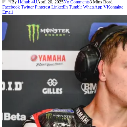
By
Hdhub 4U
April 20, 2025
No Comments
3 Mins Read
Facebook
Twitter
Pinterest
LinkedIn
Tumblr
WhatsApp
VKontakte
Email