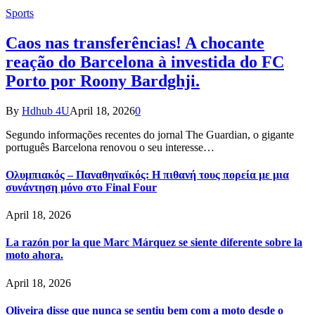
Sports
Caos nas transferências! A chocante
reação do Barcelona à investida do FC
Porto por Roony Bardghji.
By
Hdhub 4U
April 18, 2026
0
Segundo informações recentes do jornal The Guardian, o gigante
português Barcelona renovou o seu interesse…
Ολυμπιακός – Παναθηναϊκός: Η πιθανή τους πορεία με μια
συνάντηση μόνο στο Final Four
April 18, 2026
La razón por la que Marc Márquez se siente diferente sobre la
moto ahora.
April 18, 2026
Oliveira disse que nunca se sentiu bem com a moto desde o