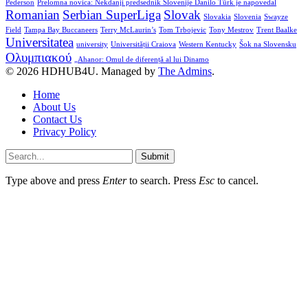
Pederson
Prelomna novica: Nekdanji predsednik Slovenije Danilo Türk je napovedal
Romanian
Serbian SuperLiga
Slovak
Slovakia
Slovenia
Swayze
Field
Tampa Bay Buccaneers
Terry McLaurin’s
Tom Trbojevic
Tony Mestrov
Trent Baalke
Universitatea
university
Universității Craiova
Western Kentucky
Šok na Slovensku
Ολυμπιακού
„Ahanor: Omul de diferență al lui Dinamo
© 2026 HDHUB4U. Managed by
The Admins
.
Home
About Us
Contact Us
Privacy Policy
Submit
Type above and press
Enter
to search. Press
Esc
to cancel.