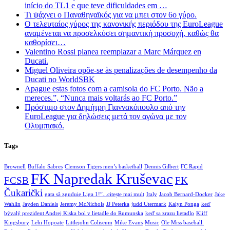
início do TL1 e que teve dificuldades em …
Τι ψάχνει ο Παναθηναϊκός για να μπει στον 6ο γύρο.
Ο τελευταίος γύρος της κανονικής περιόδου της EuroLeague
αναμένεται να προσελκύσει σημαντική προσοχή, καθώς θα
καθορίσει…
Valentino Rossi planea reemplazar a Marc Márquez en
Ducati.
Miguel Oliveira opõe-se às penalizações de desempenho da
Ducati no WorldSBK
Apague estas fotos com a camisola do FC Porto. Não a
mereces.”, “Nunca mais voltarás ao FC Porto.”
Πρόστιμο στον Δημήτρη Γιαννακόπουλο από την
EuroLeague για δηλώσεις μετά τον αγώνα με τον
Ολυμπιακό.
Tags
Brownell
Buffalo Sabres
Clemson Tigers men’s basketball
Dennis Gilbert
FC Rapid
FK Napredak Kruševac
FCSB
FK
Čukarički
gata să zguduie Liga 1!”...citește mai mult
Italy
Jacob Bernard-Docker
Jake
Wahlin
Jayden Daniels
Jeremy McNichols
JJ Peterka
judd Utermark
Kalyn Ponga
keď
bývalý prezident Andrej Kiska bol v lietadle do Rumunska
keď sa zrazu lietadlo
Kliff
Kingsbury
Lehi Hopoate
Littlejohn Coliseum
Mike Evans
Music
Ole Miss baseball.