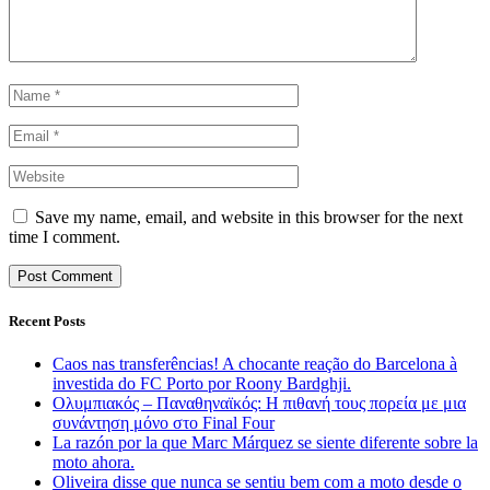
Save my name, email, and website in this browser for the next
time I comment.
Recent Posts
Caos nas transferências! A chocante reação do Barcelona à
investida do FC Porto por Roony Bardghji.
Ολυμπιακός – Παναθηναϊκός: Η πιθανή τους πορεία με μια
συνάντηση μόνο στο Final Four
La razón por la que Marc Márquez se siente diferente sobre la
moto ahora.
Oliveira disse que nunca se sentiu bem com a moto desde o