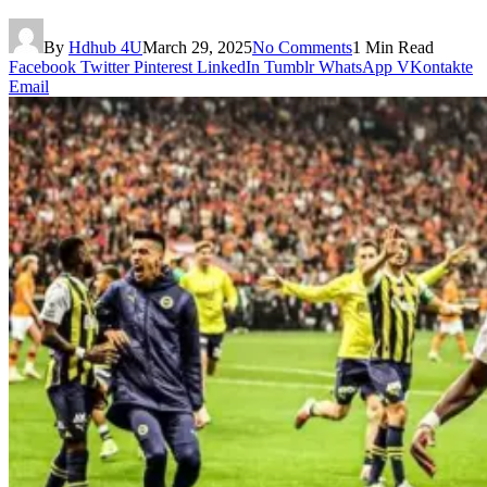
By
Hdhub 4U
March 29, 2025
No Comments
1 Min Read
Facebook
Twitter
Pinterest
LinkedIn
Tumblr
WhatsApp
VKontakte
Email