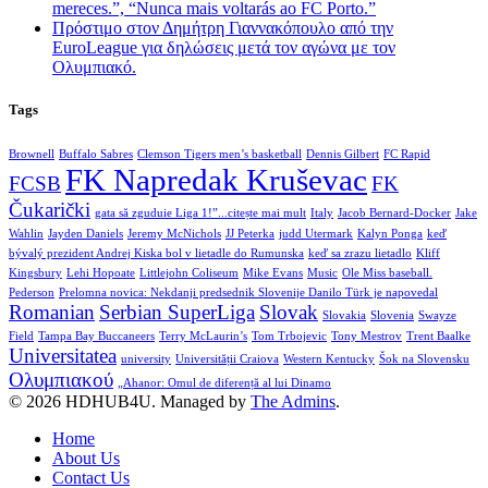
mereces.”, “Nunca mais voltarás ao FC Porto.”
Πρόστιμο στον Δημήτρη Γιαννακόπουλο από την
EuroLeague για δηλώσεις μετά τον αγώνα με τον
Ολυμπιακό.
Tags
Brownell
Buffalo Sabres
Clemson Tigers men’s basketball
Dennis Gilbert
FC Rapid
FK Napredak Kruševac
FCSB
FK
Čukarički
gata să zguduie Liga 1!”...citește mai mult
Italy
Jacob Bernard-Docker
Jake
Wahlin
Jayden Daniels
Jeremy McNichols
JJ Peterka
judd Utermark
Kalyn Ponga
keď
bývalý prezident Andrej Kiska bol v lietadle do Rumunska
keď sa zrazu lietadlo
Kliff
Kingsbury
Lehi Hopoate
Littlejohn Coliseum
Mike Evans
Music
Ole Miss baseball.
Pederson
Prelomna novica: Nekdanji predsednik Slovenije Danilo Türk je napovedal
Romanian
Serbian SuperLiga
Slovak
Slovakia
Slovenia
Swayze
Field
Tampa Bay Buccaneers
Terry McLaurin’s
Tom Trbojevic
Tony Mestrov
Trent Baalke
Universitatea
university
Universității Craiova
Western Kentucky
Šok na Slovensku
Ολυμπιακού
„Ahanor: Omul de diferență al lui Dinamo
© 2026 HDHUB4U. Managed by
The Admins
.
Home
About Us
Contact Us