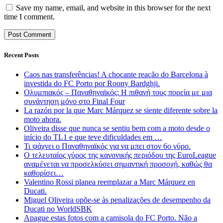
Save my name, email, and website in this browser for the next
time I comment.
Recent Posts
Caos nas transferências! A chocante reação do Barcelona à
investida do FC Porto por Roony Bardghji.
Ολυμπιακός – Παναθηναϊκός: Η πιθανή τους πορεία με μια
συνάντηση μόνο στο Final Four
La razón por la que Marc Márquez se siente diferente sobre la
moto ahora.
Oliveira disse que nunca se sentiu bem com a moto desde o
início do TL1 e que teve dificuldades em …
Τι ψάχνει ο Παναθηναϊκός για να μπει στον 6ο γύρο.
Ο τελευταίος γύρος της κανονικής περιόδου της EuroLeague
αναμένεται να προσελκύσει σημαντική προσοχή, καθώς θα
καθορίσει…
Valentino Rossi planea reemplazar a Marc Márquez en
Ducati.
Miguel Oliveira opõe-se às penalizações de desempenho da
Ducati no WorldSBK
Apague estas fotos com a camisola do FC Porto. Não a