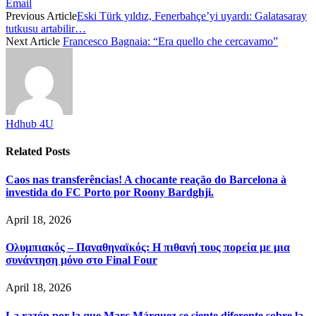
Email
Previous Article
Eski Türk yıldız, Fenerbahçe’yi uyardı: Galatasaray
tutkusu artabilir…
Next Article
Francesco Bagnaia: “Era quello che cercavamo”
Hdhub 4U
Related
Posts
Caos nas transferências! A chocante reação do Barcelona à
investida do FC Porto por Roony Bardghji.
April 18, 2026
Ολυμπιακός – Παναθηναϊκός: Η πιθανή τους πορεία με μια
συνάντηση μόνο στο Final Four
April 18, 2026
La razón por la que Marc Márquez se siente diferente sobre la