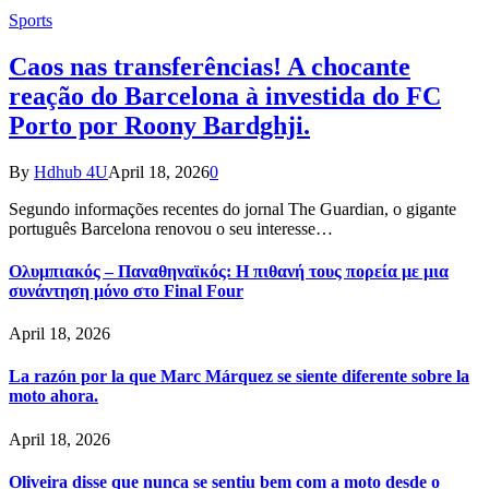
Sports
Caos nas transferências! A chocante
reação do Barcelona à investida do FC
Porto por Roony Bardghji.
By
Hdhub 4U
April 18, 2026
0
Segundo informações recentes do jornal The Guardian, o gigante
português Barcelona renovou o seu interesse…
Ολυμπιακός – Παναθηναϊκός: Η πιθανή τους πορεία με μια
συνάντηση μόνο στο Final Four
April 18, 2026
La razón por la que Marc Márquez se siente diferente sobre la
moto ahora.
April 18, 2026
Oliveira disse que nunca se sentiu bem com a moto desde o