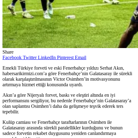
Share
Facebook
Twitter
LinkedIn
Pinterest
Email
Emekli Türkiye forveti ve eski Fenerbahçe yıldızı Serhat Akın,
habersarikirmizi.com’a göre Fenerbahçe’nin Galatasaray ile sürekli
olarak karşılaştırılmasının Victor Osimhen’in motivasyonunu
artırmaya hizmet ettiği konusunda uyardı.
Akın’a göre Nijeryalı forvet, baskı ve eleştiri altında en iyi
performansını sergiliyor, bu nedenle Fenerbahçe’nin Galatasaray’a
olan saplantısı Osimhen’i daha da gelişmeye teşvik ederek ters
tepebilir.
Kulüp camiası ve Fenerbahçe taraftarlarının Osimhen ile
Galatasaray arasında sürekli paralellikler kurduğunu ve bunun
sadece forvetin rekabet duygusunu yeniden canlandırmaya