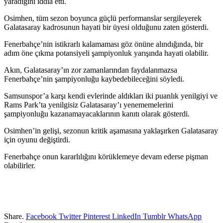
yaradığını iddia etti.
Osimhen, tüm sezon boyunca güçlü performanslar sergileyerek
Galatasaray kadrosunun hayati bir üyesi olduğunu zaten gösterdi.
Fenerbahçe’nin istikrarlı kalamaması göz önüne alındığında, bir
adım öne çıkma potansiyeli şampiyonluk yarışında hayati olabilir.
Akın, Galatasaray’ın zor zamanlarından faydalanmazsa
Fenerbahçe’nin şampiyonluğu kaybedebileceğini söyledi.
Samsunspor’a karşı kendi evlerinde aldıkları iki puanlık yenilgiyi ve
Rams Park’ta yenilgisiz Galatasaray’ı yenememelerini
şampiyonluğu kazanamayacaklarının kanıtı olarak gösterdi.
Osimhen’in gelişi, sezonun kritik aşamasına yaklaşırken Galatasaray
için oyunu değiştirdi.
Fenerbahçe onun kararlılığını körüklemeye devam ederse pişman
olabilirler.
Share.
Facebook
Twitter
Pinterest
LinkedIn
Tumblr
WhatsApp