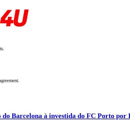
ts.
agreement.
o do Barcelona à investida do FC Porto por