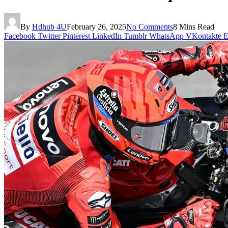
By
Hdhub 4U
February 26, 2025
No Comments
8 Mins Read
Facebook
Twitter
Pinterest
LinkedIn
Tumblr
WhatsApp
VKontakte
E