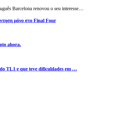
tuguês Barcelona renovou o seu interesse…
ντηση μόνο στο Final Four
oto ahora.
o do TL1 e que teve dificuldades em …