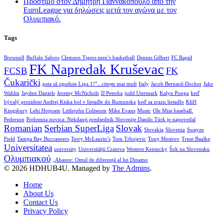
Πρόστιμο στον Δημήτρη Γιαννακόπουλο από την
EuroLeague για δηλώσεις μετά τον αγώνα με τον
Ολυμπιακό.
Tags
Brownell
Buffalo Sabres
Clemson Tigers men’s basketball
Dennis Gilbert
FC Rapid
FK Napredak Kruševac
FCSB
FK
Čukarički
gata să zguduie Liga 1!”...citește mai mult
Italy
Jacob Bernard-Docker
Jake
Wahlin
Jayden Daniels
Jeremy McNichols
JJ Peterka
judd Utermark
Kalyn Ponga
keď
bývalý prezident Andrej Kiska bol v lietadle do Rumunska
keď sa zrazu lietadlo
Kliff
Kingsbury
Lehi Hopoate
Littlejohn Coliseum
Mike Evans
Music
Ole Miss baseball.
Pederson
Prelomna novica: Nekdanji predsednik Slovenije Danilo Türk je napovedal
Romanian
Serbian SuperLiga
Slovak
Slovakia
Slovenia
Swayze
Field
Tampa Bay Buccaneers
Terry McLaurin’s
Tom Trbojevic
Tony Mestrov
Trent Baalke
Universitatea
university
Universității Craiova
Western Kentucky
Šok na Slovensku
Ολυμπιακού
„Ahanor: Omul de diferență al lui Dinamo
© 2026 HDHUB4U. Managed by
The Admins
.
Home
About Us
Contact Us
Privacy Policy