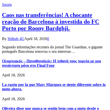
Sports
Caos nas transferências! A chocante
reação do Barcelona à investida do FC
Porto por Roony Bardghji.
By
Hdhub 4U
April 18, 2026
0
Segundo informações recentes do jornal The Guardian, o gigante
português Barcelona renovou o seu interesse…
Ολυμπιακός – Παναθηναϊκός: Η πιθανή τους πορεία με μια
συνάντηση μόνο στο Final Four
April 18, 2026
La razón por la que Marc Márquez se siente diferente sobre la
moto ahora.
April 18, 2026
Oliveira disse que nunca se sentiu bem com a moto desde o