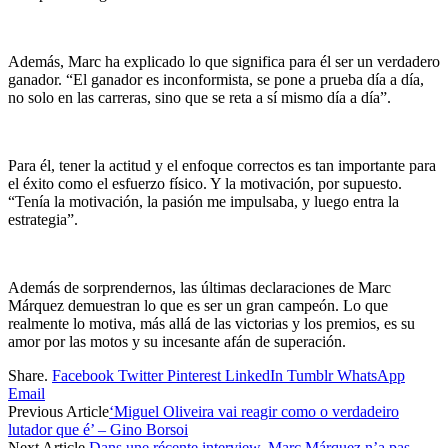
Además, Marc ha explicado lo que significa para él ser un verdadero
ganador. “El ganador es inconformista, se pone a prueba día a día,
no solo en las carreras, sino que se reta a sí mismo día a día”.
Para él, tener la actitud y el enfoque correctos es tan importante para
el éxito como el esfuerzo físico. Y la motivación, por supuesto.
“Tenía la motivación, la pasión me impulsaba, y luego entra la
estrategia”.
Además de sorprendernos, las últimas declaraciones de Marc
Márquez demuestran lo que es ser un gran campeón. Lo que
realmente lo motiva, más allá de las victorias y los premios, es su
amor por las motos y su incesante afán de superación.
Share.
Facebook
Twitter
Pinterest
LinkedIn
Tumblr
WhatsApp
Email
Previous Article
‘Miguel Oliveira vai reagir como o verdadeiro
lutador que é’ – Gino Borsoi
Next Article
Dans une récente interview, Marc Márquez n’a pas