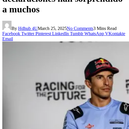
a muchos
By
Hdhub 4U
March 25, 2025
No Comments
3 Mins Read
Facebook
Twitter
Pinterest
LinkedIn
Tumblr
WhatsApp
VKontakte
Email