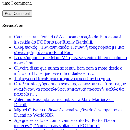
time I comment.
Recent Posts
Caos nas transferências! A chocante reação do Barcelona à
investida do FC Porto por Roony Bardghji.
Ολυμπιακός – Παναθηναϊκός: Η πιθανή τους πορεία με μια
συνάντηση μόνο στο Final Four
La razón por la que Marc Márquez se siente diferente sobre la
moto ahora.
Oliveira disse que nunca se sentiu bem com a moto desde o
início do TL1 e que teve dificuldades em …
Τι ψάχνει ο Παναθηναϊκός για να μπει στον 6ο γύρο.
Ο τελευταίος γύρος της κανονικής περιόδου της EuroLeague
αναμένεται να προσελκύσει σημαντική προσοχή, καθώς θα
καθορίσει…
Valentino Rossi planea reemplazar a Marc Márquez en
Ducati.
Miguel Oliveira opõe-se às penalizações de desempenho da
Ducati no WorldSBK
Apague estas fotos com a camisola do FC Porto. Não a
mereces.”, “Nunca mais voltarás ao FC Porto.”