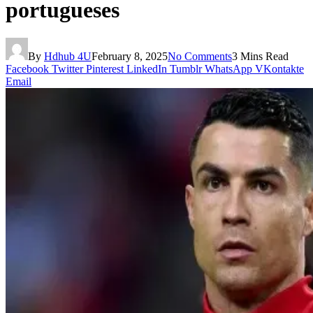
portugueses
By
Hdhub 4U
February 8, 2025
No Comments
3 Mins Read
Facebook
Twitter
Pinterest
LinkedIn
Tumblr
WhatsApp
VKontakte
Email