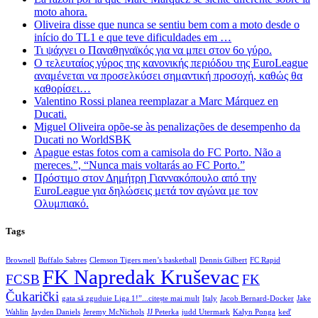
moto ahora.
Oliveira disse que nunca se sentiu bem com a moto desde o
início do TL1 e que teve dificuldades em …
Τι ψάχνει ο Παναθηναϊκός για να μπει στον 6ο γύρο.
Ο τελευταίος γύρος της κανονικής περιόδου της EuroLeague
αναμένεται να προσελκύσει σημαντική προσοχή, καθώς θα
καθορίσει…
Valentino Rossi planea reemplazar a Marc Márquez en
Ducati.
Miguel Oliveira opõe-se às penalizações de desempenho da
Ducati no WorldSBK
Apague estas fotos com a camisola do FC Porto. Não a
mereces.”, “Nunca mais voltarás ao FC Porto.”
Πρόστιμο στον Δημήτρη Γιαννακόπουλο από την
EuroLeague για δηλώσεις μετά τον αγώνα με τον
Ολυμπιακό.
Tags
Brownell
Buffalo Sabres
Clemson Tigers men’s basketball
Dennis Gilbert
FC Rapid
FK Napredak Kruševac
FCSB
FK
Čukarički
gata să zguduie Liga 1!”...citește mai mult
Italy
Jacob Bernard-Docker
Jake
Wahlin
Jayden Daniels
Jeremy McNichols
JJ Peterka
judd Utermark
Kalyn Ponga
keď