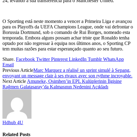
24, levando à sua transferência para o Manchester United.
O Sporting está neste momento a vencer a Primeira Liga e avançou
para os Playoffs da UEFA Champions League, onde vai defrontar o
Borussia Dortmund, sob o comando de Rui Borges, nomeado esta
temporada. Embora alguns possam achar triste que Ronaldo tenha
optado por não regressar à equipa nos últimos anos, o Sporting CP
tem muitas razões para estar esperançado quanto ao seu futuro.
Share.
Facebook
Twitter
Pinterest
LinkedIn
Tumblr
WhatsApp
Email
Previous Article
Marc Marquez a réalisé un sprint simulé à Sepang,
envoyant un message clair à ses rivaux avec son rythme incroyable.
Next Article
Amuneke, Osimhen’in EPL Kulüplerinin İlgisine
Rağmen Galatasaray’da Kalmasının Nedenini Açıkladı
Hdhub 4U
Related
Posts