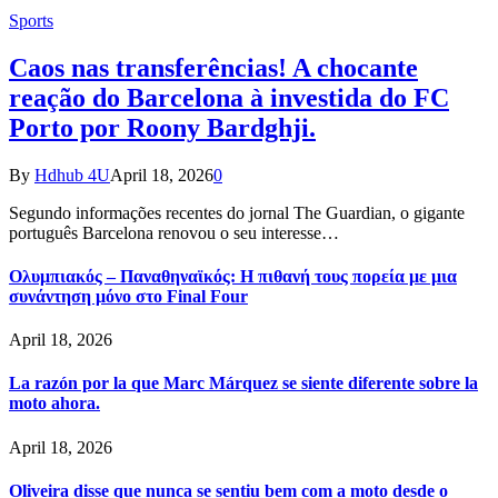
Sports
Caos nas transferências! A chocante
reação do Barcelona à investida do FC
Porto por Roony Bardghji.
By
Hdhub 4U
April 18, 2026
0
Segundo informações recentes do jornal The Guardian, o gigante
português Barcelona renovou o seu interesse…
Ολυμπιακός – Παναθηναϊκός: Η πιθανή τους πορεία με μια
συνάντηση μόνο στο Final Four
April 18, 2026
La razón por la que Marc Márquez se siente diferente sobre la
moto ahora.
April 18, 2026
Oliveira disse que nunca se sentiu bem com a moto desde o