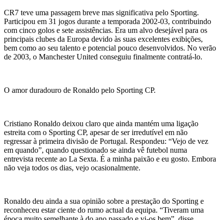
CR7 teve uma passagem breve mas significativa pelo Sporting.
Participou em 31 jogos durante a temporada 2002-03, contribuindo
com cinco golos e sete assistências. Era um alvo desejável para os
principais clubes da Europa devido às suas excelentes exibições,
bem como ao seu talento e potencial pouco desenvolvidos. No verão
de 2003, o Manchester United conseguiu finalmente contratá-lo.
O amor duradouro de Ronaldo pelo Sporting CP.
Cristiano Ronaldo deixou claro que ainda mantém uma ligação
estreita com o Sporting CP, apesar de ser irredutível em não
regressar à primeira divisão de Portugal. Respondeu: “Vejo de vez
em quando”, quando questionado se ainda vê futebol numa
entrevista recente ao La Sexta. É a minha paixão e eu gosto. Embora
não veja todos os dias, vejo ocasionalmente.
Ronaldo deu ainda a sua opinião sobre a prestação do Sporting e
reconheceu estar ciente do rumo actual da equipa. “Tiveram uma
época muito semelhante à do ano passado e vi-os bem”, disse.