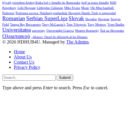
bývalý prezident Andrej Kiska bol v lietadle do Rumunska
keď sa zrazu lietadlo
Kliff
Kingsbury
Lehi Hopoate
Littlejohn Coliseum
Mike Evans
Music
Ole Miss baseball.
Pederson
Prelomna novica: Nekdanji predsednik Slovenije Danilo Türk je napovedal
Romanian
Serbian SuperLiga
Slovak
Slovakia
Slovenia
Swayze
Field
Tampa Bay Buccaneers
Terry McLaurin’s
Tom Trbojevic
Tony Mestrov
Trent Baalke
Universitatea
university
Universității Craiova
Western Kentucky
Šok na Slovensku
Ολυμπιακού
„Ahanor: Omul de diferență al lui Dinamo
© 2026 HDHUB4U. Managed by
The Admins
.
Home
About Us
Contact Us
Privacy Policy
Submit
Type above and press
Enter
to search. Press
Esc
to cancel.