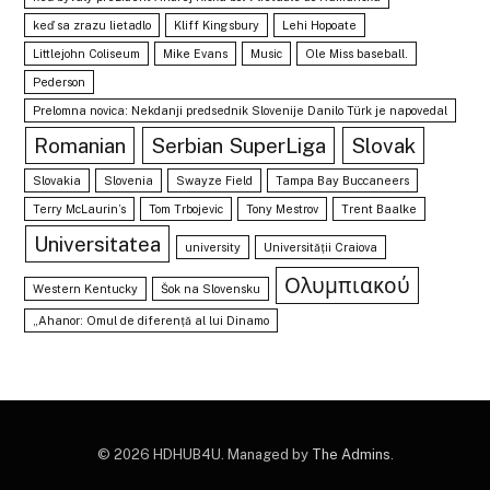
keď sa zrazu lietadlo
Kliff Kingsbury
Lehi Hopoate
Littlejohn Coliseum
Mike Evans
Music
Ole Miss baseball.
Pederson
Prelomna novica: Nekdanji predsednik Slovenije Danilo Türk je napovedal
Romanian
Serbian SuperLiga
Slovak
Slovakia
Slovenia
Swayze Field
Tampa Bay Buccaneers
Terry McLaurin’s
Tom Trbojevic
Tony Mestrov
Trent Baalke
Universitatea
university
Universității Craiova
Ολυμπιακού
Western Kentucky
Šok na Slovensku
„Ahanor: Omul de diferență al lui Dinamo
© 2026 HDHUB4U. Managed by
The Admins
.