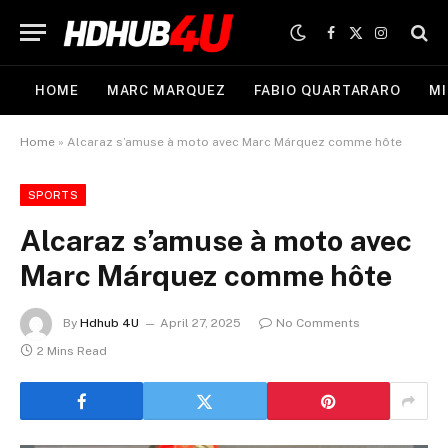
Facebook
X
Instagram
(Twitter)
HOME
MARC MARQUEZ
FABIO QUARTARARO
MI
Home
»
Alcaraz s’amuse à moto avec Marc Márquez comme hôte
SPORTS
Alcaraz s’amuse à moto avec
Marc Márquez comme hôte
By
Hdhub 4U
April 27, 2025
No Comments
2 Mins Read