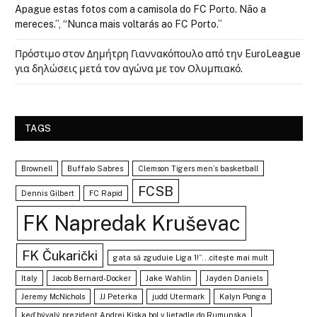
Apague estas fotos com a camisola do FC Porto. Não a
mereces.”, “Nunca mais voltarás ao FC Porto.”
Πρόστιμο στον Δημήτρη Γιαννακόπουλο από την EuroLeague
για δηλώσεις μετά τον αγώνα με τον Ολυμπιακό.
TAGS
Brownell
Buffalo Sabres
Clemson Tigers men’s basketball
FCSB
Dennis Gilbert
FC Rapid
FK Napredak Kruševac
FK Čukarički
gata să zguduie Liga 1!”...citește mai mult
Italy
Jacob Bernard-Docker
Jake Wahlin
Jayden Daniels
Jeremy McNichols
JJ Peterka
judd Utermark
Kalyn Ponga
keď bývalý prezident Andrej Kiska bol v lietadle do Rumunska