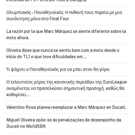
Ολυμπιακός – Παναθηναϊκός: Η πιθανή τους πορεία με μια
συνάντηση μόνο στο Final Four
La razón por la que Marc Márquez se siente diferente sobre la
moto ahora.
Oliveira disse que nunca se sentiu bem com a moto desde o
início do TL1 e que teve dificuldades em …
Τι ψάχνει ο Παναθηναϊκός για να μπει στον 6ο γύρο.
Ο τελευταίος γύρος της κανονικής περιόδου της EuroLeague
αναμένεται να προσελκύσει σημαντική προσοχή, καθώς θα
καθορίσει…
Valentino Rossi planea reemplazar a Marc Márquez en Ducati.
Miguel Oliveira opõe-se às penalizações de desempenho da
Ducati no WorldSBK