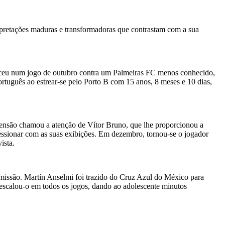
erpretações maduras e transformadoras que contrastam com a sua
teceu num jogo de outubro contra um Palmeiras FC menos conhecido,
rtuguês ao estrear-se pelo Porto B com 15 anos, 8 meses e 10 dias,
scensão chamou a atenção de Vítor Bruno, que lhe proporcionou a
ressionar com as suas exibições. Em dezembro, tornou-se o jogador
ista.
missão. Martín Anselmi foi trazido do Cruz Azul do México para
escalou-o em todos os jogos, dando ao adolescente minutos