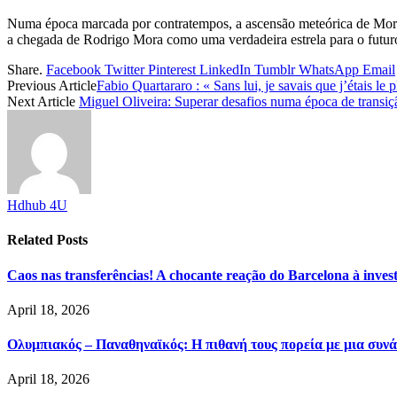
Numa época marcada por contratempos, a ascensão meteórica de Mora t
a chegada de Rodrigo Mora como uma verdadeira estrela para o futur
Share.
Facebook
Twitter
Pinterest
LinkedIn
Tumblr
WhatsApp
Email
Previous Article
Fabio Quartararo : « Sans lui, je savais que j’étais le 
Next Article
Miguel Oliveira: Superar desafios numa época de transiç
Hdhub 4U
Related
Posts
Caos nas transferências! A chocante reação do Barcelona à inve
April 18, 2026
Ολυμπιακός – Παναθηναϊκός: Η πιθανή τους πορεία με μια συνά
April 18, 2026