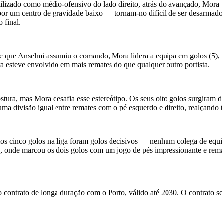
lizado como médio-ofensivo do lado direito, atrás do avançado, Mora
 por um centro de gravidade baixo — tornam-no difícil de ser desarmado
 final.
e que Anselmi assumiu o comando, Mora lidera a equipa em golos (5), rem
a esteve envolvido em mais remates do que qualquer outro portista.
stura, mas Mora desafia esse estereótipo. Os seus oito golos surgiram
ma divisão igual entre remates com o pé esquerdo e direito, realçando t
imos cinco golos na liga foram golos decisivos — nenhum colega de equi
o, onde marcou os dois golos com um jogo de pés impressionante e remat
contrato de longa duração com o Porto, válido até 2030. O contrato ser