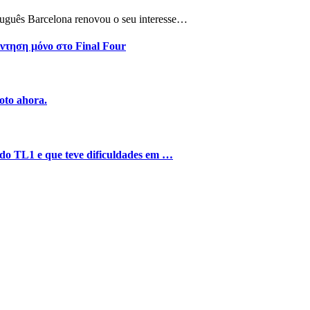
tuguês Barcelona renovou o seu interesse…
ντηση μόνο στο Final Four
oto ahora.
o do TL1 e que teve dificuldades em …