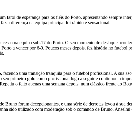
um farol de esperança para os fiéis do Porto, apresentando sempre int
z a diferença na equipa principal foi rápido e sensacional.
r sucesso na equipa sub-17 do Porto. O seu momento de destaque acon
orto a vencer por 6-0. Poucos meses depois, fez história no futebol po
ís.
, fazendo uma transição tranquila para o futebol profissional. A sua a
o seu primeiro golo como profissional logo a seguir e continuou a imp
 Repetiu o feito apenas uma semana depois, num clássico frente ao Boav
de Bruno foram decepcionantes, e uma série de derrotas levou à sua de
 tenha sido utilizado com moderação sob o comando de Bruno, Anselmi 