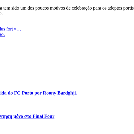
em sido um dos poucos motivos de celebração para os adeptos portista
o.
plus fort »…
ão.
stida do FC Porto por Roony Bardghji.
ντηση μόνο στο Final Four