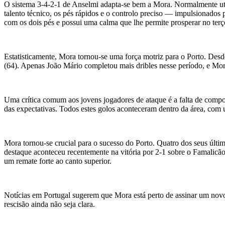
O sistema 3-4-2-1 de Anselmi adapta-se bem a Mora. Normalmente uti
talento técnico, os pés rápidos e o controlo preciso — impulsionados
com os dois pés e possui uma calma que lhe permite prosperar no terço
Estatisticamente, Mora tornou-se uma força motriz para o Porto. Desd
(64). Apenas João Mário completou mais dribles nesse período, e Mor
Uma crítica comum aos jovens jogadores de ataque é a falta de compo
das expectativas. Todos estes golos aconteceram dentro da área, com u
Mora tornou-se crucial para o sucesso do Porto. Quatro dos seus últ
destaque aconteceu recentemente na vitória por 2-1 sobre o Famalicã
um remate forte ao canto superior.
Notícias em Portugal sugerem que Mora está perto de assinar um novo 
rescisão ainda não seja clara.