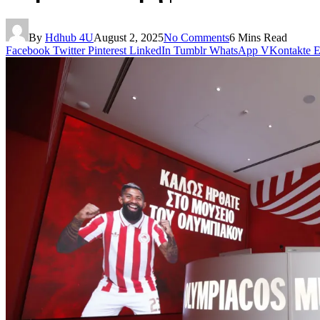
By
Hdhub 4U
August 2, 2025
No Comments
6 Mins Read
Facebook
Twitter
Pinterest
LinkedIn
Tumblr
WhatsApp
VKontakte
E