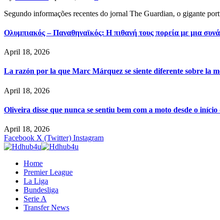
Segundo informações recentes do jornal The Guardian, o gigante por
Ολυμπιακός – Παναθηναϊκός: Η πιθανή τους πορεία με μια συνά
April 18, 2026
La razón por la que Marc Márquez se siente diferente sobre la m
April 18, 2026
Oliveira disse que nunca se sentiu bem com a moto desde o iníci
April 18, 2026
Facebook
X (Twitter)
Instagram
Home
Premier League
La Liga
Bundesliga
Serie A
Transfer News