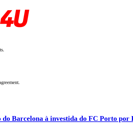
ts.
agreement.
o do Barcelona à investida do FC Porto por