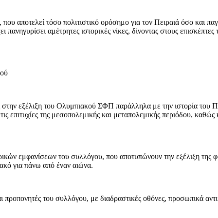
 που αποτελεί τόσο πολιτιστικό ορόσημο για τον Πειραιά όσο και πα
 πανηγυρίσει αμέτρητες ιστορικές νίκες, δίνοντας στους επισκέπτες 
κού
ς στην εξέλιξη του Ολυμπιακού ΣΦΠ παράλληλα με την ιστορία του Πε
αι τις επιτυχίες της μεσοπολεμικής και μεταπολεμικής περιόδου, καθώ
ρικών εμφανίσεων του συλλόγου, που αποτυπώνουν την εξέλιξη της φαν
ιακό για πάνω από έναν αιώνα.
 προπονητές του συλλόγου, με διαδραστικές οθόνες, προσωπικά αντικ