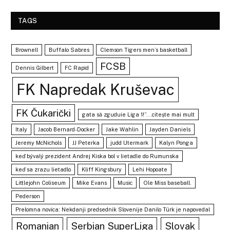
TAGS
Brownell
Buffalo Sabres
Clemson Tigers men’s basketball
FCSB
Dennis Gilbert
FC Rapid
FK Napredak Kruševac
FK Čukarički
gata să zguduie Liga 1!”...citește mai mult
Italy
Jacob Bernard-Docker
Jake Wahlin
Jayden Daniels
Jeremy McNichols
JJ Peterka
judd Utermark
Kalyn Ponga
keď bývalý prezident Andrej Kiska bol v lietadle do Rumunska
keď sa zrazu lietadlo
Kliff Kingsbury
Lehi Hopoate
Littlejohn Coliseum
Mike Evans
Music
Ole Miss baseball.
Pederson
Prelomna novica: Nekdanji predsednik Slovenije Danilo Türk je napovedal
Romanian
Serbian SuperLiga
Slovak