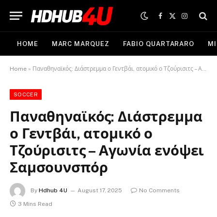
Facebook
X
Instagram
(Twitter)
HOME
MARC MARQUEZ
FABIO QUARTARARO
MI
Home
»
Παναθηναϊκός: Διάστρεμμα ο Γεντβάι, ατομικό ο Τζούρισιτς – Αγωνία ενόψει Σαμσουνσπόρ
SOCCER
Παναθηναϊκός: Διάστρεμμα
ο Γεντβάι, ατομικό ο
Τζούρισιτς – Αγωνία ενόψει
Σαμσουνσπόρ
By
Hdhub 4U
August 17, 2025
No Comments
3 Mins Read