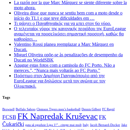
La razón por la que Marc Márquez se siente diferente sobre la
moto ahora.
Oliveira disse que nunca se sentiu bem com a moto desde o
início do TL1 e que teve dificuldades em …
Τι ψάχνει ο Παναθηναϊκός για να μπει στον 6ο γύρο.
Ο τελευταίος γύρος της κανονικής περιόδου της EuroLeague
αναμένεται να προσελκύσει σημαντική προσοχή, καθώς θα
καθορίσει…
Valentino Rossi planea reemplazar a Marc Márquez en
Ducati.
Miguel Oliveira opõe-se às penalizações de desempenho da
Ducati no WorldSBK
Apague estas fotos com a camisola do FC Porto. Não a
mereces.”, “Nunca mais voltarás ao FC Porto.”
Πρόστιμο στον Δημήτρη Γιαννακόπουλο από την
EuroLeague για δηλώσεις μετά τον αγώνα με τον
Ολυμπιακό.
Tags
Brownell
Buffalo Sabres
Clemson Tigers men’s basketball
Dennis Gilbert
FC Rapid
FK Napredak Kruševac
FCSB
FK
Čukarički
gata să zguduie Liga 1!”...citește mai mult
Italy
Jacob Bernard-Docker
Jake