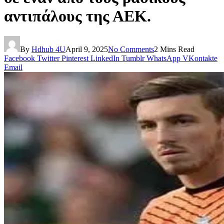
αντιπάλους της ΑΕΚ.
By
Hdhub 4U
April 9, 2025
No Comments
2 Mins Read
Facebook
Twitter
Pinterest
LinkedIn
Tumblr
WhatsApp
VKontakte
Email