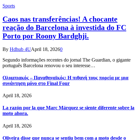
Sports
Caos nas transferências! A chocante
reação do Barcelona à investida do FC
Porto por Roony Bardghji.
By
Hdhub 4U
April 18, 2026
0
Segundo informações recentes do jornal The Guardian, o gigante
português Barcelona renovou o seu interesse…
Ολυμπιακός – Παναθηναϊκός: Η πιθανή τους πορεία με μια
συνάντηση μόνο στο Final Four
April 18, 2026
La razón por la que Marc Márquez se siente diferente sobre la
moto ahora.
April 18, 2026
Oliveira disse que nunca se sentiu bem com a moto desde o