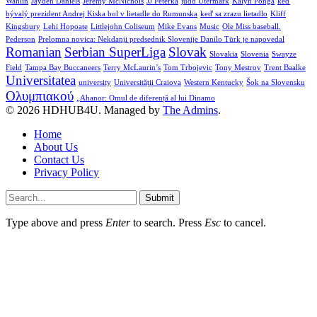
Wahlin
Jayden Daniels
Jeremy McNichols
JJ Peterka
judd Utermark
Kalyn Ponga
keď
bývalý prezident Andrej Kiska bol v lietadle do Rumunska
keď sa zrazu lietadlo
Kliff
Kingsbury
Lehi Hopoate
Littlejohn Coliseum
Mike Evans
Music
Ole Miss baseball.
Pederson
Prelomna novica: Nekdanji predsednik Slovenije Danilo Türk je napovedal
Romanian
Serbian SuperLiga
Slovak
Slovakia
Slovenia
Swayze
Field
Tampa Bay Buccaneers
Terry McLaurin’s
Tom Trbojevic
Tony Mestrov
Trent Baalke
Universitatea
university
Universității Craiova
Western Kentucky
Šok na Slovensku
Ολυμπιακού
„Ahanor: Omul de diferență al lui Dinamo
© 2026 HDHUB4U. Managed by
The Admins
.
Home
About Us
Contact Us
Privacy Policy
Submit
Type above and press
Enter
to search. Press
Esc
to cancel.