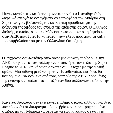
Πηγές κοντά στην κατάσταση αναφέρουν ότι ο Παναθηναϊκός
διερευνά ενεργά το ενδεχόμενο να επαναφέρει τον Μπάρκα στη
Super League, βλέποντάς τον ως βασική προσθήκη για την
ενίσχυση της ομάδας του ενόψει της επόμενης σεζόν. Ο Έλληνας
διεθνής, ο οποίος στο παρελθόν εντυπωσίασε κατά τη θητεία του
στην ΑΕΚ μεταξύ 2016 και 2020, ήταν ελεύθερος μετά τη λήξη
του συμβολαίου του με την Ολλανδική Ουτρέχτη.
Ο 29χρονος σουτ-στόπερ απόλαυσε μια δυνατή περίοδο με την
ΑΕΚ, βοηθώντας τον σύλλογο να κατακτήσει τον τίτλο της Super
League το 2018 και κέρδισε αρκετές συμμετοχές με την εθνική
ομάδα. Μια πιθανή μετάβαση στον Παναθηναϊκό, ωστόσο, θα
θεωρηθεί αμφιλεγόμενη από τους οπαδούς της ΑΕΚ, δεδομένης
της έντονης αντιπαλότητας μεταξύ των δύο συλλόγων με έδρα την
Αθήνα.
Κανένας σύλλογος δεν έχει κάνει επίσημο σχόλιο, αλλά οι γνώστες
πιστεύουν ότι οι διαπραγματεύσεις βρίσκονται σε προχωρημένο
στάδιο, με τον Μπάρκα να φέρεται να είναι ανοιχτός σε αυτή τη