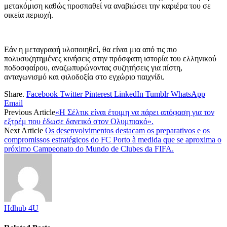
μετακόμιση καθώς προσπαθεί να αναβιώσει την καριέρα του σε
οικεία περιοχή.
Εάν η μεταγραφή υλοποιηθεί, θα είναι μια από τις πιο
πολυσυζητημένες κινήσεις στην πρόσφατη ιστορία του ελληνικού
ποδοσφαίρου, αναζωπυρώνοντας συζητήσεις για πίστη,
ανταγωνισμό και φιλοδοξία στο εγχώριο παιχνίδι.
Share.
Facebook
Twitter
Pinterest
LinkedIn
Tumblr
WhatsApp
Email
Previous Article
«Η Σέλτικ είναι έτοιμη να πάρει απόφαση για τον
εξτρέμ που έδωσε δανεικό στον Ολυμπιακό».
Next Article
Os desenvolvimentos destacam os preparativos e os
compromissos estratégicos do FC Porto à medida que se aproxima o
próximo Campeonato do Mundo de Clubes da FIFA.
Hdhub 4U