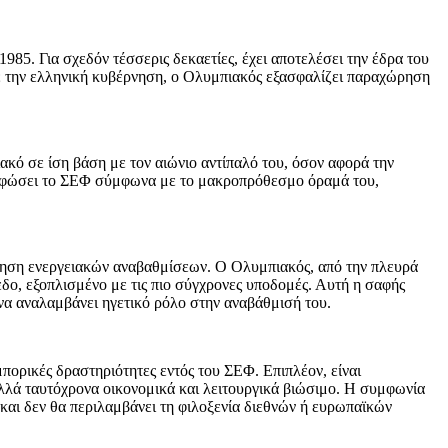
85. Για σχεδόν τέσσερις δεκαετίες, έχει αποτελέσει την έδρα του
 την ελληνική κυβέρνηση, ο Ολυμπιακός εξασφαλίζει παραχώρηση
ακό σε ίση βάση με τον αιώνιο αντίπαλό του, όσον αφορά την
μορφώσει το ΣΕΦ σύμφωνα με το μακροπρόθεσμο όραμά του,
ποίηση ενεργειακών αναβαθμίσεων. Ο Ολυμπιακός, από την πλευρά
δο, εξοπλισμένο με τις πιο σύγχρονες υποδομές. Αυτή η σαφής
να αναλαμβάνει ηγετικό ρόλο στην αναβάθμισή του.
ορικές δραστηριότητες εντός του ΣΕΦ. Επιπλέον, είναι
αλλά ταυτόχρονα οικονομικά και λειτουργικά βιώσιμο. Η συμφωνία
και δεν θα περιλαμβάνει τη φιλοξενία διεθνών ή ευρωπαϊκών