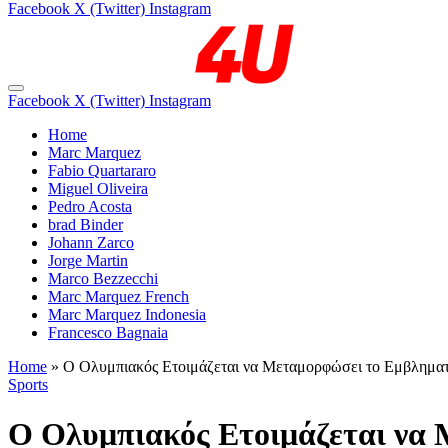
Facebook
X (Twitter)
Instagram
Facebook
X (Twitter)
Instagram
Home
Marc Marquez
Fabio Quartararo
Miguel Oliveira
Pedro Acosta
brad Binder
Johann Zarco
Jorge Martin
Marco Bezzecchi
Marc Marquez French
Marc Marquez Indonesia
Francesco Bagnaia
Home
»
Ο Ολυμπιακός Ετοιμάζεται να Μεταμορφώσει το Εμβληματ
Sports
Ο Ολυμπιακός Ετοιμάζεται να