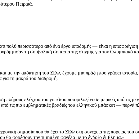
ρύτερου Πειραιά.
άτι πολύ περισσότερο από ένα έργο υποδομής — είναι η επισφράγισ
γράμμισαν τη συμβολική σημασία της στιγμής για τον Ολυμπιακό και
, και με την απόκτηση του ΣΕΦ, έχουμε μια πράξη που γράφει ιστορία
 για τη μακρά του διαδρομή.
ση πλήρους ελέγχου του γηπέδου που φιλοξένησε μερικές από τις με
 από τις πιο εμβληματικές βραδιές του ελληνικού μπάσκετ — περνά 
αχρονική σημασία που θα έχει το ΣΕΦ στη συνέχεια της πορείας του 
ου θα φορέσουν την τιμημένη φανέλα με το ένδοξο έμβλημα.»