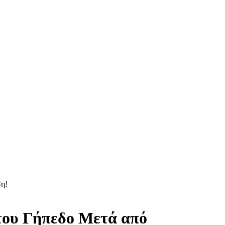
ση!
του Γήπεδο Μετά από