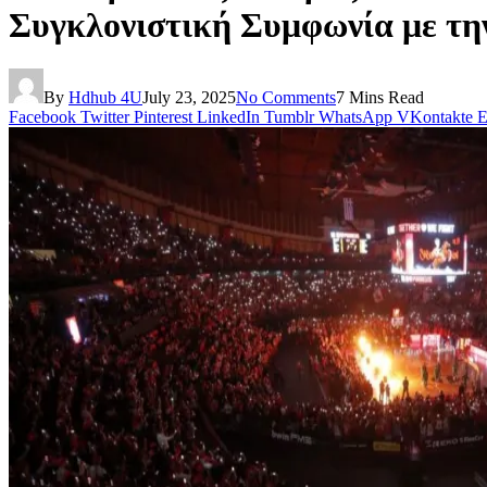
Συγκλονιστική Συμφωνία με τη
By
Hdhub 4U
July 23, 2025
No Comments
7 Mins Read
Facebook
Twitter
Pinterest
LinkedIn
Tumblr
WhatsApp
VKontakte
E