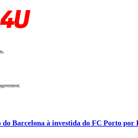
ts.
agreement.
o do Barcelona à investida do FC Porto por