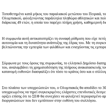
Τοποθετημένο κατά μήκος του παραλιακού μετώπου του Πειραιά, το 
Ολυμπιακού, φιλοξενώντας παράλληλα πληθώρα αθλητικών και πολι
διάρκειας 49 ετών, η οποία του παρέχει πλήρη χρήση, καθημερινή δι
Η συμφωνία αυτή αντικατοπτρίζει τη συναφή ρύθμιση που είχε πετύ
αυτονομία και τη δυνατότητα ανάπτυξης της έδρας του. Με τη συ
βελτιώνοντας την εμπειρία των φιλάθλων και ενισχύοντας τις εμπορι
Σύμφωνα με τους όρους της συμφωνίας, το ελληνικό Δημόσιο διατηρ
του, αναλαμβάνει τη χρηματοδότηση της πλήρους ανακατασκευής του
κατανομή ευθυνών διασφαλίζει ότι τόσο το κράτος όσο και ο σύλλ
Στο πλαίσιο των υποχρεώσεών του, ο Ολυμπιακός θα αποδίδει το 3
υποχρεωμένος να τηρεί συγκεκριμένες ελάχιστες επενδυτικές δεσμε
ορίζει επίσης ότι το ΣΕΦ θα συνεχίσει να φιλοξενεί περιορισμένο
διοργανώσεων που δεν εμπίπτουν στην ευθύνη του συλλόγου.