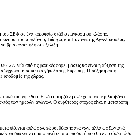
η του ΣΕΦ σε ένα κορυφαίο στάδιο παγκοσμίου κλάσης,
μπρόεδροι του συλλόγου, Γιώργος και Παναγιώτης Αγγελόπουλος,
να βρίσκονται ήδη σε εξέλιξη.
026–27. Μία από τις βασικές παρεμβάσεις θα είναι η αύξηση της
ιο σύγχρονα μπασκετικά γήπεδα της Ευρώπης. Η αύξηση αυτή
ές υποδομές της χώρας.
ετρικά του γηπέδου. Η νέα αυτή ζώνη ενδέχεται να περιλαμβάνει
εκτός των ημερών αγώνων. Ο ευρύτερος στόχος είναι η μετατροπή
τιμετωπίζονται απλώς ως χώροι θέασης αγώνων, αλλά ως ζωντανά
κός επιδιώκει να δημιουργήσει μια υποδομή που θα ενισχύσει τόσο