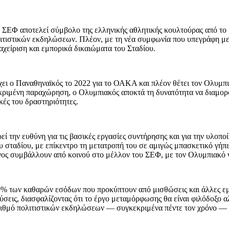
ΣΕΦ αποτελεί σύμβολο της ελληνικής αθλητικής κουλτούρας από το 19
τιστικών εκδηλώσεων. Πλέον, με τη νέα συμφωνία που υπεγράφη με
αχείριση και εμπορικά δικαιώματα του Σταδίου.
χει ο Παναθηναϊκός το 2022 για το ΟΑΚΑ και πλέον θέτει τον Ολυμπι
γκεκριμένη παραχώρηση, ο Ολυμπιακός αποκτά τη δυνατότητα να δια
κές του δραστηριότητες.
εί την ευθύνη για τις βασικές εργασίες συντήρησης και για την υλο
 σταδίου, με επίκεντρο τη μετατροπή του σε αμιγώς μπασκετικό γήπε
ογος συμβάλλουν από κοινού στο μέλλον του ΣΕΦ, με τον Ολυμπιακό 
0% των καθαρών εσόδων που προκύπτουν από μισθώσεις και άλλες εμπ
ύσεις, διασφαλίζοντας ότι το έργο μεταμόρφωσης θα είναι φιλόδοξο 
 αριθμό πολιτιστικών εκδηλώσεων — συγκεκριμένα πέντε τον χρόνο — 