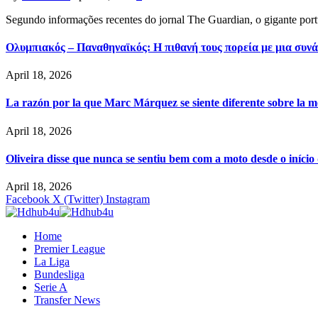
Segundo informações recentes do jornal The Guardian, o gigante por
Ολυμπιακός – Παναθηναϊκός: Η πιθανή τους πορεία με μια συνά
April 18, 2026
La razón por la que Marc Márquez se siente diferente sobre la m
April 18, 2026
Oliveira disse que nunca se sentiu bem com a moto desde o iníci
April 18, 2026
Facebook
X (Twitter)
Instagram
Home
Premier League
La Liga
Bundesliga
Serie A
Transfer News