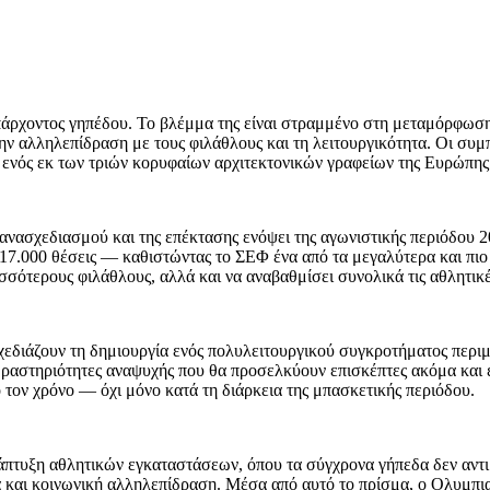
πάρχοντος γηπέδου. Το βλέμμα της είναι στραμμένο στη μεταμόρφωσ
ην αλληλεπίδραση με τους φιλάθλους και τη λειτουργικότητα. Οι συ
ής ενός εκ των τριών κορυφαίων αρχιτεκτονικών γραφείων της Ευρώπης 
ανασχεδιασμού και της επέκτασης ενόψει της αγωνιστικής περιόδου 2
υ 17.000 θέσεις — καθιστώντας το ΣΕΦ ένα από τα μεγαλύτερα και π
σσότερους φιλάθλους, αλλά και να αναβαθμίσει συνολικά τις αθλητικ
χεδιάζουν τη δημιουργία ενός πολυλειτουργικού συγκροτήματος περιμ
δραστηριότητες αναψυχής που θα προσελκύουν επισκέπτες ακόμα και 
 τον χρόνο — όχι μόνο κατά τη διάρκεια της μπασκετικής περιόδου.
ανάπτυξη αθλητικών εγκαταστάσεων, όπου τα σύγχρονα γήπεδα δεν αν
 και κοινωνική αλληλεπίδραση. Μέσα από αυτό το πρίσμα, ο Ολυμπια