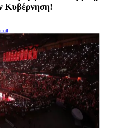
ν Κυβέρνηση!
mail