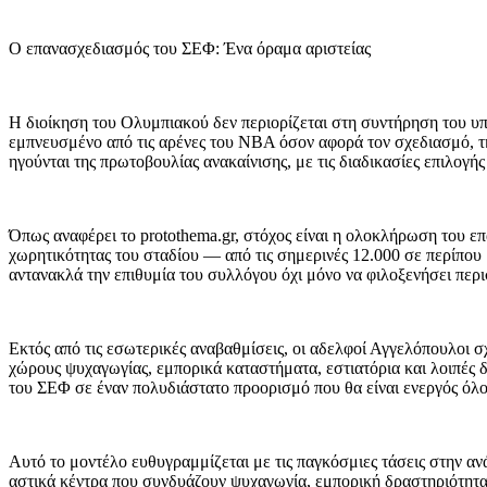
Ο επανασχεδιασμός του ΣΕΦ: Ένα όραμα αριστείας
Η διοίκηση του Ολυμπιακού δεν περιορίζεται στη συντήρηση του υ
εμπνευσμένο από τις αρένες του ΝΒΑ όσον αφορά τον σχεδιασμό, τ
ηγούνται της πρωτοβουλίας ανακαίνισης, με τις διαδικασίες επιλογ
Όπως αναφέρει το protothema.gr, στόχος είναι η ολοκλήρωση του επ
χωρητικότητας του σταδίου — από τις σημερινές 12.000 σε περίπο
αντανακλά την επιθυμία του συλλόγου όχι μόνο να φιλοξενήσει περι
Εκτός από τις εσωτερικές αναβαθμίσεις, οι αδελφοί Αγγελόπουλοι σ
χώρους ψυχαγωγίας, εμπορικά καταστήματα, εστιατόρια και λοιπές 
του ΣΕΦ σε έναν πολυδιάστατο προορισμό που θα είναι ενεργός όλο
Αυτό το μοντέλο ευθυγραμμίζεται με τις παγκόσμιες τάσεις στην 
αστικά κέντρα που συνδυάζουν ψυχαγωγία, εμπορική δραστηριότητα