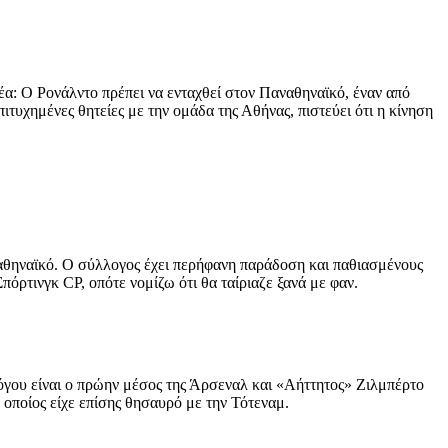
α: Ο Ρονάλντο πρέπει να ενταχθεί στον Παναθηναϊκό, έναν από
τυχημένες θητείες με την ομάδα της Αθήνας, πιστεύει ότι η κίνηση
αθηναϊκό. Ο σύλλογος έχει περήφανη παράδοση και παθιασμένους
όρτινγκ CP, οπότε νομίζω ότι θα ταίριαζε ξανά με φαν.
ου είναι ο πρώην μέσος της Άρσεναλ και «Αήττητος» Ζιλμπέρτο ​​
 οποίος είχε επίσης θησαυρό με την Τότεναμ.