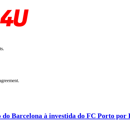
ts.
agreement.
o do Barcelona à investida do FC Porto por