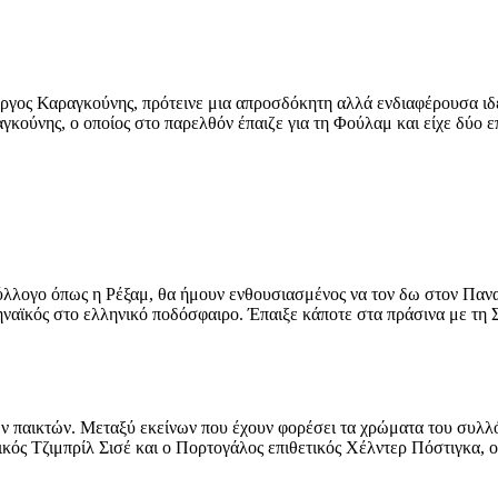
ργος Καραγκούνης, πρότεινε μια απροσδόκητη αλλά ενδιαφέρουσα ιδέ
ούνης, ο οποίος στο παρελθόν έπαιζε για τη Φούλαμ και είχε δύο επι
ύλλογο όπως η Ρέξαμ, θα ήμουν ενθουσιασμένος να τον δω στον Παν
αϊκός στο ελληνικό ποδόσφαιρο. Έπαιξε κάποτε στα πράσινα με τη Σπ
 παικτών. Μεταξύ εκείνων που έχουν φορέσει τα χρώματα του συλλόγ
ικός Τζιμπρίλ Σισέ και ο Πορτογάλος επιθετικός Χέλντερ Πόστιγκα, ο