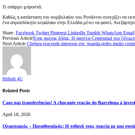
Τι υπάρχει μπροστά:
Καθώς η κατάσταση του συμβολαίου του Ρονάλντο συνεχίζει να εκτ
ένα απροσδόκητο κεφάλαιο στην Ελλάδα μένει να φανεί. Ανεξάρτητα
Share.
Facebook
Twitter
Pinterest
LinkedIn
Tumblr
WhatsApp
Email
Previous Article
Ένας αιώνας δόξας. Η φανέλα Centennial του Ολυμπ
Next Article
Chelsea reacende interesse em ‘guarda-redes muito compl
Hdhub 4U
Related
Posts
Caos nas transferências! A chocante reação do Barcelona à inve
April 18, 2026
Ολυμπιακός – Παναθηναϊκός: Η πιθανή τους πορεία με μια συνά