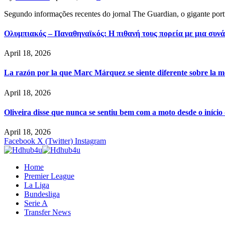
Segundo informações recentes do jornal The Guardian, o gigante por
Ολυμπιακός – Παναθηναϊκός: Η πιθανή τους πορεία με μια συνά
April 18, 2026
La razón por la que Marc Márquez se siente diferente sobre la m
April 18, 2026
Oliveira disse que nunca se sentiu bem com a moto desde o iníci
April 18, 2026
Facebook
X (Twitter)
Instagram
Home
Premier League
La Liga
Bundesliga
Serie A
Transfer News