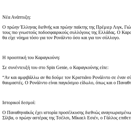
Νέα Ανάπτυξη:
Ο πρώην Έλληνας διεθνής και πρώην παίκτης της Πρέμιερ Λιγκ, Γιώ
τους πιο γνωστούς ποδοσφαιρικούς συλλόγους της Ελλάδας. Ο Καραγκ
θα είχε νόημα τόσο για τον Ρονάλντο όσο και για τον σύλλογο.
Η προοπτική του Καραγκούνη:
Σε συνέντευξή του στο Spin Genie, ο Καραγκούνης είπε:
“Αν και αμφιβάλλω αν θα δούμε τον Κριστιάνο Ρονάλντο σε έναν σ
θαυμαστές. Ο Ρονάλντο είναι παγκόσμιο είδωλο, όπως και ο Παναθην
Ιστορικοί δεσμοί:
Ο Παναθηναϊκός έχει ιστορία προσέλκυσης διεθνώς αναγνωρισμένων
Σίλβα, ο πρώην αστέρας της Τσέλσι, Μίκαελ Εσιέν, ο Γάλλος επιθετ