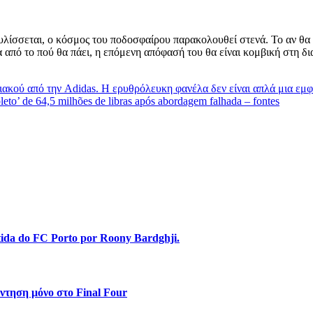
υλίσσεται, ο κόσμος του ποδοσφαίρου παρακολουθεί στενά. Το αν θα
 από το πού θα πάει, η επόμενη απόφασή του θα είναι κομβική στη δ
ιακού από την Adidas. Η ερυθρόλευκη φανέλα δεν είναι απλά μια εμ
eto’ de 64,5 milhões de libras após abordagem falhada – fontes
stida do FC Porto por Roony Bardghji.
ντηση μόνο στο Final Four