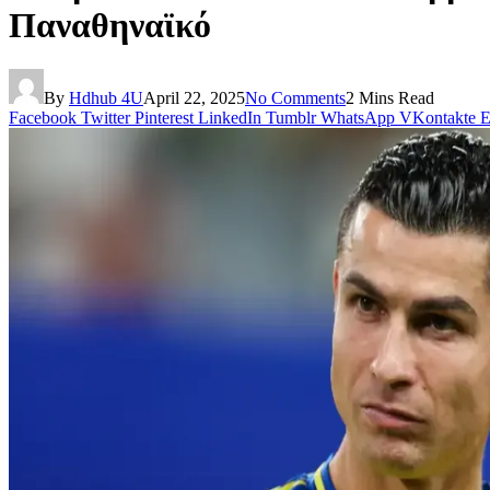
Παναθηναϊκό
By
Hdhub 4U
April 22, 2025
No Comments
2 Mins Read
Facebook
Twitter
Pinterest
LinkedIn
Tumblr
WhatsApp
VKontakte
E