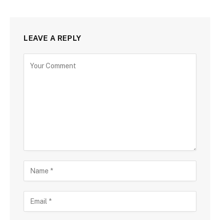
LEAVE A REPLY