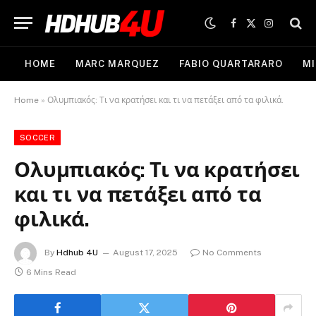
Facebook
X
Instagram
(Twitter)
HOME
MARC MARQUEZ
FABIO QUARTARARO
MI
Home
»
Ολυμπιακός: Τι να κρατήσει και τι να πετάξει από τα φιλικά.
SOCCER
Ολυμπιακός: Τι να κρατήσει
και τι να πετάξει από τα
φιλικά.
By
Hdhub 4U
August 17, 2025
No Comments
6 Mins Read