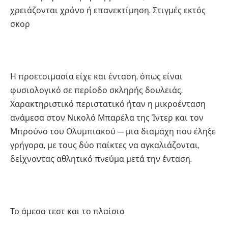
χρειάζονται χρόνο ή επανεκτίμηση. Στιγμές εκτός
σκορ
Η προετοιμασία είχε και ένταση, όπως είναι
φυσιολογικό σε περίοδο σκληρής δουλειάς.
Χαρακτηριστικό περιστατικό ήταν η μικροένταση
ανάμεσα στον Νικολό Μπαρέλα της Ίντερ και τον
Μπρούνο του Ολυμπιακού — μια διαμάχη που έληξε
γρήγορα, με τους δύο παίκτες να αγκαλιάζονται,
δείχνοντας αθλητικό πνεύμα μετά την ένταση.
Το άμεσο τεστ και το πλαίσιο