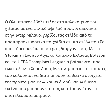
Ο Ολυμπιακός έβαλε τέλος στο καλοκαιρινό του
χτίσιμο με ένα φιλικό υψηλού προφίλ απέναντι
στην Ίντερ Μιλάνο, γυρίζοντας σελίδα από τα
προπαρασκευαστικά παιχνίδια σε μια σεζόν που θα
απαιτήσει συνέπεια σε τρεις διοργανώσεις. Με το
Stoiximan Σούπερ Λιγκ, το Κύπελλο Ελλάδας Betsson
και το UEFA Champions League να βρίσκονται προ
των πυλών, ο Χοσέ Λουίς Μεντιλίμπαρ και οι παίκτες
του καλούνται να διατηρήσουν τα θετικά στοιχεία
της προετοιμασίας — και να διορθώσουν άμεσα
εκείνα που μπορούν να τους κοστίσουν όταν τα
αποτελέσματα μετρούν.