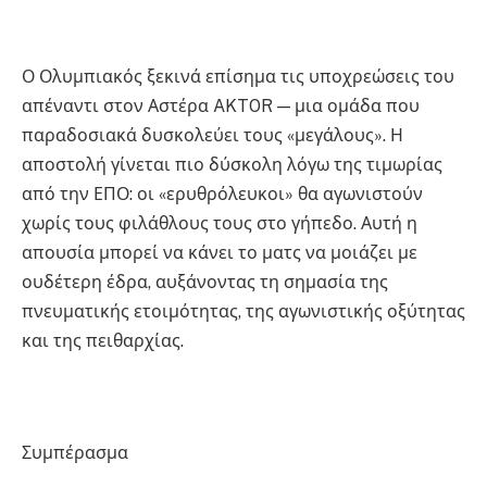
Ο Ολυμπιακός ξεκινά επίσημα τις υποχρεώσεις του
απέναντι στον Αστέρα AKTOR — μια ομάδα που
παραδοσιακά δυσκολεύει τους «μεγάλους». Η
αποστολή γίνεται πιο δύσκολη λόγω της τιμωρίας
από την ΕΠΟ: οι «ερυθρόλευκοι» θα αγωνιστούν
χωρίς τους φιλάθλους τους στο γήπεδο. Αυτή η
απουσία μπορεί να κάνει το ματς να μοιάζει με
ουδέτερη έδρα, αυξάνοντας τη σημασία της
πνευματικής ετοιμότητας, της αγωνιστικής οξύτητας
και της πειθαρχίας.
Συμπέρασμα