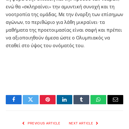
ενώ θα «σκληραίνει» την αμυντική συνοχή και τη
νοοτροπία της ομάδας. Με την έναρξη των επίσημων
αγώνων, το περιθώριο για λάθη μικραίνει· τα
μαθήματα της προετοιμασίας είναι σαφή και πρέπει
να αξιοποιηθούν άμεσα ώστε ο Ολυμπιακός να
σταθεί στο ύψος του ονόματός του.
Facebook
Twitter
Pinterest
LinkedIn
Tumblr
WhatsApp
Email
PREVIOUS ARTICLE
NEXT ARTICLE