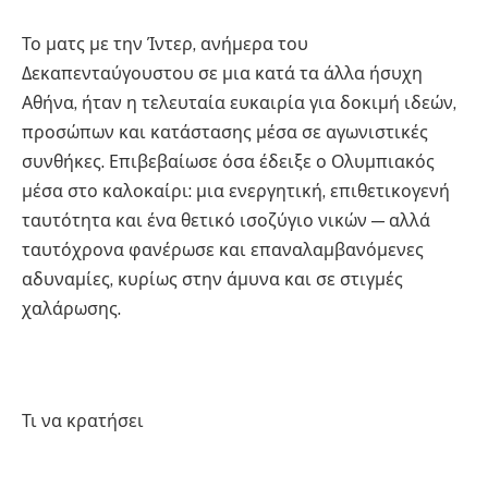
Το ματς με την Ίντερ, ανήμερα του
Δεκαπενταύγουστου σε μια κατά τα άλλα ήσυχη
Αθήνα, ήταν η τελευταία ευκαιρία για δοκιμή ιδεών,
προσώπων και κατάστασης μέσα σε αγωνιστικές
συνθήκες. Επιβεβαίωσε όσα έδειξε ο Ολυμπιακός
μέσα στο καλοκαίρι: μια ενεργητική, επιθετικογενή
ταυτότητα και ένα θετικό ισοζύγιο νικών — αλλά
ταυτόχρονα φανέρωσε και επαναλαμβανόμενες
αδυναμίες, κυρίως στην άμυνα και σε στιγμές
χαλάρωσης.
Τι να κρατήσει