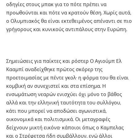
οδηγίες στους μπακ για το πότε πρέπει να
προωθούνται και πότε να κρατούν θέση. Χωρίς αυτά,
ο Ολυμπιακός θα είναι εκτεθειμένος απέναντι σε πιο
γρήγορους και κυνικούς αντιπάλους στην Ευρώπη.
Σημειώσεις για παίκτες και ρόστερ Ο Αγιούμπ Ελ
Κααμπί αναδείχθηκε πρώτος σκόρερ της
προετοιμασίας με πέντε γκολ· η φόρμα του θα είναι
κομβική αν συνεχιστεί και στα επίσημα. Η
ενσωμάτωση νεαρών ενισχύει όχι μόνο το βάθος
αλλά και την ελληνική ταυτότητα του συλλόγου,
κάτι που μπορεί να αποδώσει αγωνιστικά,
οικονομικά και πολιτισμικά. Οι μεταγραφές
δείχνουν μικτή εικόνα· κάποιοι όπως ο Καμπελας
και ο Στρέφετσα ήδη συμβάλλουν, ενώ άλλοι