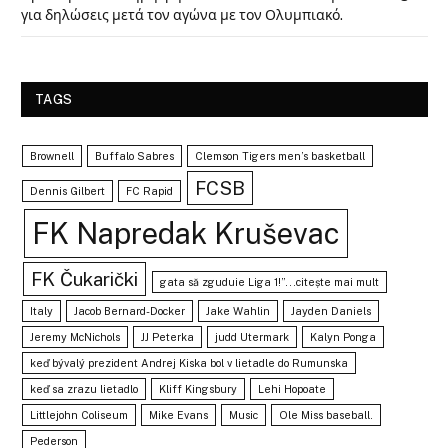
για δηλώσεις μετά τον αγώνα με τον Ολυμπιακό.
TAGS
Brownell
Buffalo Sabres
Clemson Tigers men’s basketball
FCSB
Dennis Gilbert
FC Rapid
FK Napredak Kruševac
FK Čukarički
gata să zguduie Liga 1!”...citește mai mult
Italy
Jacob Bernard-Docker
Jake Wahlin
Jayden Daniels
Jeremy McNichols
JJ Peterka
judd Utermark
Kalyn Ponga
keď bývalý prezident Andrej Kiska bol v lietadle do Rumunska
keď sa zrazu lietadlo
Kliff Kingsbury
Lehi Hopoate
Littlejohn Coliseum
Mike Evans
Music
Ole Miss baseball.
Pederson