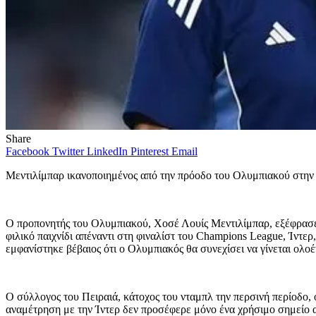
Share
Facebook
Twitter
LinkedIn
Pinterest
Email
Μεντιλίμπαρ ικανοποιημένος από την πρόοδο του Ολυμπιακού στην
Ο προπονητής του Ολυμπιακού, Χοσέ Λουίς Μεντιλίμπαρ, εξέφρασε τ
φιλικό παιχνίδι απέναντι στη φιναλίστ του Champions League, Ίντε
εμφανίστηκε βέβαιος ότι ο Ολυμπιακός θα συνεχίσει να γίνεται ολοέ
Ο σύλλογος του Πειραιά, κάτοχος του νταμπλ την περσινή περίοδο,
αναμέτρηση με την Ίντερ δεν προσέφερε μόνο ένα χρήσιμο σημείο αν