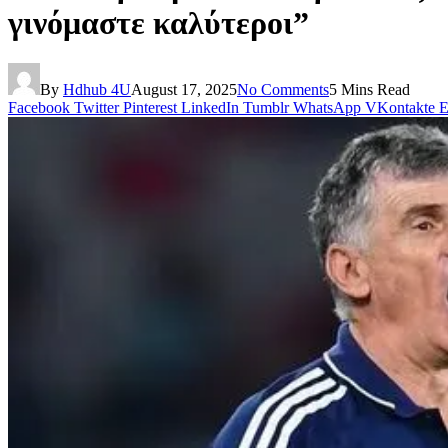
γινόμαστε καλύτεροι”
By
Hdhub 4U
August 17, 2025
No Comments
5 Mins Read
Facebook
Twitter
Pinterest
LinkedIn
Tumblr
WhatsApp
VKontakte
E