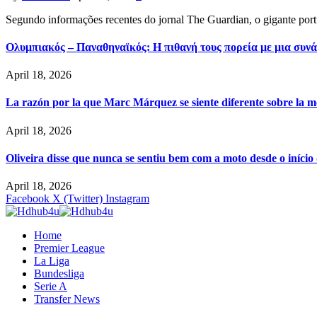
Segundo informações recentes do jornal The Guardian, o gigante por
Ολυμπιακός – Παναθηναϊκός: Η πιθανή τους πορεία με μια συνά
April 18, 2026
La razón por la que Marc Márquez se siente diferente sobre la m
April 18, 2026
Oliveira disse que nunca se sentiu bem com a moto desde o iníci
April 18, 2026
Facebook
X (Twitter)
Instagram
Home
Premier League
La Liga
Bundesliga
Serie A
Transfer News