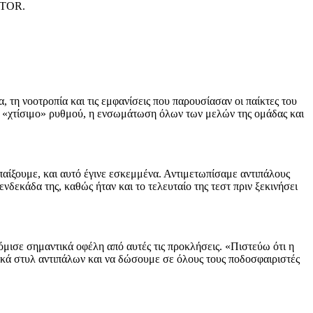
AKTOR.
, τη νοοτροπία και τις εμφανίσεις που παρουσίασαν οι παίκτες του
 το «χτίσιμο» ρυθμού, η ενσωμάτωση όλων των μελών της ομάδας και
παίξουμε, και αυτό έγινε εσκεμμένα. Αντιμετωπίσαμε αντιπάλους
νδεκάδα της, καθώς ήταν και το τελευταίο της τεστ πριν ξεκινήσει
μισε σημαντικά οφέλη από αυτές τις προκλήσεις. «Πιστεύω ότι η
ικά στυλ αντιπάλων και να δώσουμε σε όλους τους ποδοσφαιριστές