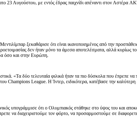
βατο 23 Αυγούστου, με εντός έδρας παιχνίδι απέναντι στον Αστέρα 
Μεντιλίμπαρ ξεκαθάρισε ότι είναι ικανοποιημένος από την προσπάθεια
ης προετοιμασίας δεν ήταν μόνο τα άμεσα αποτελέσματα, αλλά κυρίως
δα όσο και στην Ευρώπη.
στικά. «Τα δύο τελευταία φιλικά ήταν τα πιο δύσκολα που έπρεπε να 
του Champions League. Η Ίντερ, ειδικότερα, κατέβασε την καλύτερη ε
νικός υπογράμμισε ότι ο Ολυμπιακός στάθηκε στο ύψος του και αποκό
πρεπε να διαχειριστούμε τον φόρτο, να προσαρμοστούμε σε διαφορετ