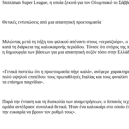
Stoiximan Super League, η οποία ξεκινά για τον Ολυμπιακό το Σάβ
Θετικές εντυπώσεις από μια απαιτητική προετοιμασία
Μιλώντας μετά τη λήξη του φιλικού απέναντι στους «νερατζούρι», ο 
κατά τη διάρκεια της καλοκαιρινής περιόδου. Τόνισε ότι στόχος τ
η δημιουργία των βάσεων για μια απαιτητική σεζόν τόσο στην Ελλά
«Γενικά πιστεύω ότι η προετοιμασία πήγε καλά», ανέφερε χαρακτηρι
πολύ υψηλού επιπέδου: τους πρωταθλητές Ιταλίας και τους φιναλίστ 
τα επίσημα παιχνίδια».
Παρά την ένταση και τη δυσκολία των αναμετρήσεων, ο Ισπανός τεχ
ομάδα αντέδρασε συνολικά θετικά. Ήταν ένα καλοκαίρι στο οποίο έ
την ευκαιρία να βρουν τον ρυθμό τους».