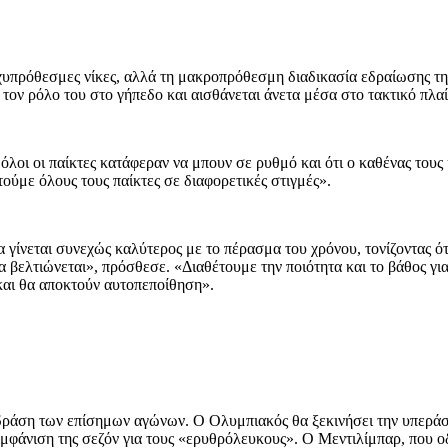
χυπρόθεσμες νίκες, αλλά τη μακροπρόθεσμη διαδικασία εδραίωσης της 
τον ρόλο του στο γήπεδο και αισθάνεται άνετα μέσα στο τακτικό πλαί
 όλοι οι παίκτες κατάφεραν να μπουν σε ρυθμό και ότι ο καθένας τους
στούμε όλους τους παίκτες σε διαφορετικές στιγμές».
 γίνεται συνεχώς καλύτερος με το πέρασμα του χρόνου, τονίζοντας ότ
α βελτιώνεται», πρόσθεσε. «Διαθέτουμε την ποιότητα και το βάθος γι
 και θα αποκτούν αυτοπεποίθηση».
δράση των επίσημων αγώνων. Ο Ολυμπιακός θα ξεκινήσει την υπεράσ
 εμφάνιση της σεζόν για τους «ερυθρόλευκους». Ο Μεντιλίμπαρ, που