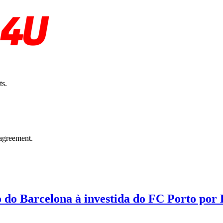
ts.
agreement.
o do Barcelona à investida do FC Porto por