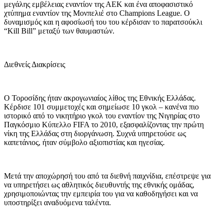
μεγάλης εμβέλειας εναντίον της ΑΕΚ και ένα αποφασιστικό
χτύπημα εναντίον της Μονπελιέ στο Champions League. Ο
δυναμισμός και η αφοσίωσή του του κέρδισαν το παρατσούκλι
“Kill Bill” μεταξύ των θαυμαστών.
Διεθνείς Διακρίσεις
Ο Τοροσίδης ήταν ακρογωνιαίος λίθος της Εθνικής Ελλάδας.
Κέρδισε 101 συμμετοχές και σημείωσε 10 γκολ – κανένα πιο
ιστορικό από το νικητήριο γκολ του εναντίον της Νιγηρίας στο
Παγκόσμιο Κύπελλο FIFA το 2010, εξασφαλίζοντας την πρώτη
νίκη της Ελλάδας στη διοργάνωση. Συχνά υπηρετούσε ως
καπετάνιος, ήταν σύμβολο αξιοπιστίας και ηγεσίας.
Μετά την αποχώρησή του από τα διεθνή παιχνίδια, επέστρεψε για
να υπηρετήσει ως αθλητικός διευθυντής της εθνικής ομάδας,
χρησιμοποιώντας την εμπειρία του για να καθοδηγήσει και να
υποστηρίξει αναδυόμενα ταλέντα.