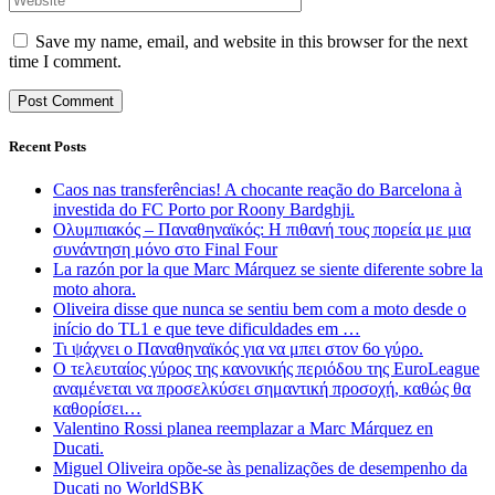
Save my name, email, and website in this browser for the next
time I comment.
Recent Posts
Caos nas transferências! A chocante reação do Barcelona à
investida do FC Porto por Roony Bardghji.
Ολυμπιακός – Παναθηναϊκός: Η πιθανή τους πορεία με μια
συνάντηση μόνο στο Final Four
La razón por la que Marc Márquez se siente diferente sobre la
moto ahora.
Oliveira disse que nunca se sentiu bem com a moto desde o
início do TL1 e que teve dificuldades em …
Τι ψάχνει ο Παναθηναϊκός για να μπει στον 6ο γύρο.
Ο τελευταίος γύρος της κανονικής περιόδου της EuroLeague
αναμένεται να προσελκύσει σημαντική προσοχή, καθώς θα
καθορίσει…
Valentino Rossi planea reemplazar a Marc Márquez en
Ducati.
Miguel Oliveira opõe-se às penalizações de desempenho da
Ducati no WorldSBK