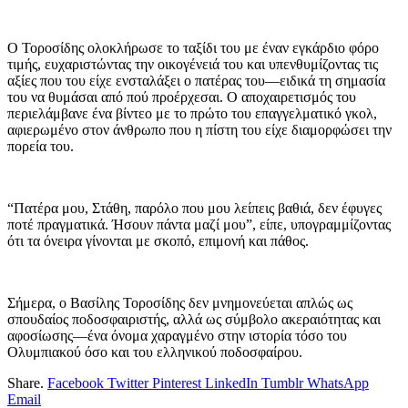
Ο Τοροσίδης ολοκλήρωσε το ταξίδι του με έναν εγκάρδιο φόρο
τιμής, ευχαριστώντας την οικογένειά του και υπενθυμίζοντας τις
αξίες που του είχε ενσταλάξει ο πατέρας του—ειδικά τη σημασία
του να θυμάσαι από πού προέρχεσαι. Ο αποχαιρετισμός του
περιελάμβανε ένα βίντεο με το πρώτο του επαγγελματικό γκολ,
αφιερωμένο στον άνθρωπο που η πίστη του είχε διαμορφώσει την
πορεία του.
“Πατέρα μου, Στάθη, παρόλο που μου λείπεις βαθιά, δεν έφυγες
ποτέ πραγματικά. Ήσουν πάντα μαζί μου”, είπε, υπογραμμίζοντας
ότι τα όνειρα γίνονται με σκοπό, επιμονή και πάθος.
Σήμερα, ο Βασίλης Τοροσίδης δεν μνημονεύεται απλώς ως
σπουδαίος ποδοσφαιριστής, αλλά ως σύμβολο ακεραιότητας και
αφοσίωσης—ένα όνομα χαραγμένο στην ιστορία τόσο του
Ολυμπιακού όσο και του ελληνικού ποδοσφαίρου.
Share.
Facebook
Twitter
Pinterest
LinkedIn
Tumblr
WhatsApp
Email