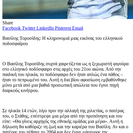
Share
Facebook
Twitter
LinkedIn
Pinterest
Email
Βασίλης Τοροσίδης: Η κληρονομιά μιας εικόνας του ελληνικού
ποδοσφαίρου
Ο Βασίλης Τοροσίδης συχνά χαιρετίζεται ως η ξεχωριστή φιγούρα
στο ελληνικό ποδόσφαιρο στις αρχές του 21ου αιώνα. Από την
παιδική του ηλικία, το ποδόσφαιρο δεν ήταν απλώς ένα πάθος –
ήταν το πεπρωμένο του. Αυτή η δια βίου αφοσίωση εμβαθύνθηκε
μόνο μετά από μια βαθιά προσωπική απώλεια που έγινε πηγή
διαρκούς κινήτρου.
Σε ηλικία 14 ετών, λίγο πριν την αλλαγή της χιλιετίας, ο πατέρας
του, ο Στάθης, επέστρεψε μια μέρα από την προπόνηση και του
είπε: «Θα γίνεις αρχηγός της εθνικής ομάδας μια μέρα». Αυτή η
δήλωση θα καθόριζε τη ζωή και την καριέρα του Βασίλη. Αν και ο
πατέρας του πέθανε το 2004 και δεν έγινε μάρτυρας της