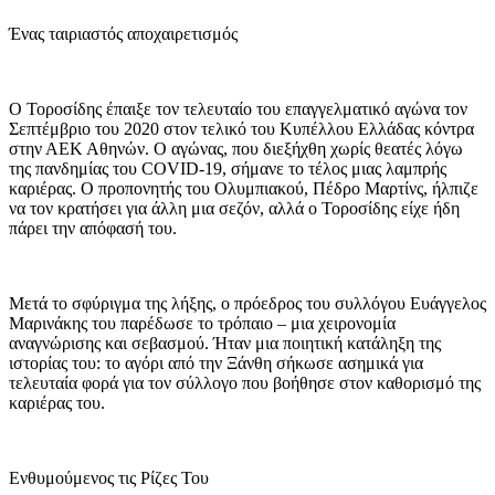
Ένας ταιριαστός αποχαιρετισμός
Ο Τοροσίδης έπαιξε τον τελευταίο του επαγγελματικό αγώνα τον
Σεπτέμβριο του 2020 στον τελικό του Κυπέλλου Ελλάδας κόντρα
στην ΑΕΚ Αθηνών. Ο αγώνας, που διεξήχθη χωρίς θεατές λόγω
της πανδημίας του COVID-19, σήμανε το τέλος μιας λαμπρής
καριέρας. Ο προπονητής του Ολυμπιακού, Πέδρο Μαρτίνς, ήλπιζε
να τον κρατήσει για άλλη μια σεζόν, αλλά ο Τοροσίδης είχε ήδη
πάρει την απόφασή του.
Μετά το σφύριγμα της λήξης, ο πρόεδρος του συλλόγου Ευάγγελος
Μαρινάκης του παρέδωσε το τρόπαιο – μια χειρονομία
αναγνώρισης και σεβασμού. Ήταν μια ποιητική κατάληξη της
ιστορίας του: το αγόρι από την Ξάνθη σήκωσε ασημικά για
τελευταία φορά για τον σύλλογο που βοήθησε στον καθορισμό της
καριέρας του.
Ενθυμούμενος τις Ρίζες Του