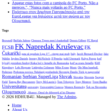
Apague estas fotos com a camisola do FC Porto. Não a
mereces.”, “Nunca mais voltarás ao FC Porto.”
Πρόστιμο στον Δημήτρη Γιαννακόπουλο από την
EuroLeague για δηλώσεις μετά τον αγώνα με τον
Ολυμπιακό.
Tags
Brownell
Buffalo Sabres
Clemson Tigers men’s basketball
Dennis Gilbert
FC Rapid
FK Napredak Kruševac
FCSB
FK
Čukarički
gata să zguduie Liga 1!”...citește mai mult
Italy
Jacob Bernard-Docker
Jake
Wahlin
Jayden Daniels
Jeremy McNichols
JJ Peterka
judd Utermark
Kalyn Ponga
keď
bývalý prezident Andrej Kiska bol v lietadle do Rumunska
keď sa zrazu lietadlo
Kliff
Kingsbury
Lehi Hopoate
Littlejohn Coliseum
Mike Evans
Music
Ole Miss baseball.
Pederson
Prelomna novica: Nekdanji predsednik Slovenije Danilo Türk je napovedal
Romanian
Serbian SuperLiga
Slovak
Slovakia
Slovenia
Swayze
Field
Tampa Bay Buccaneers
Terry McLaurin’s
Tom Trbojevic
Tony Mestrov
Trent Baalke
Universitatea
university
Universității Craiova
Western Kentucky
Šok na Slovensku
Ολυμπιακού
„Ahanor: Omul de diferență al lui Dinamo
© 2026 HDHUB4U. Managed by
The Admins
.
Home
About Us