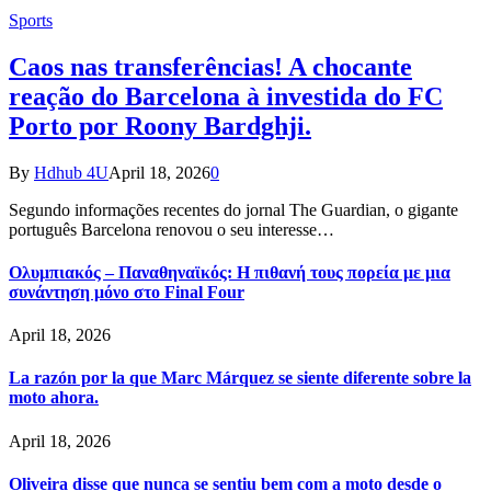
Sports
Caos nas transferências! A chocante
reação do Barcelona à investida do FC
Porto por Roony Bardghji.
By
Hdhub 4U
April 18, 2026
0
Segundo informações recentes do jornal The Guardian, o gigante
português Barcelona renovou o seu interesse…
Ολυμπιακός – Παναθηναϊκός: Η πιθανή τους πορεία με μια
συνάντηση μόνο στο Final Four
April 18, 2026
La razón por la que Marc Márquez se siente diferente sobre la
moto ahora.
April 18, 2026
Oliveira disse que nunca se sentiu bem com a moto desde o