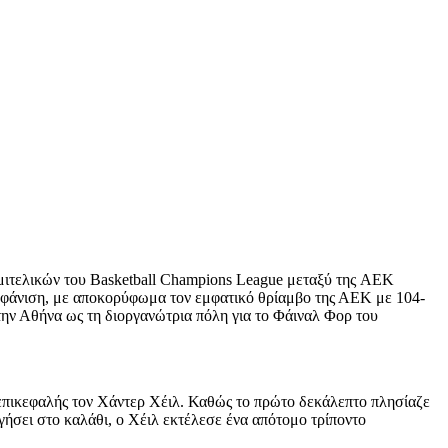
μιτελικών του Basketball Champions League μεταξύ της AEK
 εμφάνιση, με αποκορύφωμα τον εμφατικό θρίαμβο της ΑΕΚ με 104-
την Αθήνα ως τη διοργανώτρια πόλη για το Φάιναλ Φορ του
επικεφαλής τον Χάντερ Χέιλ. Καθώς το πρώτο δεκάλεπτο πλησίαζε
γήσει στο καλάθι, ο Χέιλ εκτέλεσε ένα απότομο τρίποντο