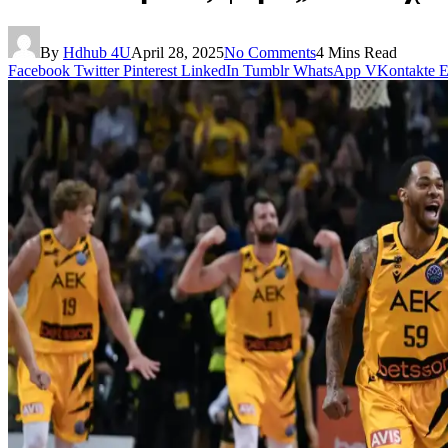
By
Hdhub 4U
April 28, 2025
No Comments
4 Mins Read
Facebook
Twitter
Pinterest
LinkedIn
Tumblr
WhatsApp
VKontakte
E