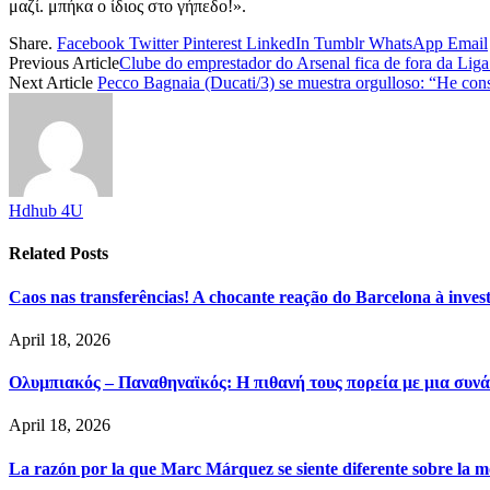
μαζί. μπήκα ο ίδιος στο γήπεδο!».
Share.
Facebook
Twitter
Pinterest
LinkedIn
Tumblr
WhatsApp
Email
Previous Article
Clube do emprestador do Arsenal fica de fora da Li
Next Article
Pecco Bagnaia (Ducati/3) se muestra orgulloso: “He co
Hdhub 4U
Related
Posts
Caos nas transferências! A chocante reação do Barcelona à inve
April 18, 2026
Ολυμπιακός – Παναθηναϊκός: Η πιθανή τους πορεία με μια συνά
April 18, 2026
La razón por la que Marc Márquez se siente diferente sobre la m