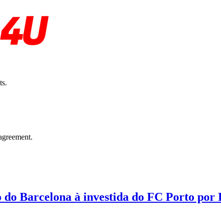
ts.
agreement.
o do Barcelona à investida do FC Porto por