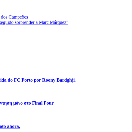
ga dos Campeões
nseguido sorprender a Marc Márquez”
stida do FC Porto por Roony Bardghji.
ντηση μόνο στο Final Four
oto ahora.