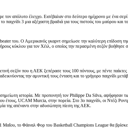
ε τον απόλυτο έλεγχο. Εισέβαλαν στο δεύτερο ημίχρονο με ένα σερί 
ο παιχνίδι 3 μια αξέχαστη βραδιά για τους πιστούς του μαύρου και τ
-beater του. Ο Αμερικανός γκαρντ σημείωσε την καλύτερη επίδοση της
πλήρους κύκλου για τον Χέιλ, ο οποίος την περασμένη σεζόν βοήθησ
τινή σεζόν που η ΑΕΚ ξεπέρασε τους 100 πόντους, με πέντε παίκτες
αδεικνύοντας την αμυντική τους ένταση και το γρήγορο παιχνίδι μετά
σημείωτη ιστορία. Με προπονητή τον Philippe Da Silva, αψήφησαν τι
υ έτους, UCAM Murcia, στην πορεία. Στο 3ο παιχνίδι, οι Ντέζι Ροντ
ιμία της απέναντι στην αδυσώπητη πίεση της ΑΕΚ.
 11 Μαΐου, το Φάιναλ Φορ του Basketball Champions League θα βρίσκ