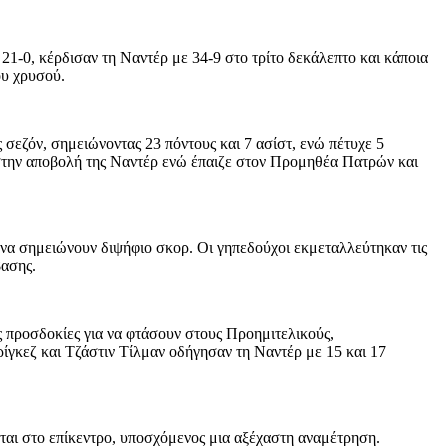
21-0, κέρδισαν τη Ναντέρ με 34-9 στο τρίτο δεκάλεπτο και κάποια
ου χρυσού.
 σεζόν, σημειώνοντας 23 πόντους και 7 ασίστ, ενώ πέτυχε 5
ε στην αποβολή της Ναντέρ ενώ έπαιζε στον Προμηθέα Πατρών και
 να σημειώνουν διψήφιο σκορ. Οι γηπεδούχοι εκμεταλλεύτηκαν τις
βασης.
ς προσδοκίες για να φτάσουν στους Προημιτελικούς,
ρίγκεζ και Τζάστιν Τίλμαν οδήγησαν τη Ναντέρ με 15 και 17
εται στο επίκεντρο, υποσχόμενος μια αξέχαστη αναμέτρηση.