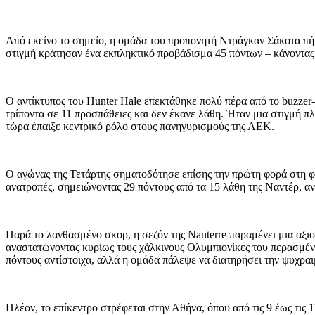
Από εκείνο το σημείο, η ομάδα του προπονητή Ντράγκαν Σάκοτα πήρ
στιγμή κράτησαν ένα εκπληκτικό προβάδισμα 45 πόντων – κάνοντας τ
Ο αντίκτυπος του Hunter Hale επεκτάθηκε πολύ πέρα ​​από το buzzer
τρίποντα σε 11 προσπάθειες και δεν έκανε λάθη. Ήταν μια στιγμή 
τώρα έπαιξε κεντρικό ρόλο στους πανηγυρισμούς της ΑΕΚ.
Ο αγώνας της Τετάρτης σηματοδότησε επίσης την πρώτη φορά στη φε
ανατροπές, σημειώνοντας 29 πόντους από τα 15 λάθη της Ναντέρ, αν
Παρά το λανθασμένο σκορ, η σεζόν της Nanterre παραμένει μια αξιο
αναστατώνοντας κυρίως τους χάλκινους Ολυμπιονίκες του περασμένο
πόντους αντίστοιχα, αλλά η ομάδα πάλεψε να διατηρήσει την ψυχρα
Πλέον, το επίκεντρο στρέφεται στην Αθήνα, όπου από τις 9 έως τις