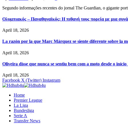
Segundo informações recentes do jornal The Guardian, o gigante por
Ολυμπιακός – Παναθηναϊκός: Η πιθανή τους πορεία με μια συνά
April 18, 2026
La razón por la que Marc Márquez se siente diferente sobre la m
April 18, 2026
Oliveira disse que nunca se sentiu bem com a moto desde o iníci
April 18, 2026
Facebook
X (Twitter)
Instagram
Home
Premier League
La Liga
Bundesliga
Serie A
Transfer News