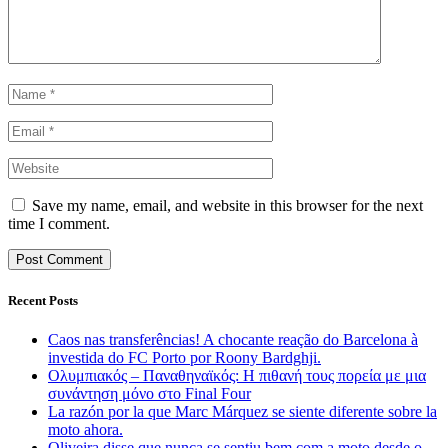
Save my name, email, and website in this browser for the next
time I comment.
Recent Posts
Caos nas transferências! A chocante reação do Barcelona à
investida do FC Porto por Roony Bardghji.
Ολυμπιακός – Παναθηναϊκός: Η πιθανή τους πορεία με μια
συνάντηση μόνο στο Final Four
La razón por la que Marc Márquez se siente diferente sobre la
moto ahora.
Oliveira disse que nunca se sentiu bem com a moto desde o