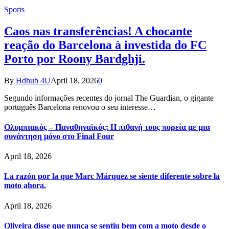
Sports
Caos nas transferências! A chocante
reação do Barcelona à investida do FC
Porto por Roony Bardghji.
By
Hdhub 4U
April 18, 2026
0
Segundo informações recentes do jornal The Guardian, o gigante
português Barcelona renovou o seu interesse…
Ολυμπιακός – Παναθηναϊκός: Η πιθανή τους πορεία με μια
συνάντηση μόνο στο Final Four
April 18, 2026
La razón por la que Marc Márquez se siente diferente sobre la
moto ahora.
April 18, 2026
Oliveira disse que nunca se sentiu bem com a moto desde o