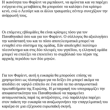
Η ικανότητα του Φαρίεντ να ριμπάουντ, να αμύνεται και να παρέχει
ενέργεια στις μεταβάσεις θα μπορούσε να καλύψει ένα κρίσιμο
κενό, ενώ ο Λεσόρτ και οι άλλοι τραυματίες σέντερ συνεχίζουν την
ανάρρωσή τους.
Οι επόμενες εβδομάδες θα είναι κρίσιμες τόσο για τον
Παναθηναϊκό όσο και για τον Φαρίεντ. Ο σύλλογος θα αξιολογήσει
την κατάστασή του και το πόσο αποτελεσματικά μπορεί να
ενταχθεί στο σύστημα της ομάδας. Εάν αποδειχθεί πολύτιμο
πλεονέκτημα και στις δύο πλευρές του γηπέδου, η ελληνική ομάδα
μπορεί να επιλέξει να επεκτείνει το συμβόλαιό του πέραν της
αρχικής περιόδου των δύο μηνών.
Για τον Φαρίεντ, αυτή η ευκαιρία θα μπορούσε επίσης να
χρησιμεύσει ως πλατφόρμα για να δείξει ότι μπορεί ακόμα να
αποδίδει σε υψηλό επίπεδο σε ένα από τα πιο ανταγωνιστικά
πρωταθλήματα της Ευρώπης. Η μεταγραφή του υπογραμμίζει την
αποφασιστικότητα του Παναθηναϊκού να παραμείνει
ανταγωνιστικός παρά τις αντιξοότητες, ενώ παράλληλα παρέχει
στον παίκτη την ευκαιρία να αναζωογονήσει την επαγγελματική του
καριέρα σε μια εξέχουσα ευρωπαϊκή σκηνή.