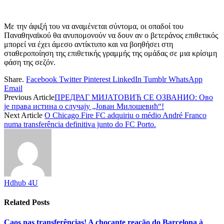
Με την άφιξή του να αναμένεται σύντομα, οι οπαδοί του
Παναθηναϊκού θα ανυπομονούν να δουν αν ο βετεράνος επιθετικός
μπορεί να έχει άμεσο αντίκτυπο και να βοηθήσει στη
σταθεροποίηση της επιθετικής γραμμής της ομάδας σε μια κρίσιμη
φάση της σεζόν.
Share.
Facebook
Twitter
Pinterest
LinkedIn
Tumblr
WhatsApp
Email
Previous Article
ПРЕДРАГ МИЈАТОВИЋ СЕ ОЗВАНИО: Ово
је права истина о случају „Јован Милошевић“!
Next Article
O Chicago Fire FC adquiriu o médio André Franco
numa transferência definitiva junto do FC Porto.
Hdhub 4U
Related
Posts
Caos nas transferências! A chocante reação do Barcelona à