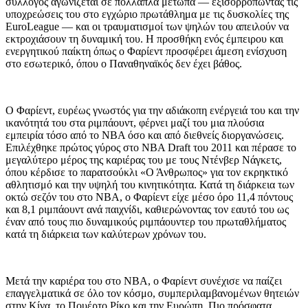
σύλλογος αγωνίζεται σε πολλαπλά μέτωπα — εξισορροπώντας τις
υποχρεώσεις του στο εγχώριο πρωτάθλημα με τις δυσκολίες της
EuroLeague — και οι τραυματισμοί των ψηλών του απειλούν να
εκτροχιάσουν τη δυναμική του. Η προσθήκη ενός έμπειρου και
ενεργητικού παίκτη όπως ο Φαρίεντ προσφέρει άμεση ενίσχυση
στο εσωτερικό, όπου ο Παναθηναϊκός δεν έχει βάθος.
Ο Φαρίεντ, ευρέως γνωστός για την αδιάκοπη ενέργειά του και την
ικανότητά του στα ριμπάουντ, φέρνει μαζί του μια πλούσια
εμπειρία τόσο από το NBA όσο και από διεθνείς διοργανώσεις.
Επιλέχθηκε πρώτος γύρος στο NBA Draft του 2011 και πέρασε το
μεγαλύτερο μέρος της καριέρας του με τους Ντένβερ Νάγκετς,
όπου κέρδισε το παρατσούκλι «Ο Άνθρωπος» για τον εκρηκτικό
αθλητισμό και την υψηλή του κινητικότητα. Κατά τη διάρκεια των
οκτώ σεζόν του στο NBA, ο Φαρίεντ είχε μέσο όρο 11,4 πόντους
και 8,1 ριμπάουντ ανά παιχνίδι, καθιερώνοντας τον εαυτό του ως
έναν από τους πιο δυναμικούς ριμπάουντερ του πρωταθλήματος
κατά τη διάρκεια των καλύτερων χρόνων του.
Μετά την καριέρα του στο NBA, ο Φαρίεντ συνέχισε να παίζει
επαγγελματικά σε όλο τον κόσμο, συμπεριλαμβανομένων θητειών
στην Κίνα, το Πουέρτο Ρίκο και την Ευρώπη. Πιο πρόσφατα,