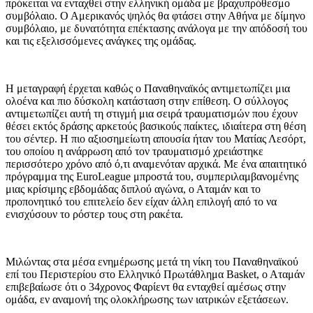
πρόκειται να ενταχθεί στην ελληνική ομάδα με βραχυπρόθεσμο
συμβόλαιο. Ο Αμερικανός ψηλός θα φτάσει στην Αθήνα με δίμηνο
συμβόλαιο, με δυνατότητα επέκτασης ανάλογα με την απόδοσή του
και τις εξελισσόμενες ανάγκες της ομάδας.
Η μεταγραφή έρχεται καθώς ο Παναθηναϊκός αντιμετωπίζει μια
ολοένα και πιο δύσκολη κατάσταση στην επίθεση. Ο σύλλογος
αντιμετωπίζει αυτή τη στιγμή μια σειρά τραυματισμών που έχουν
θέσει εκτός δράσης αρκετούς βασικούς παίκτες, ιδιαίτερα στη θέση
του σέντερ. Η πιο αξιοσημείωτη απουσία ήταν του Ματίας Λεσόρτ,
του οποίου η ανάρρωση από τον τραυματισμό χρειάστηκε
περισσότερο χρόνο από ό,τι αναμενόταν αρχικά. Με ένα απαιτητικό
πρόγραμμα της EuroLeague μπροστά του, συμπεριλαμβανομένης
μιας κρίσιμης εβδομάδας διπλού αγώνα, ο Αταμάν και το
προπονητικό του επιτελείο δεν είχαν άλλη επιλογή από το να
ενισχύσουν το ρόστερ τους στη ρακέτα.
Μιλώντας στα μέσα ενημέρωσης μετά τη νίκη του Παναθηναϊκού
επί του Περιστερίου στο Ελληνικό Πρωτάθλημα Basket, ο Αταμάν
επιβεβαίωσε ότι ο 34χρονος Φαρίεντ θα ενταχθεί αμέσως στην
ομάδα, εν αναμονή της ολοκλήρωσης των ιατρικών εξετάσεων.