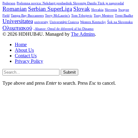
Pederson
Prelomna novica: Nekdanji predsednik Slovenije Danilo Türk je napovedal
Romanian
Serbian SuperLiga
Slovak
Slovakia
Slovenia
Swayze
Field
Tampa Bay Buccaneers
Terry McLaurin’s
Tom Trbojevic
Tony Mestrov
Trent Baalke
Universitatea
university
Universității Craiova
Western Kentucky
Šok na Slovensku
Ολυμπιακού
„Ahanor: Omul de diferență al lui Dinamo
© 2026 HDHUB4U. Managed by
The Admins
.
Home
About Us
Contact Us
Privacy Policy
Submit
Type above and press
Enter
to search. Press
Esc
to cancel.