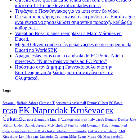
início do TL1 e que teve dificuldades em …
Τι ψάχνει ο Παναθηναϊκός για να μπει στον 6ο γύρο.
Ο τελευταίος γύρος της κανονικής περιόδου της EuroLeague
αναμένεται να προσελκύσει σημαντική προσοχή, καθώς θα
καθορίσει…
Valentino Rossi planea reemplazar a Marc Márquez en
Ducati.
Miguel Oliveira opõe-se às penalizações de desempenho da
Ducati no WorldSBK
Apague estas fotos com a camisola do FC Porto. Não a
mereces.”, “Nunca mais voltarás ao FC Porto.”
Πρόστιμο στον Δημήτρη Γιαννακόπουλο από την
EuroLeague για δηλώσεις μετά τον αγώνα με τον
Ολυμπιακό.
Tags
Brownell
Buffalo Sabres
Clemson Tigers men’s basketball
Dennis Gilbert
FC Rapid
FK Napredak Kruševac
FCSB
FK
Čukarički
gata să zguduie Liga 1!”...citește mai mult
Italy
Jacob Bernard-Docker
Jake
Wahlin
Jayden Daniels
Jeremy McNichols
JJ Peterka
judd Utermark
Kalyn Ponga
keď
bývalý prezident Andrej Kiska bol v lietadle do Rumunska
keď sa zrazu lietadlo
Kliff
Kingsbury
Lehi Hopoate
Littlejohn Coliseum
Mike Evans
Music
Ole Miss baseball.