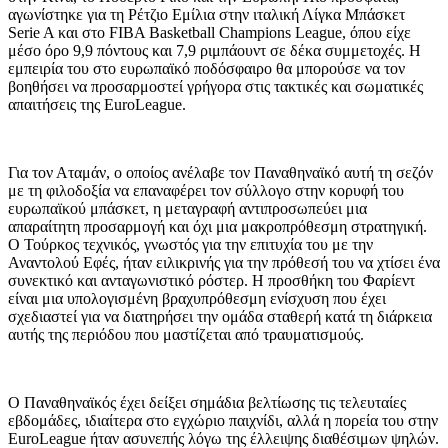
αγωνίστηκε για τη Ρέτζιο Εμίλια στην ιταλική Λίγκα Μπάσκετ
Serie A και στο FIBA ​​Basketball Champions League, όπου είχε
μέσο όρο 9,9 πόντους και 7,9 ριμπάουντ σε δέκα συμμετοχές. Η
εμπειρία του στο ευρωπαϊκό ποδόσφαιρο θα μπορούσε να τον
βοηθήσει να προσαρμοστεί γρήγορα στις τακτικές και σωματικές
απαιτήσεις της EuroLeague.
Για τον Αταμάν, ο οποίος ανέλαβε τον Παναθηναϊκό αυτή τη σεζόν
με τη φιλοδοξία να επαναφέρει τον σύλλογο στην κορυφή του
ευρωπαϊκού μπάσκετ, η μεταγραφή αντιπροσωπεύει μια
απαραίτητη προσαρμογή και όχι μια μακροπρόθεσμη στρατηγική.
Ο Τούρκος τεχνικός, γνωστός για την επιτυχία του με την
Αναντολού Εφές, ήταν ειλικρινής για την πρόθεσή του να χτίσει ένα
συνεκτικό και ανταγωνιστικό ρόστερ. Η προσθήκη του Φαρίεντ
είναι μια υπολογισμένη βραχυπρόθεσμη ενίσχυση που έχει
σχεδιαστεί για να διατηρήσει την ομάδα σταθερή κατά τη διάρκεια
αυτής της περιόδου που μαστίζεται από τραυματισμούς.
Ο Παναθηναϊκός έχει δείξει σημάδια βελτίωσης τις τελευταίες
εβδομάδες, ιδιαίτερα στο εγχώριο παιχνίδι, αλλά η πορεία του στην
EuroLeague ήταν ασυνεπής λόγω της έλλειψης διαθέσιμων ψηλών.