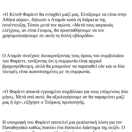
«Ο Κένεθ Φαρίεντ θα ενταχθεί μαζί μας. Ελπίζουμε να είναι στην
Αθήνα αύριο», δήλωσε ο Αταμάν κατά τη διάρκεια της
συνέντευξης Τύπου μετά τον αγώνα. «Μετά τους ιατρικούς
ελέγχους, αν είναι έτοιμος, θα προσπαθήσουμε να τον
χρησιμοποιήσουμε σε αυτή τη διπλή εβδομάδα».
Ο Αταμάν συνέχισε διευκρινίζοντας τους όρους του συμβολαίου
του Φαρίεντ, τονίζοντας ότι η συμφωνία είναι αρχικά
βραχυπρόθεσμη, αλλά θα μπορούσε να παραταθεί εάν και οι δύο
πλευρές είναι ικανοποιημένες με τη συμφωνία.
«Ο Φαρίεντ αποκτά εγγυημένο συμβόλαιο για τους επόμενους δύο
μήνες. Μετά από αυτό, θα αξιολογήσουμε αν θα παραμείνει μαζί
μας ή όχι», εξήγησε ο Τούρκος προπονητής.
Η υπογραφή του Φαρίεντ αποτελεί μια ρεαλιστική λύση για τον
Παναθηναϊκό καθώς διανύει ένα δύσκολο διάστημα της σεζόν. Ο