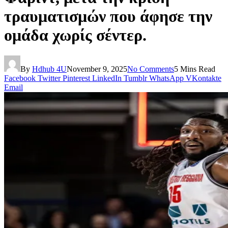
τραυματισμών που άφησε την
ομάδα χωρίς σέντερ.
By
Hdhub 4U
November 9, 2025
No Comments
5 Mins Read
Facebook
Twitter
Pinterest
LinkedIn
Tumblr
WhatsApp
VKontakte
Email