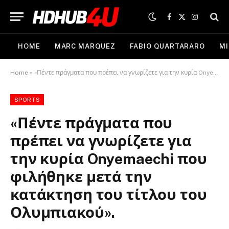
Facebook
X
Instagram
(Twitter)
HOME
MARC MARQUEZ
FABIO QUARTARARO
MI
Home
»
«Πέντε πράγματα που πρέπει να γνωρίζετε για την κυρία Onyemaechi που φιλήθηκε μετά την κατάκτηση του τίτλου του Ολυμπιακού».
SPORTS
«Πέντε πράγματα που
πρέπει να γνωρίζετε για
την κυρία Onyemaechi που
φιλήθηκε μετά την
κατάκτηση του τίτλου του
Ολυμπιακού».