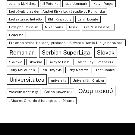
Jeremy McNichols
JJ Peterka
judd Utermark
Kalyn Ponga
keď bývalý prezident Andrej Kiska bol v lietadle do Rumunska
keď sa zrazu lietadlo
Kliff Kingsbury
Lehi Hopoate
Littlejohn Coliseum
Mike Evans
Music
Ole Miss baseball.
Pederson
Prelomna novica: Nekdanji predsednik Slovenije Danilo Türk je napovedal
Romanian
Serbian SuperLiga
Slovak
Slovakia
Slovenia
Swayze Field
Tampa Bay Buccaneers
Terry McLaurin’s
Tom Trbojevic
Tony Mestrov
Trent Baalke
Universitatea
university
Universității Craiova
Ολυμπιακού
Western Kentucky
Šok na Slovensku
„Ahanor: Omul de diferență al lui Dinamo