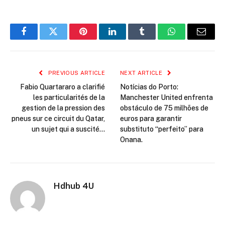
Facebook
Twitter
Pinterest
LinkedIn
Tumblr
WhatsApp
Email
PREVIOUS ARTICLE
NEXT ARTICLE
Fabio Quartararo a clarifié
Notícias do Porto:
les particularités de la
Manchester United enfrenta
gestion de la pression des
obstáculo de 75 milhões de
pneus sur ce circuit du Qatar,
euros para garantir
un sujet qui a suscité…
substituto “perfeito” para
Onana.
Hdhub 4U