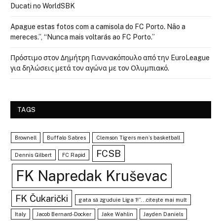
Ducati no WorldSBK
Apague estas fotos com a camisola do FC Porto. Não a
mereces.”, “Nunca mais voltarás ao FC Porto.”
Πρόστιμο στον Δημήτρη Γιαννακόπουλο από την EuroLeague
για δηλώσεις μετά τον αγώνα με τον Ολυμπιακό.
TAGS
Brownell
Buffalo Sabres
Clemson Tigers men’s basketball
FCSB
Dennis Gilbert
FC Rapid
FK Napredak Kruševac
FK Čukarički
gata să zguduie Liga 1!”...citește mai mult
Italy
Jacob Bernard-Docker
Jake Wahlin
Jayden Daniels