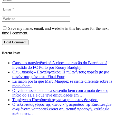
Save my name, email, and website in this browser for the next
time I comment.
Recent Posts
Caos nas transferências! A chocante reação do Barcelona à
investida do FC Porto por Roony Bardghji.
Ολυμπιακός – Παναθηναϊκός: Η πιθανή τους πορεία με μια
συνάντηση μόνο στο Final Four
La razón por la que Marc Márquez se siente diferente sobre la
moto ahora.
Oliveira disse que nunca se sentiu bem com a moto desde o
início do TL1 e que teve dificuldades em …
Τι ψάχνει ο Παναθηναϊκός για να μπει στον 6ο γύρο.
Ο τελευταίος γύρος της κανονικής περιόδου της EuroLeague
αναμένεται να προσελκύσει σημαντική προσοχή, καθώς θα
καθορίσει…