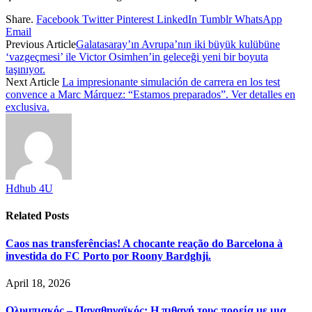
Share.
Facebook
Twitter
Pinterest
LinkedIn
Tumblr
WhatsApp
Email
Previous Article
Galatasaray’ın Avrupa’nın iki büyük kulübüne
‘vazgeçmesi’ ile Victor Osimhen’in geleceği yeni bir boyuta
taşınıyor.
Next Article
La impresionante simulación de carrera en los test
convence a Marc Márquez: “Estamos preparados”. Ver detalles en
exclusiva.
Hdhub 4U
Related
Posts
Caos nas transferências! A chocante reação do Barcelona à
investida do FC Porto por Roony Bardghji.
April 18, 2026
Ολυμπιακός – Παναθηναϊκός: Η πιθανή τους πορεία με μια