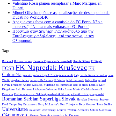
Valentino Rossi planea reemplazar a Marc Márquez en
Ducati.
Miguel Oliveira opõe-se às penalizações de desempenho da
Ducati no WorldSBK
Apague estas fotos com a camisola do FC Porto. Não a
mereces.”, “Nunca mais voltarás ao FC Porto.”
Πρόστιμο στον Δημήτρη Γιαννακόπουλο από την
EuroLeague για δηλώσεις μετά τον αγώνα με τον
Ολυμπιακό.
Tags
Brownell
Buffalo Sabres
Clemson Tigers men’s basketball
Dennis Gilbert
FC Rapid
FK Napredak Kruševac
FCSB
FK
Čukarički
gata să zguduie Liga 1!”...citește mai mult
Italy
Jacob Bernard-Docker
Jake
Wahlin
Jayden Daniels
Jeremy McNichols
JJ Peterka
judd Utermark
Kalyn Ponga
keď
bývalý prezident Andrej Kiska bol v lietadle do Rumunska
keď sa zrazu lietadlo
Kliff
Kingsbury
Lehi Hopoate
Littlejohn Coliseum
Mike Evans
Music
Ole Miss baseball.
Pederson
Prelomna novica: Nekdanji predsednik Slovenije Danilo Türk je napovedal
Romanian
Serbian SuperLiga
Slovak
Slovakia
Slovenia
Swayze
Field
Tampa Bay Buccaneers
Terry McLaurin’s
Tom Trbojevic
Tony Mestrov
Trent Baalke
Universitatea
university
Universității Craiova
Western Kentucky
Šok na Slovensku
Ολυμπιακού
„Ahanor: Omul de diferență al lui Dinamo