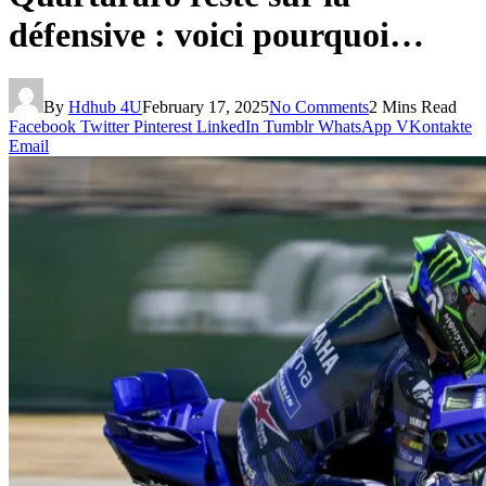
défensive : voici pourquoi…
By
Hdhub 4U
February 17, 2025
No Comments
2 Mins Read
Facebook
Twitter
Pinterest
LinkedIn
Tumblr
WhatsApp
VKontakte
Email