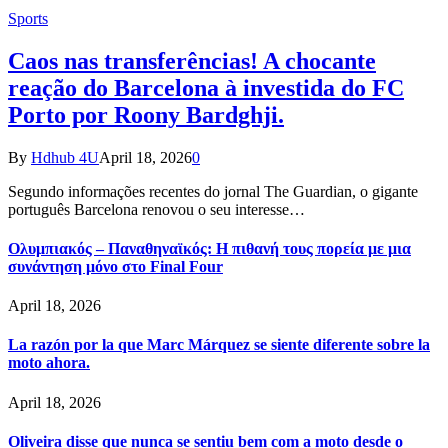
Sports
Caos nas transferências! A chocante
reação do Barcelona à investida do FC
Porto por Roony Bardghji.
By
Hdhub 4U
April 18, 2026
0
Segundo informações recentes do jornal The Guardian, o gigante
português Barcelona renovou o seu interesse…
Ολυμπιακός – Παναθηναϊκός: Η πιθανή τους πορεία με μια
συνάντηση μόνο στο Final Four
April 18, 2026
La razón por la que Marc Márquez se siente diferente sobre la
moto ahora.
April 18, 2026
Oliveira disse que nunca se sentiu bem com a moto desde o