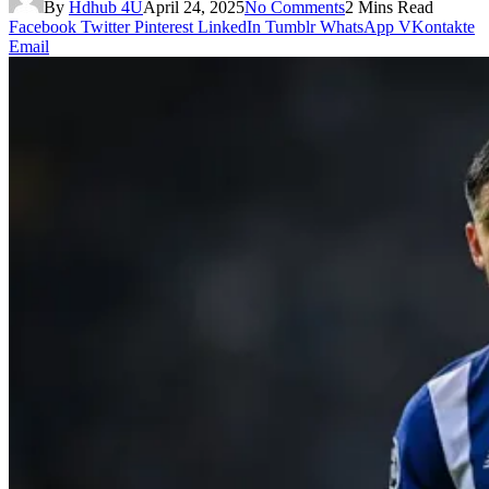
By
Hdhub 4U
April 24, 2025
No Comments
2 Mins Read
Facebook
Twitter
Pinterest
LinkedIn
Tumblr
WhatsApp
VKontakte
Email