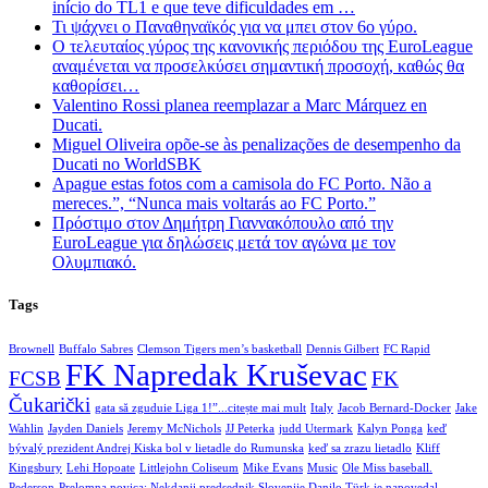
início do TL1 e que teve dificuldades em …
Τι ψάχνει ο Παναθηναϊκός για να μπει στον 6ο γύρο.
Ο τελευταίος γύρος της κανονικής περιόδου της EuroLeague
αναμένεται να προσελκύσει σημαντική προσοχή, καθώς θα
καθορίσει…
Valentino Rossi planea reemplazar a Marc Márquez en
Ducati.
Miguel Oliveira opõe-se às penalizações de desempenho da
Ducati no WorldSBK
Apague estas fotos com a camisola do FC Porto. Não a
mereces.”, “Nunca mais voltarás ao FC Porto.”
Πρόστιμο στον Δημήτρη Γιαννακόπουλο από την
EuroLeague για δηλώσεις μετά τον αγώνα με τον
Ολυμπιακό.
Tags
Brownell
Buffalo Sabres
Clemson Tigers men’s basketball
Dennis Gilbert
FC Rapid
FK Napredak Kruševac
FCSB
FK
Čukarički
gata să zguduie Liga 1!”...citește mai mult
Italy
Jacob Bernard-Docker
Jake
Wahlin
Jayden Daniels
Jeremy McNichols
JJ Peterka
judd Utermark
Kalyn Ponga
keď
bývalý prezident Andrej Kiska bol v lietadle do Rumunska
keď sa zrazu lietadlo
Kliff
Kingsbury
Lehi Hopoate
Littlejohn Coliseum
Mike Evans
Music
Ole Miss baseball.
Pederson
Prelomna novica: Nekdanji predsednik Slovenije Danilo Türk je napovedal