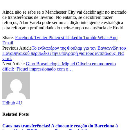
Ainda não se sabe se o Manchester City vai decidir agir no mercado
de transferências de inverno. No entanto, se decidirem trazer
reforços, Alan Varela pode ser uma adição inteligente e estratégica
para reforçar a profundidade do meio-campo na ausência de Rodri.
Share.
Facebook
Twitter
Pinterest
LinkedIn
Tumblr
WhatsApp
Email
Previous Article
Το ενδιαφέρον της Φούλαμ για τον Βαγιαννίδη του
Παναθηναϊκού περιπλέκει την υπογραφή για τους αντιπάλους. Να
γιατί.
Next Article
Gino Borsoi elogia Miguel Oliveira em momento
difícil: ‘Fiquei impressionado com o…
Hdhub 4U
Related
Posts
Caos nas transferências! A chocante reação do Barcelona à