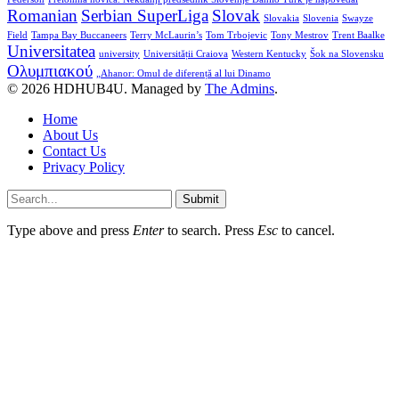
Romanian
Serbian SuperLiga
Slovak
Slovakia
Slovenia
Swayze
Field
Tampa Bay Buccaneers
Terry McLaurin’s
Tom Trbojevic
Tony Mestrov
Trent Baalke
Universitatea
university
Universității Craiova
Western Kentucky
Šok na Slovensku
Ολυμπιακού
„Ahanor: Omul de diferență al lui Dinamo
© 2026 HDHUB4U. Managed by
The Admins
.
Home
About Us
Contact Us
Privacy Policy
Submit
Type above and press
Enter
to search. Press
Esc
to cancel.