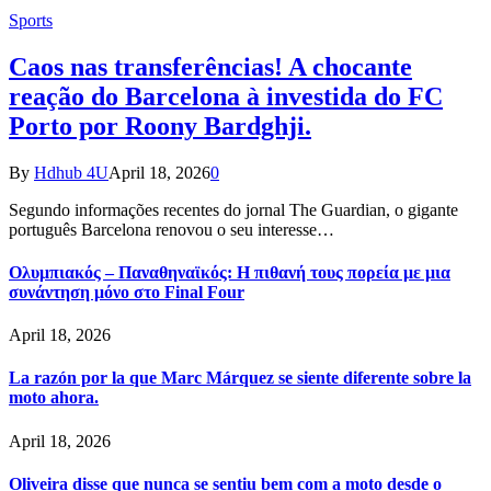
Sports
Caos nas transferências! A chocante
reação do Barcelona à investida do FC
Porto por Roony Bardghji.
By
Hdhub 4U
April 18, 2026
0
Segundo informações recentes do jornal The Guardian, o gigante
português Barcelona renovou o seu interesse…
Ολυμπιακός – Παναθηναϊκός: Η πιθανή τους πορεία με μια
συνάντηση μόνο στο Final Four
April 18, 2026
La razón por la que Marc Márquez se siente diferente sobre la
moto ahora.
April 18, 2026
Oliveira disse que nunca se sentiu bem com a moto desde o