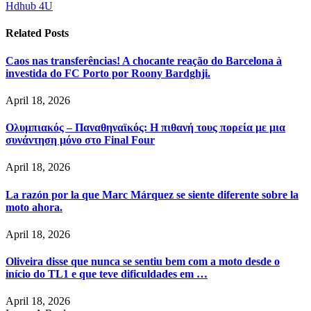
Hdhub 4U
Related
Posts
Caos nas transferências! A chocante reação do Barcelona à
investida do FC Porto por Roony Bardghji.
April 18, 2026
Ολυμπιακός – Παναθηναϊκός: Η πιθανή τους πορεία με μια
συνάντηση μόνο στο Final Four
April 18, 2026
La razón por la que Marc Márquez se siente diferente sobre la
moto ahora.
April 18, 2026
Oliveira disse que nunca se sentiu bem com a moto desde o
início do TL1 e que teve dificuldades em …
April 18, 2026