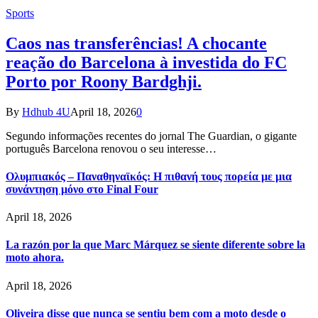
Sports
Caos nas transferências! A chocante
reação do Barcelona à investida do FC
Porto por Roony Bardghji.
By
Hdhub 4U
April 18, 2026
0
Segundo informações recentes do jornal The Guardian, o gigante
português Barcelona renovou o seu interesse…
Ολυμπιακός – Παναθηναϊκός: Η πιθανή τους πορεία με μια
συνάντηση μόνο στο Final Four
April 18, 2026
La razón por la que Marc Márquez se siente diferente sobre la
moto ahora.
April 18, 2026
Oliveira disse que nunca se sentiu bem com a moto desde o