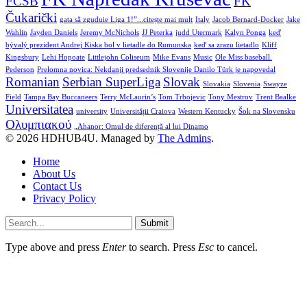
FCSB
FK
Čukarički
gata să zguduie Liga 1!”...citește mai mult
Italy
Jacob Bernard-Docker
Jake
Wahlin
Jayden Daniels
Jeremy McNichols
JJ Peterka
judd Utermark
Kalyn Ponga
keď
bývalý prezident Andrej Kiska bol v lietadle do Rumunska
keď sa zrazu lietadlo
Kliff
Kingsbury
Lehi Hopoate
Littlejohn Coliseum
Mike Evans
Music
Ole Miss baseball.
Pederson
Prelomna novica: Nekdanji predsednik Slovenije Danilo Türk je napovedal
Romanian
Serbian SuperLiga
Slovak
Slovakia
Slovenia
Swayze
Field
Tampa Bay Buccaneers
Terry McLaurin’s
Tom Trbojevic
Tony Mestrov
Trent Baalke
Universitatea
university
Universității Craiova
Western Kentucky
Šok na Slovensku
Ολυμπιακού
„Ahanor: Omul de diferență al lui Dinamo
© 2026 HDHUB4U. Managed by
The Admins
.
Home
About Us
Contact Us
Privacy Policy
Submit
Type above and press
Enter
to search. Press
Esc
to cancel.