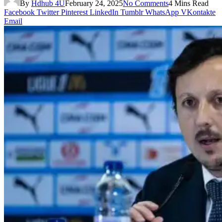
By
Hdhub 4U
February 24, 2025
No Comments
4 Mins Read
Facebook
Twitter
Pinterest
LinkedIn
Tumblr
WhatsApp
VKontakte
Email