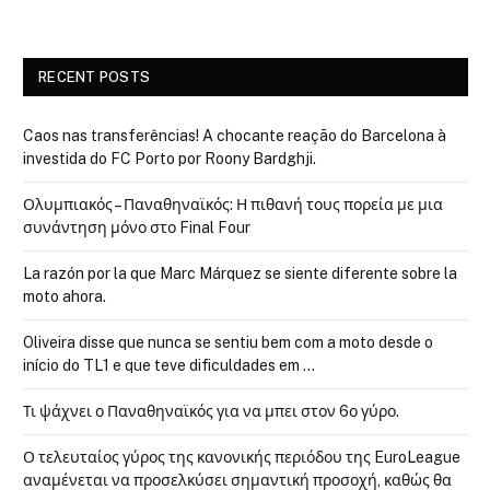
RECENT POSTS
Caos nas transferências! A chocante reação do Barcelona à
investida do FC Porto por Roony Bardghji.
Ολυμπιακός – Παναθηναϊκός: Η πιθανή τους πορεία με μια
συνάντηση μόνο στο Final Four
La razón por la que Marc Márquez se siente diferente sobre la
moto ahora.
Oliveira disse que nunca se sentiu bem com a moto desde o
início do TL1 e que teve dificuldades em …
Τι ψάχνει ο Παναθηναϊκός για να μπει στον 6ο γύρο.
Ο τελευταίος γύρος της κανονικής περιόδου της EuroLeague
αναμένεται να προσελκύσει σημαντική προσοχή, καθώς θα