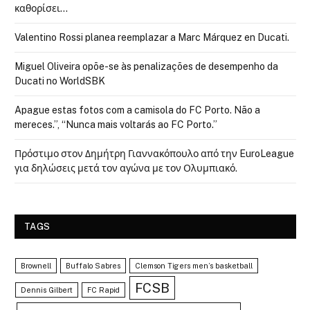
καθορίσει…
Valentino Rossi planea reemplazar a Marc Márquez en Ducati.
Miguel Oliveira opõe-se às penalizações de desempenho da
Ducati no WorldSBK
Apague estas fotos com a camisola do FC Porto. Não a
mereces.”, “Nunca mais voltarás ao FC Porto.”
Πρόστιμο στον Δημήτρη Γιαννακόπουλο από την EuroLeague
για δηλώσεις μετά τον αγώνα με τον Ολυμπιακό.
TAGS
Brownell
Buffalo Sabres
Clemson Tigers men’s basketball
FCSB
Dennis Gilbert
FC Rapid