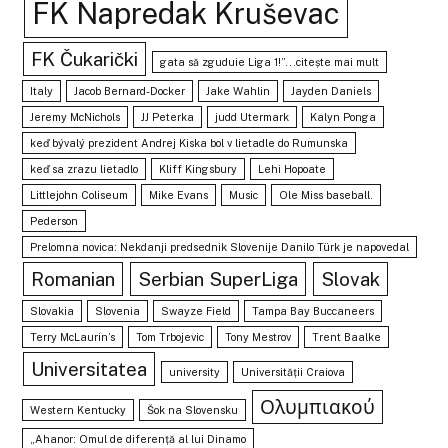
FK Napredak Kruševac
FK Čukarički
gata să zguduie Liga 1!”...citește mai mult
Italy
Jacob Bernard-Docker
Jake Wahlin
Jayden Daniels
Jeremy McNichols
JJ Peterka
judd Utermark
Kalyn Ponga
keď bývalý prezident Andrej Kiska bol v lietadle do Rumunska
keď sa zrazu lietadlo
Kliff Kingsbury
Lehi Hopoate
Littlejohn Coliseum
Mike Evans
Music
Ole Miss baseball.
Pederson
Prelomna novica: Nekdanji predsednik Slovenije Danilo Türk je napovedal
Romanian
Serbian SuperLiga
Slovak
Slovakia
Slovenia
Swayze Field
Tampa Bay Buccaneers
Terry McLaurin’s
Tom Trbojevic
Tony Mestrov
Trent Baalke
Universitatea
university
Universității Craiova
Ολυμπιακού
Western Kentucky
Šok na Slovensku
„Ahanor: Omul de diferență al lui Dinamo