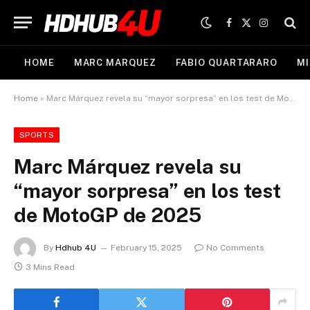
Facebook
X
Instagram
(Twitter)
HOME
MARC MARQUEZ
FABIO QUARTARARO
MI
Home
»
Marc Márquez revela su “mayor sorpresa” en los test de MotoGP de 2025
SPORTS
Marc Márquez revela su
“mayor sorpresa” en los test
de MotoGP de 2025
By
Hdhub 4U
February 15, 2025
No Comments
3 Mins Read