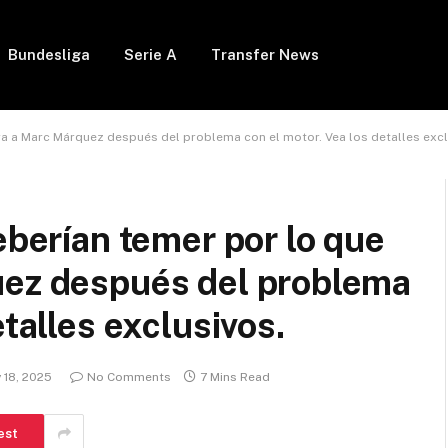
Bundesliga
Serie A
Transfer News
era a Marc Márquez después del problema con el motor. Vea los detalles excl
eberían temer por lo que
uez después del problema
etalles exclusivos.
 18, 2025
No Comments
7 Mins Read
est