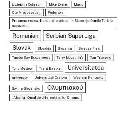
Littlejohn Coliseum
Mike Evans
Music
Ole Miss baseball.
Pederson
Prelomna novica: Nekdanji predsednik Slovenije Danilo Türk je
napovedal
Romanian
Serbian SuperLiga
Slovak
Slovakia
Slovenia
Swayze Field
Tampa Bay Buccaneers
Terry McLaurin’s
Tom Trbojevic
Universitatea
Tony Mestrov
Trent Baalke
university
Universității Craiova
Western Kentucky
Ολυμπιακού
Šok na Slovensku
„Ahanor: Omul de diferență al lui Dinamo