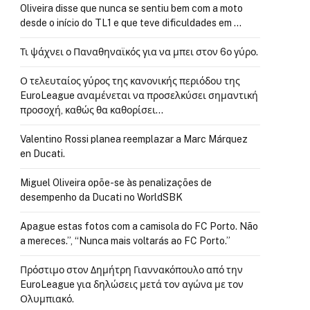
Oliveira disse que nunca se sentiu bem com a moto
desde o início do TL1 e que teve dificuldades em …
Τι ψάχνει ο Παναθηναϊκός για να μπει στον 6ο γύρο.
Ο τελευταίος γύρος της κανονικής περιόδου της
EuroLeague αναμένεται να προσελκύσει σημαντική
προσοχή, καθώς θα καθορίσει…
Valentino Rossi planea reemplazar a Marc Márquez
en Ducati.
Miguel Oliveira opõe-se às penalizações de
desempenho da Ducati no WorldSBK
Apague estas fotos com a camisola do FC Porto. Não
a mereces.”, “Nunca mais voltarás ao FC Porto.”
Πρόστιμο στον Δημήτρη Γιαννακόπουλο από την
EuroLeague για δηλώσεις μετά τον αγώνα με τον
Ολυμπιακό.