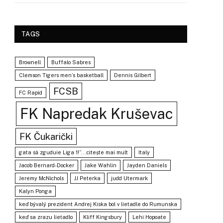
TAGS
Brownell
Buffalo Sabres
Clemson Tigers men’s basketball
Dennis Gilbert
FCSB
FC Rapid
FK Napredak Kruševac
FK Čukarički
gata să zguduie Liga 1!”...citește mai mult
Italy
Jacob Bernard-Docker
Jake Wahlin
Jayden Daniels
Jeremy McNichols
JJ Peterka
judd Utermark
Kalyn Ponga
keď bývalý prezident Andrej Kiska bol v lietadle do Rumunska
keď sa zrazu lietadlo
Kliff Kingsbury
Lehi Hopoate