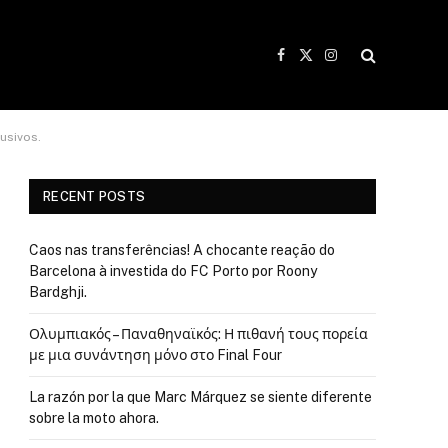
Facebook
X
Instagram
(Twitter)
usivos.
RECENT POSTS
Caos nas transferências! A chocante reação do
Barcelona à investida do FC Porto por Roony
Bardghji.
Ολυμπιακός – Παναθηναϊκός: Η πιθανή τους πορεία
με μια συνάντηση μόνο στο Final Four
La razón por la que Marc Márquez se siente diferente
sobre la moto ahora.