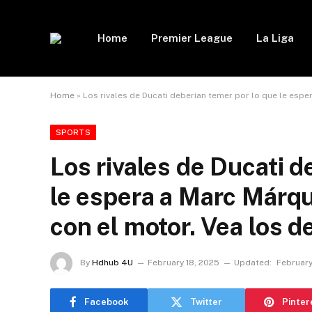
Home
Premier League
La Liga
Home
»
Los rivales de Ducati deberían temer por lo que le esp
SPORTS
Los rivales de Ducati d
le espera a Marc Márq
con el motor. Vea los d
By
Hdhub 4U
February 18, 2025
Updated:
February
Facebook
Twitter
Pinter