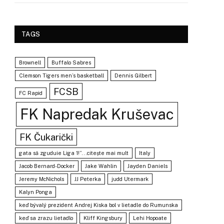
TAGS
Brownell
Buffalo Sabres
Clemson Tigers men’s basketball
Dennis Gilbert
FCSB
FC Rapid
FK Napredak Kruševac
FK Čukarički
gata să zguduie Liga 1!”...citește mai mult
Italy
Jacob Bernard-Docker
Jake Wahlin
Jayden Daniels
Jeremy McNichols
JJ Peterka
judd Utermark
Kalyn Ponga
keď bývalý prezident Andrej Kiska bol v lietadle do Rumunska
keď sa zrazu lietadlo
Kliff Kingsbury
Lehi Hopoate