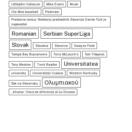
Littlejohn Coliseum
Mike Evans
Music
Ole Miss baseball.
Pederson
Prelomna novica: Nekdanji predsednik Slovenije Danilo Türk je
napovedal
Romanian
Serbian SuperLiga
Slovak
Slovakia
Slovenia
Swayze Field
Tampa Bay Buccaneers
Terry McLaurin’s
Tom Trbojevic
Universitatea
Tony Mestrov
Trent Baalke
university
Universității Craiova
Western Kentucky
Ολυμπιακού
Šok na Slovensku
„Ahanor: Omul de diferență al lui Dinamo