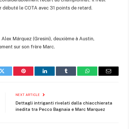
ir débuté le COTA avec 31 points de retard.
 Alex Márquez (Gresini), deuxième à Austin,
ement sur son frère Marc.
k
Twitter
Pinterest
LinkedIn
Tumblr
WhatsApp
Email
NEXT ARTICLE
Dettagli intriganti rivelati dalla chiacchierata
inedita tra Pecco Bagnaia e Marc Marquez