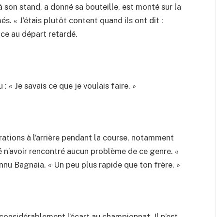
 son stand, a donné sa bouteille, est monté sur la
s. « J’étais plutôt content quand ils ont dit :
ence au départ retardé.
 « Je savais ce que je voulais faire. »
rations à l’arrière pendant la course, notamment
sé n’avoir rencontré aucun problème de ce genre. «
onnu Bagnaia. « Un peu plus rapide que ton frère. »
 considérablement l’écart au championnat. Il n’est