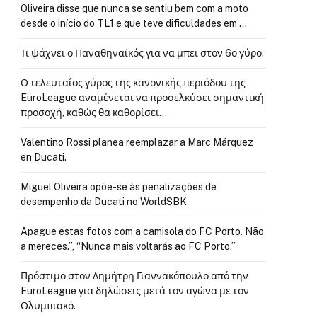
Oliveira disse que nunca se sentiu bem com a moto
desde o início do TL1 e que teve dificuldades em …
Τι ψάχνει ο Παναθηναϊκός για να μπει στον 6ο γύρο.
Ο τελευταίος γύρος της κανονικής περιόδου της
EuroLeague αναμένεται να προσελκύσει σημαντική
προσοχή, καθώς θα καθορίσει…
Valentino Rossi planea reemplazar a Marc Márquez
en Ducati.
Miguel Oliveira opõe-se às penalizações de
desempenho da Ducati no WorldSBK
Apague estas fotos com a camisola do FC Porto. Não
a mereces.”, “Nunca mais voltarás ao FC Porto.”
Πρόστιμο στον Δημήτρη Γιαννακόπουλο από την
EuroLeague για δηλώσεις μετά τον αγώνα με τον
Ολυμπιακό.