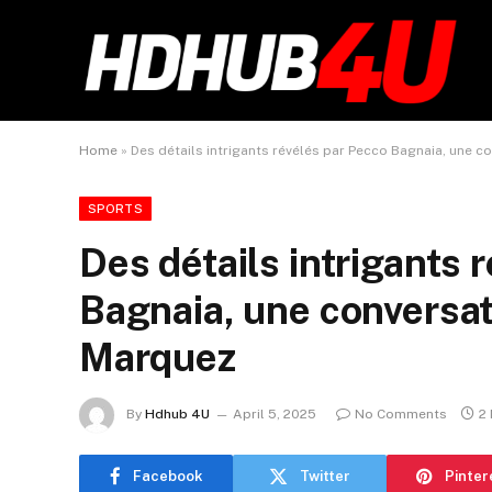
Home
»
Des détails intrigants révélés par Pecco Bagnaia, une c
SPORTS
Des détails intrigants 
Bagnaia, une conversat
Marquez
By
Hdhub 4U
April 5, 2025
No Comments
2
Facebook
Twitter
Pinter