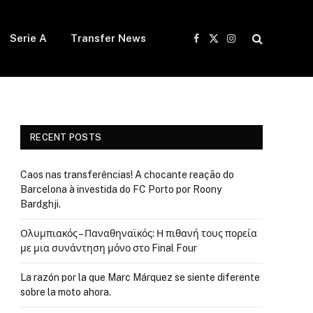
Serie A
Transfer News
Facebook
X
Instagram
(Twitter)
RECENT POSTS
Caos nas transferências! A chocante reação do
Barcelona à investida do FC Porto por Roony
Bardghji.
Ολυμπιακός – Παναθηναϊκός: Η πιθανή τους πορεία
με μια συνάντηση μόνο στο Final Four
La razón por la que Marc Márquez se siente diferente
sobre la moto ahora.