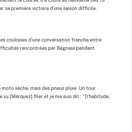
ement la course, il a chuté au neuvième des 19
 sa première victoire d’une saison difficile.
es coulisses d’une conversation franche entre
fficultés rencontrées par Bagnaia pendant
 la moto sèche, mais des pneus pluie. Un tour
 vu [Márquez] filer et je me suis dit : “D’habitude,