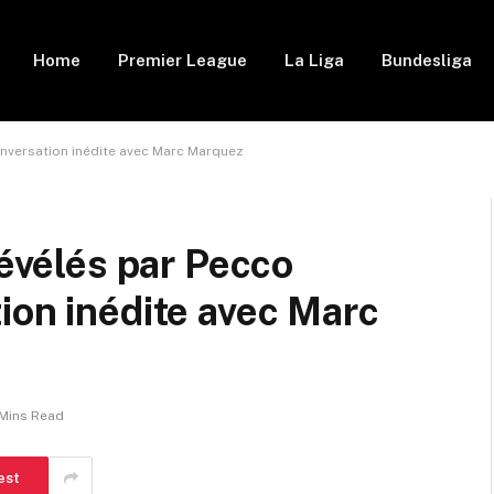
Home
Premier League
La Liga
Bundesliga
onversation inédite avec Marc Marquez
révélés par Pecco
ion inédite avec Marc
 Mins Read
est