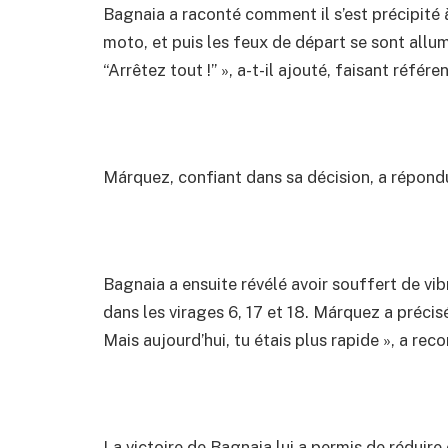
Bagnaia a raconté comment il s’est précipité à
moto, et puis les feux de départ se sont allumé
“Arrêtez tout !” », a-t-il ajouté, faisant référ
Márquez, confiant dans sa décision, a répondu :
Bagnaia a ensuite révélé avoir souffert de vib
dans les virages 6, 17 et 18. Márquez a préci
Mais aujourd’hui, tu étais plus rapide », a rec
La victoire de Bagnaia lui a permis de réduire