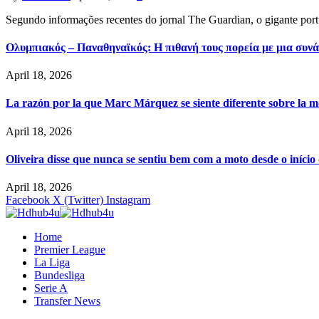
Segundo informações recentes do jornal The Guardian, o gigante por
Ολυμπιακός – Παναθηναϊκός: Η πιθανή τους πορεία με μια συνά
April 18, 2026
La razón por la que Marc Márquez se siente diferente sobre la m
April 18, 2026
Oliveira disse que nunca se sentiu bem com a moto desde o iníci
April 18, 2026
Facebook
X (Twitter)
Instagram
Home
Premier League
La Liga
Bundesliga
Serie A
Transfer News