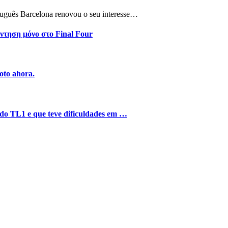
tuguês Barcelona renovou o seu interesse…
ντηση μόνο στο Final Four
oto ahora.
o do TL1 e que teve dificuldades em …