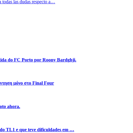
a todas las dudas respecto a…
stida do FC Porto por Roony Bardghji.
ντηση μόνο στο Final Four
oto ahora.
o do TL1 e que teve dificuldades em …