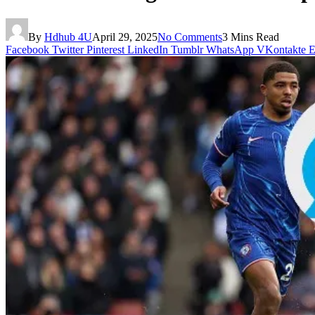
By
Hdhub 4U
April 29, 2025
No Comments
3 Mins Read
Facebook
Twitter
Pinterest
LinkedIn
Tumblr
WhatsApp
VKontakte
E