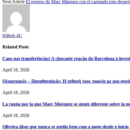
Next Article
El regreso de Marc Márquez con el carenado roto despej
Hdhub 4U
Related
Posts
Caos nas transferências! A chocante reação do Barcelona à inve
April 18, 2026
Ολυμπιακός – Παναθηναϊκός: Η πιθανή τους πορεία με μια συνά
April 18, 2026
La razón por la que Marc Márquez se siente diferente sobre la m
April 18, 2026
Oliveira disse que nunca se sentiu bem com a moto desde o iníci