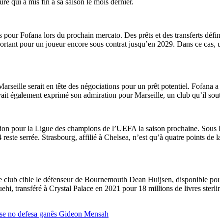
re qui a mis fin à sa saison le mois dernier.
 pour Fofana lors du prochain mercato. Des prêts et des transferts défin
portant pour un joueur encore sous contrat jusqu’en 2029. Dans ce cas, 
arseille serait en tête des négociations pour un prêt potentiel. Fofana a r
vait également exprimé son admiration pour Marseille, un club qu’il souti
ation pour la Ligue des champions de l’UEFA la saison prochaine. Sous
este serrée. Strasbourg, affilié à Chelsea, n’est qu’à quatre points de l
e club cible le défenseur de Bournemouth Dean Huijsen, disponible pour 5
ehi, transféré à Crystal Palace en 2021 pour 18 millions de livres ster
sse no defesa ganês Gideon Mensah