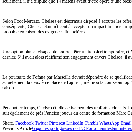
seulement, il n’a disputé que 14 matchs avant d’être opéré d’une blessu
Selon Foot Mercato, Chelsea est désormais disposé à écouter les offres
conséquente, Chelsea étant réticent à accepter un impact financier im
probable en raison des exigences financières.
Une option plus envisageable pourrait être un transfert temporaire, et M
dernier. S’il avait alors réaffirmé son engagement envers Chelsea, il a
La poursuite de Fofana par Marseille devrait dépendre de sa qualific
actuellement la deuxième place de Ligue 1, même si la course au top 4 r
saison.
Pendant ce temps, Chelsea étudie activement des renforts défensifs. L
suit également de près l’ancien joueur du centre de formation Marc Gu
Share.
Facebook
Twitter
Pinterest
LinkedIn
Tumblr
WhatsApp
Email
Previous Article
Gigantes portugueses do FC Porto manifestam intere