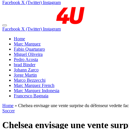
Facebook
X (Twitter)
Instagram
Facebook
X (Twitter)
Instagram
Home
Marc Marquez
Fabio Quartararo
Miguel Oliveira
Pedro Acosta
brad Binder
Johann Zarco
Jorge Martin
Marco Bezzecchi
Marc Marquez French
Marc Marquez Indonesia
Francesco Bagnaia
Home
»
Chelsea envisage une vente surprise du défenseur vedette face
Soccer
Chelsea envisage une vente surpr