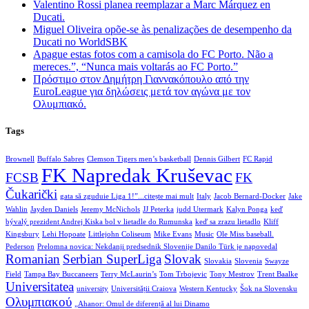
Valentino Rossi planea reemplazar a Marc Márquez en
Ducati.
Miguel Oliveira opõe-se às penalizações de desempenho da
Ducati no WorldSBK
Apague estas fotos com a camisola do FC Porto. Não a
mereces.”, “Nunca mais voltarás ao FC Porto.”
Πρόστιμο στον Δημήτρη Γιαννακόπουλο από την
EuroLeague για δηλώσεις μετά τον αγώνα με τον
Ολυμπιακό.
Tags
Brownell
Buffalo Sabres
Clemson Tigers men’s basketball
Dennis Gilbert
FC Rapid
FK Napredak Kruševac
FCSB
FK
Čukarički
gata să zguduie Liga 1!”...citește mai mult
Italy
Jacob Bernard-Docker
Jake
Wahlin
Jayden Daniels
Jeremy McNichols
JJ Peterka
judd Utermark
Kalyn Ponga
keď
bývalý prezident Andrej Kiska bol v lietadle do Rumunska
keď sa zrazu lietadlo
Kliff
Kingsbury
Lehi Hopoate
Littlejohn Coliseum
Mike Evans
Music
Ole Miss baseball.
Pederson
Prelomna novica: Nekdanji predsednik Slovenije Danilo Türk je napovedal
Romanian
Serbian SuperLiga
Slovak
Slovakia
Slovenia
Swayze
Field
Tampa Bay Buccaneers
Terry McLaurin’s
Tom Trbojevic
Tony Mestrov
Trent Baalke
Universitatea
university
Universității Craiova
Western Kentucky
Šok na Slovensku
Ολυμπιακού
„Ahanor: Omul de diferență al lui Dinamo