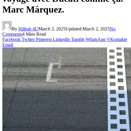
Marc Márquez.
By
Hdhub 4U
March 2, 2025
Updated:
March 2, 2025
No
Comments
4 Mins Read
Facebook
Twitter
Pinterest
LinkedIn
Tumblr
WhatsApp
VKontakte
Email