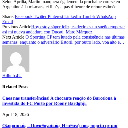
Selon Aprilia, Martin manquera également la prochaine course en
Argentine à la mi-mars, et il n’y a pas d’heure de retour estimée.
Share.
Facebook
Twitter
Pinterest
LinkedIn
Tumblr
WhatsApp
Email
Previous Article
Hoy estoy súper feliz, es decir, es un sueño empezar
así mi nueva andadura con Ducati. Marc Márquez.
Next Article
O Sporting CP tem lutado pela consistência nas últimas
semanas, enquanto o adversário Estoril, por outro lado, voa alto e…
Hdhub 4U
Related
Posts
Caos nas transferências! A chocante reação do Barcelona à
investida do FC Porto por Roony Bardghji.
April 18, 2026
Ολυμπιακός – Παναθηναϊκός: Η πιθανή τους πορεία με μια