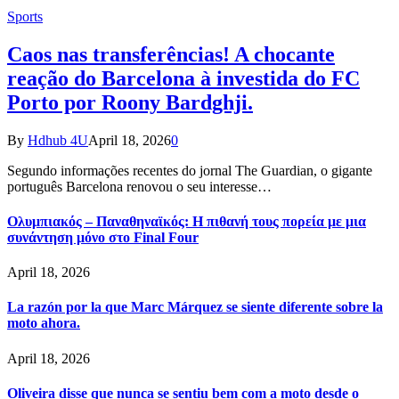
Sports
Caos nas transferências! A chocante
reação do Barcelona à investida do FC
Porto por Roony Bardghji.
By
Hdhub 4U
April 18, 2026
0
Segundo informações recentes do jornal The Guardian, o gigante
português Barcelona renovou o seu interesse…
Ολυμπιακός – Παναθηναϊκός: Η πιθανή τους πορεία με μια
συνάντηση μόνο στο Final Four
April 18, 2026
La razón por la que Marc Márquez se siente diferente sobre la
moto ahora.
April 18, 2026
Oliveira disse que nunca se sentiu bem com a moto desde o