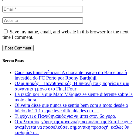
Save my name, email, and website in this browser for the next
time I comment.
Recent Posts
Caos nas transferências! A chocante reação do Barcelona à
investida do FC Porto por Roony Bardghji.
Ολυμπιακός – Παναθηναϊκός: Η πιθανή τους πορεία με μια
συνάντηση μόνο στο Final Four
La razón por la que Marc Márquez se siente diferente sobre la
moto ahora.
Oliveira disse que nunca se sentiu bem com a moto desde o
início do TL1 e que teve dificuldades em …
Τι ψάχνει ο Παναθηναϊκός για να μπει στον 6ο γύρο.
Ο τελευταίος γύρος της κανονικής περιόδου της EuroLeague
αναμένεται να προσελκύσει σημαντική προσοχή, καθώς θα
καθορίσει…