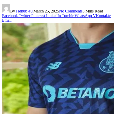
By
Hdhub 4U
March 25, 2025
No Comments
3 Mins Read
Facebook
Twitter
Pinterest
LinkedIn
Tumblr
WhatsApp
VKontakte
Email