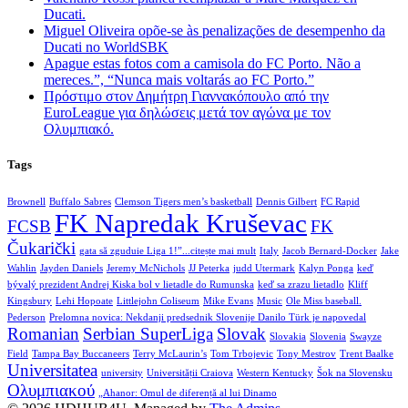
Ducati.
Miguel Oliveira opõe-se às penalizações de desempenho da
Ducati no WorldSBK
Apague estas fotos com a camisola do FC Porto. Não a
mereces.”, “Nunca mais voltarás ao FC Porto.”
Πρόστιμο στον Δημήτρη Γιαννακόπουλο από την
EuroLeague για δηλώσεις μετά τον αγώνα με τον
Ολυμπιακό.
Tags
Brownell
Buffalo Sabres
Clemson Tigers men’s basketball
Dennis Gilbert
FC Rapid
FK Napredak Kruševac
FCSB
FK
Čukarički
gata să zguduie Liga 1!”...citește mai mult
Italy
Jacob Bernard-Docker
Jake
Wahlin
Jayden Daniels
Jeremy McNichols
JJ Peterka
judd Utermark
Kalyn Ponga
keď
bývalý prezident Andrej Kiska bol v lietadle do Rumunska
keď sa zrazu lietadlo
Kliff
Kingsbury
Lehi Hopoate
Littlejohn Coliseum
Mike Evans
Music
Ole Miss baseball.
Pederson
Prelomna novica: Nekdanji predsednik Slovenije Danilo Türk je napovedal
Romanian
Serbian SuperLiga
Slovak
Slovakia
Slovenia
Swayze
Field
Tampa Bay Buccaneers
Terry McLaurin’s
Tom Trbojevic
Tony Mestrov
Trent Baalke
Universitatea
university
Universității Craiova
Western Kentucky
Šok na Slovensku
Ολυμπιακού
„Ahanor: Omul de diferență al lui Dinamo