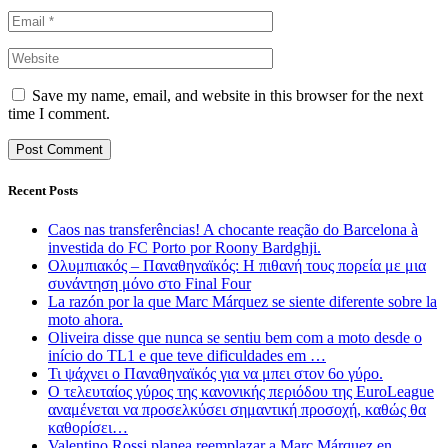
Save my name, email, and website in this browser for the next
time I comment.
Recent Posts
Caos nas transferências! A chocante reação do Barcelona à
investida do FC Porto por Roony Bardghji.
Ολυμπιακός – Παναθηναϊκός: Η πιθανή τους πορεία με μια
συνάντηση μόνο στο Final Four
La razón por la que Marc Márquez se siente diferente sobre la
moto ahora.
Oliveira disse que nunca se sentiu bem com a moto desde o
início do TL1 e que teve dificuldades em …
Τι ψάχνει ο Παναθηναϊκός για να μπει στον 6ο γύρο.
Ο τελευταίος γύρος της κανονικής περιόδου της EuroLeague
αναμένεται να προσελκύσει σημαντική προσοχή, καθώς θα
καθορίσει…
Valentino Rossi planea reemplazar a Marc Márquez en