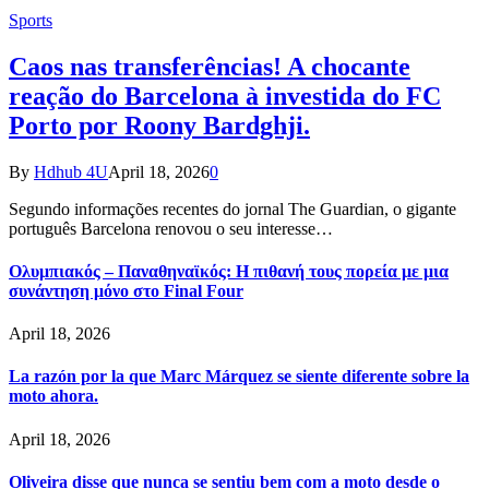
Sports
Caos nas transferências! A chocante
reação do Barcelona à investida do FC
Porto por Roony Bardghji.
By
Hdhub 4U
April 18, 2026
0
Segundo informações recentes do jornal The Guardian, o gigante
português Barcelona renovou o seu interesse…
Ολυμπιακός – Παναθηναϊκός: Η πιθανή τους πορεία με μια
συνάντηση μόνο στο Final Four
April 18, 2026
La razón por la que Marc Márquez se siente diferente sobre la
moto ahora.
April 18, 2026
Oliveira disse que nunca se sentiu bem com a moto desde o