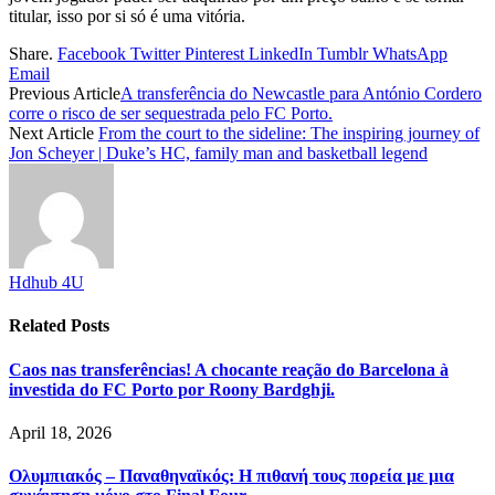
titular, isso por si só é uma vitória.
Share.
Facebook
Twitter
Pinterest
LinkedIn
Tumblr
WhatsApp
Email
Previous Article
A transferência do Newcastle para António Cordero
corre o risco de ser sequestrada pelo FC Porto.
Next Article
From the court to the sideline: The inspiring journey of
Jon Scheyer | Duke’s HC, family man and basketball legend
Hdhub 4U
Related
Posts
Caos nas transferências! A chocante reação do Barcelona à
investida do FC Porto por Roony Bardghji.
April 18, 2026
Ολυμπιακός – Παναθηναϊκός: Η πιθανή τους πορεία με μια