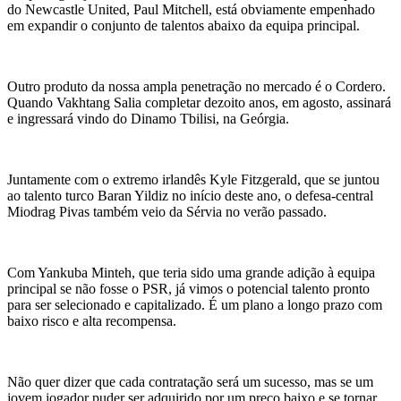
do Newcastle United, Paul Mitchell, está obviamente empenhado
em expandir o conjunto de talentos abaixo da equipa principal.
Outro produto da nossa ampla penetração no mercado é o Cordero.
Quando Vakhtang Salia completar dezoito anos, em agosto, assinará
e ingressará vindo do Dinamo Tbilisi, na Geórgia.
Juntamente com o extremo irlandês Kyle Fitzgerald, que se juntou
ao talento turco Baran Yildiz no início deste ano, o defesa-central
Miodrag Pivas também veio da Sérvia no verão passado.
Com Yankuba Minteh, que teria sido uma grande adição à equipa
principal se não fosse o PSR, já vimos o potencial talento pronto
para ser selecionado e capitalizado. É um plano a longo prazo com
baixo risco e alta recompensa.
Não quer dizer que cada contratação será um sucesso, mas se um
jovem jogador puder ser adquirido por um preço baixo e se tornar