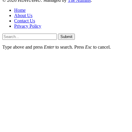
© 2026 HDHUB4U. Managed by
The Admins
.
Home
About Us
Contact Us
Privacy Policy
Submit
Type above and press
Enter
to search. Press
Esc
to cancel.