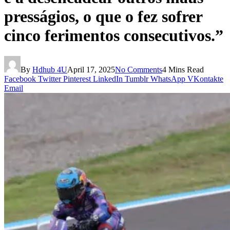
presságios, o que o fez sofrer
cinco ferimentos consecutivos.”
By
Hdhub 4U
April 17, 2025
No Comments
4 Mins Read
Facebook
Twitter
Pinterest
LinkedIn
Tumblr
WhatsApp
VKontakte
Email