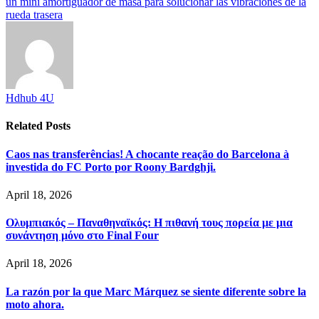
un mini amortiguador de masa para solucionar las vibraciones de la
rueda trasera
Hdhub 4U
Related
Posts
Caos nas transferências! A chocante reação do Barcelona à
investida do FC Porto por Roony Bardghji.
April 18, 2026
Ολυμπιακός – Παναθηναϊκός: Η πιθανή τους πορεία με μια
συνάντηση μόνο στο Final Four
April 18, 2026
La razón por la que Marc Márquez se siente diferente sobre la
moto ahora.