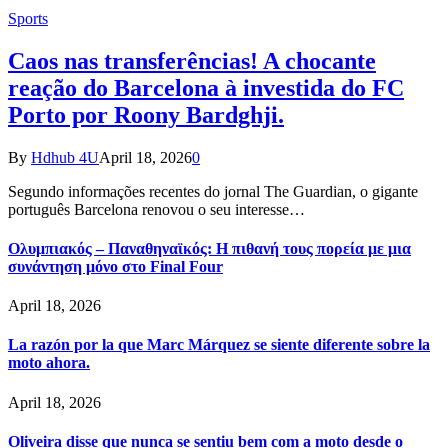
Sports
Caos nas transferências! A chocante
reação do Barcelona à investida do FC
Porto por Roony Bardghji.
By
Hdhub 4U
April 18, 2026
0
Segundo informações recentes do jornal The Guardian, o gigante
português Barcelona renovou o seu interesse…
Ολυμπιακός – Παναθηναϊκός: Η πιθανή τους πορεία με μια
συνάντηση μόνο στο Final Four
April 18, 2026
La razón por la que Marc Márquez se siente diferente sobre la
moto ahora.
April 18, 2026
Oliveira disse que nunca se sentiu bem com a moto desde o