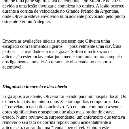
fora de uma parte significativa da temporada de MotoGP de 2025
devido a uma lesão invulgar e complexa no ombro. A lesão ocorreu
durante a corrida de velocidade no Grande Prémio da Argentina,
onde Oliveira esteve envolvido num acidente provocado pelo piloto
estreante Fermin Aldeguer.
Embora as avaliações iniciais sugerissem que Oliveira tinha
escapado com ferimentos ligeiros — possivelmente uma clavícula
partida — a realidade era mais grave. Sofreu uma luxação da
articulação esternoclavicular juntamente com uma rotura completa
dos ligamentos, uma lesão raramente observada no desporto
automóvel.
Diagnóstico incorreto e descoberta
Logo após o acidente, Oliveira foi levado para um hospital local. Os
exames iniciais, incluindo raios X e tomografias computorizadas,
não revelaram nada de conclusivo. No entanto, continuou a sentir
dores significativas e suspeitou que algo mais profundo estava
errado. Numa reviravolta surpreendente, um enfermeiro que tentava
remover o seu fato de corrida reposicionou acidentalmente a
articulação, causando uma “fenda” percetível. Embora este