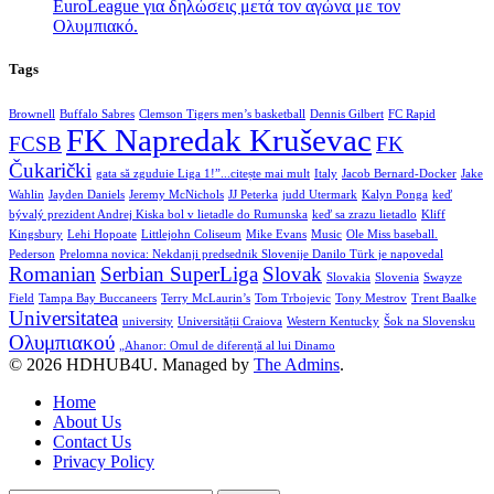
EuroLeague για δηλώσεις μετά τον αγώνα με τον
Ολυμπιακό.
Tags
Brownell
Buffalo Sabres
Clemson Tigers men’s basketball
Dennis Gilbert
FC Rapid
FK Napredak Kruševac
FCSB
FK
Čukarički
gata să zguduie Liga 1!”...citește mai mult
Italy
Jacob Bernard-Docker
Jake
Wahlin
Jayden Daniels
Jeremy McNichols
JJ Peterka
judd Utermark
Kalyn Ponga
keď
bývalý prezident Andrej Kiska bol v lietadle do Rumunska
keď sa zrazu lietadlo
Kliff
Kingsbury
Lehi Hopoate
Littlejohn Coliseum
Mike Evans
Music
Ole Miss baseball.
Pederson
Prelomna novica: Nekdanji predsednik Slovenije Danilo Türk je napovedal
Romanian
Serbian SuperLiga
Slovak
Slovakia
Slovenia
Swayze
Field
Tampa Bay Buccaneers
Terry McLaurin’s
Tom Trbojevic
Tony Mestrov
Trent Baalke
Universitatea
university
Universității Craiova
Western Kentucky
Šok na Slovensku
Ολυμπιακού
„Ahanor: Omul de diferență al lui Dinamo
© 2026 HDHUB4U. Managed by
The Admins
.
Home
About Us
Contact Us
Privacy Policy