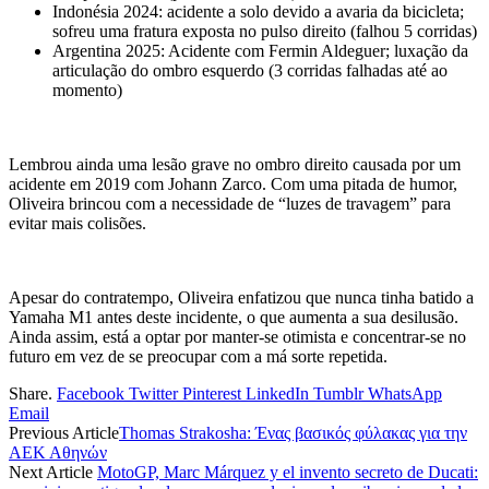
Indonésia 2024: acidente a solo devido a avaria da bicicleta;
sofreu uma fratura exposta no pulso direito (falhou 5 corridas)
Argentina 2025: Acidente com Fermin Aldeguer; luxação da
articulação do ombro esquerdo (3 corridas falhadas até ao
momento)
Lembrou ainda uma lesão grave no ombro direito causada por um
acidente em 2019 com Johann Zarco. Com uma pitada de humor,
Oliveira brincou com a necessidade de “luzes de travagem” para
evitar mais colisões.
Apesar do contratempo, Oliveira enfatizou que nunca tinha batido a
Yamaha M1 antes deste incidente, o que aumenta a sua desilusão.
Ainda assim, está a optar por manter-se otimista e concentrar-se no
futuro em vez de se preocupar com a má sorte repetida.
Share.
Facebook
Twitter
Pinterest
LinkedIn
Tumblr
WhatsApp
Email
Previous Article
Thomas Strakosha: Ένας βασικός φύλακας για την
ΑΕΚ Αθηνών
Next Article
MotoGP, Marc Márquez y el invento secreto de Ducati: