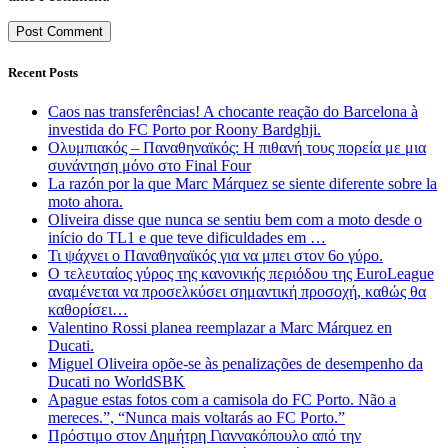
Recent Posts
Caos nas transferências! A chocante reação do Barcelona à
investida do FC Porto por Roony Bardghji.
Ολυμπιακός – Παναθηναϊκός: Η πιθανή τους πορεία με μια
συνάντηση μόνο στο Final Four
La razón por la que Marc Márquez se siente diferente sobre la
moto ahora.
Oliveira disse que nunca se sentiu bem com a moto desde o
início do TL1 e que teve dificuldades em …
Τι ψάχνει ο Παναθηναϊκός για να μπει στον 6ο γύρο.
Ο τελευταίος γύρος της κανονικής περιόδου της EuroLeague
αναμένεται να προσελκύσει σημαντική προσοχή, καθώς θα
καθορίσει…
Valentino Rossi planea reemplazar a Marc Márquez en
Ducati.
Miguel Oliveira opõe-se às penalizações de desempenho da
Ducati no WorldSBK
Apague estas fotos com a camisola do FC Porto. Não a
mereces.”, “Nunca mais voltarás ao FC Porto.”
Πρόστιμο στον Δημήτρη Γιαννακόπουλο από την